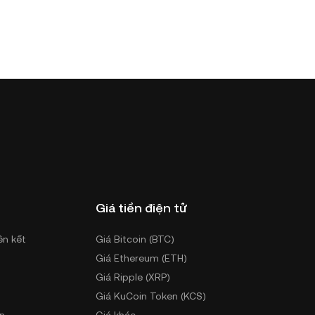
Giá tiền điện tử
ên kết
Giá Bitcoin (BTC)
Giá Ethereum (ETH)
Giá Ripple (XRP)
Giá KuCoin Token (KCS)