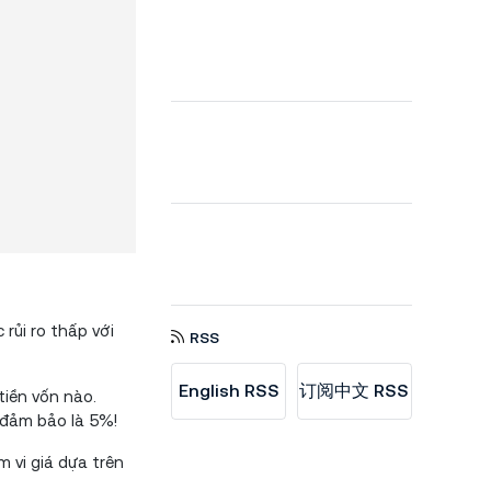
rủi ro thấp với
RSS
English RSS
订阅中文 RSS
tiền vốn nào.
 đảm bảo là 5%!
 vi giá dựa trên