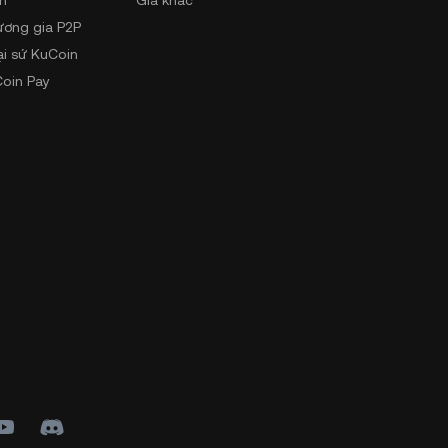
n
Giá khác
ương gia P2P
ại sứ KuCoin
oin Pay