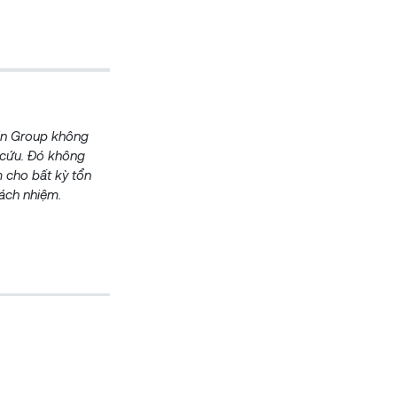
oin Group không
n cứu. Đó không
m cho bất kỳ tổn
rách nhiệm.