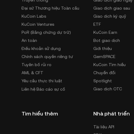
Truyền thông
Giao dịch giao ngay
Đại sứ Thương hiệu Toàn cầu
Giao dịch giao sau
KuCoin Labs
Giao dịch ký quỹ
KuCoin Ventures
ETF
PoR (Bằng chứng dự trữ)
KuCoin Earn
An toàn
Bot giao dịch
Điều khoản sử dụng
Giới thiệu
Chính sách quyền riêng tư
GemSPACE
Tuyên bố rủi ro
KuCoin Tìm hiểu
AML & CFT
Chuyển đổi
Yêu cầu thực thi luật
Spotlight
Giao dịch OTC
Liên hệ Báo cáo sự cố
Tìm hiểu thêm
Nhà phát triển
Tài liệu API