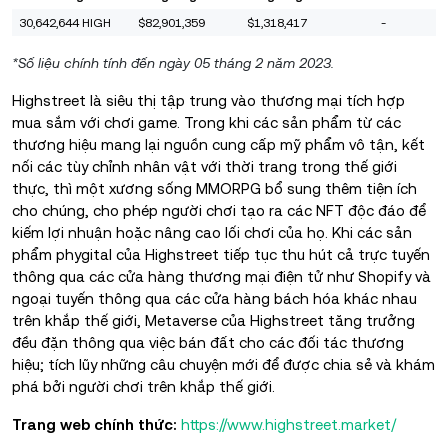
30,642,644 HIGH
$82,901,359
$1,318,417
-
*Số liệu chính tính đến ngày 05 tháng 2 năm 2023.
Highstreet là siêu thị tập trung vào thương mại tích hợp
mua sắm với chơi game. Trong khi các sản phẩm từ các
thương hiệu mang lại nguồn cung cấp mỹ phẩm vô tận, kết
nối các tùy chỉnh nhân vật với thời trang trong thế giới
thực, thì một xương sống MMORPG bổ sung thêm tiện ích
cho chúng, cho phép người chơi tạo ra các NFT độc đáo để
kiếm lợi nhuận hoặc nâng cao lối chơi của họ. Khi các sản
phẩm phygital của Highstreet tiếp tục thu hút cả trực tuyến
thông qua các cửa hàng thương mại điện tử như Shopify và
ngoại tuyến thông qua các cửa hàng bách hóa khác nhau
trên khắp thế giới, Metaverse của Highstreet tăng trưởng
đều đặn thông qua việc bán đất cho các đối tác thương
hiệu; tích lũy những câu chuyện mới để được chia sẻ và khám
phá bởi người chơi trên khắp thế giới.
Trang web chính thức:
https://www.highstreet.market/