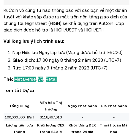
KuCoin vô cùng tự hào thông báo với các bạn về một dự án
tuyệt vời khác sắp được ra mắt trên nền tảng giao dịch của
chúng tôi. Highstreet (HIGH) sẽ khả dụng trên KuCoin. Cặp
giao dịch được hỗ trợ là HIGH/USDT và HIGH/ETH.
Vui lòng lưu ý lịch trình sau:
Nạp Hiệu lực Ngay lập tức (Mạng được hỗ trợ: ERC20)
Giao dịch:
17:00 ngày 8 tháng 2 năm 2023 (UTC+7)
Rút:
17:00 ngày 9 tháng 2 năm 2023 (UTC+7)
Thẻ:
Metaverse
,
VR
,
Retail
Tóm tắt Dự án
Vốn hóa Thị
Tổng Cung
Ngày Phát hành
Giá Phát hành
trường
100,000,000 HIGH
$118,467,013
-
-
Lượng tiền Lưu
Khối lượng CEX
Khối lượng DEX
Thuật toán Mã
thông
trong 24 giờ
trong 24 giờ
hóa