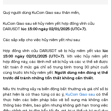
Quý người dùng KuCoin Giao sau thân mến,
KuCoin Giao sau sẽ hủy niêm yết hợp đồng vĩnh cửu
DARUSDT
lúc 15:00 ngày 02/01/2025 (UTC+7).
Các sắp xếp cho việc hủy niêm yết như sau:
Hợp đồng vĩnh cửu DARUSDT sẽ bị hủy niêm yết vào
lúc
15:00 ngày 02/01/2025 (UTC+7).
Với việc hủy niêm yết
hợp đồng này, các lệnh mở sẽ bị hủy và các vị thế sẽ được
tất toán ở mức giá chỉ số trung bình trong 30 phút cuối
cùng trước khi hủy niêm yết.
Người dùng nên đóng vị thế
trước để tránh những tổn thất không cần thiết.
Nếu thị trường xảy ra biến động bất thường và giá chỉ số bị
phát hiện là có thao túng có ác ý,
KuCoin Giao sau
có thể
thực hiện các biện pháp bảo vệ bổ sung mà không cần
thông báo thêm, bao gồm nhưng không giới hạn trong việc
điều chỉnh giá trị đòn bẩy tối đa, giá trị vị thế và ký quỹ duy