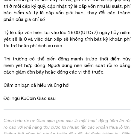
trì ở mỗi cấp ký quỹ, cập nhật tỷ lệ cấp vốn như lãi suất, phí
bảo hiểm và tỷ lệ cấp vốn giới hạn, thay đổi các thành
phần của giá chỉ số.
Tỷ lệ cấp vốn hiện tại vào lúc 15:00 (UTC+7) ngày hủy niêm
yết sẽ là 0 và việc dàn xếp sẽ không tính bất kỳ khoản phí
tài trợ hoặc phí dịch vụ nào.
Thị trường có thể biến động mạnh trước thời điểm hủy
niêm yết hợp đồng. Người dùng nên kiểm soát rủi ro bằng
cách giảm đòn bẩy hoặc đóng các vị thế trước.
Cảm ơn bạn đã hiểu và ủng hộ!
Đội ngũ KuCoin Giao sau
Cảnh báo rủi ro: Giao dịch giao sau là một hoạt động tiềm ẩn rủi
ro cao với khả năng thu được lợi nhuận lẫn các khoản thua lỗ lớn.
Không thể dùng lợi nhuận trước đây để dự đoán tương lai. Biến