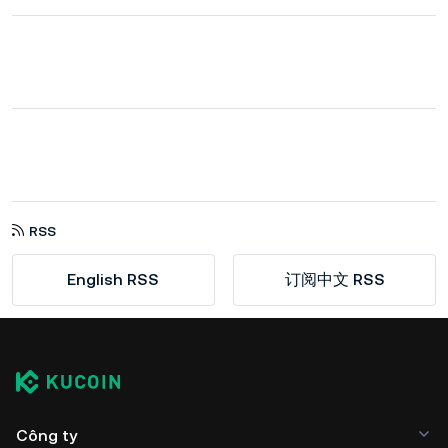
RSS
English RSS
订阅中文 RSS
Công ty