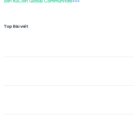
Join KuCoin Global Communities
>>>
Top Bài viết