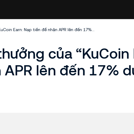
Phân phát phần thưởng của “KuCoin Earn: Nạp tiền để nhận APR lên đến 17% dưới dạng USDT”
thưởng của “KuCoin 
n APR lên đến 17% d