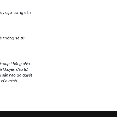
uy cập trang sản
ệ thống sẽ tự
 Group không chịu
ời khuyên đầu tư.
ài sản nào do quyết
 của mình.