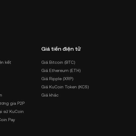
Giá tiền điện tử
ên kết
Giá Bitcoin (BTC)
Giá Ethereum (ETH)
Giá Ripple (XRP)
Giá KuCoin Token (KCS)
n
Giá khác
ương gia P2P
ại sứ KuCoin
oin Pay