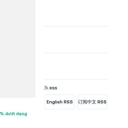
RSS
English RSS
订阅中文 RSS
17% dưới dạng