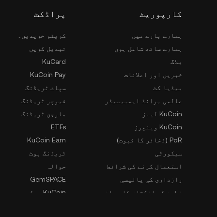
کارپوریٹ
پراڈکٹ
ہمارے بارے میں
کرپٹو خریدیں۔
ہمارے ساتھ شامل ہوں
تبدیل کریں
بلاگ
KuCard
خبریں اور اعلانات
KuCoin Pay
میڈیا کٹ
سپاٹ ٹریڈنگ
عالمی برانڈ ایمبیسیڈر
فیوچر ٹریڈنگ
KuCoin لیبز
مارجن ٹریڈنگ
KuCoin وینچرز
ETFs
PoR (ذخائر کا ثبوت)
KuCoin Earn
سیکورٹی
ٹریڈنگ بوٹ
استعمال کرنے کی شرائط
حوالہ
رازداری کی پالیسی
GemSPACE
خطرے کے انکشاف کا بیان
KuCoin سیکھیں۔
AML اور CFT
کنورٹر