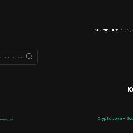
رکز
/
KuCoin Earn
K
Crypto Loan – Su
کریپٹو 