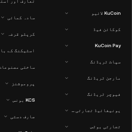
تعارف اور استع
KuCoin لائیو
سادہ کمائی
کوکائن فیڈ
کرپٹو قرضہ
KuCoin Pay
اسٹیکنگ کے بار
سپاٹ ٹریڈنگ
ساختی مصنوعات
مارجن ٹریڈنگ
پروموشنز
فیوچر ٹریڈنگ
KCS بونس
یونیفائیڈ تجارتی اکاؤنٹ
صارف دستی
تجارتی بوٹس