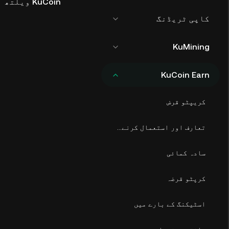
KuCoin ویلتھ
کاپی ٹریڈنگ
KuMining
KuCoin Earn
کریپٹو قرض
تعارف اور استعمال کرنے کا طریقہ
سادہ کمائی
کرپٹو قرضہ
اسٹیکنگ کے بارے میں