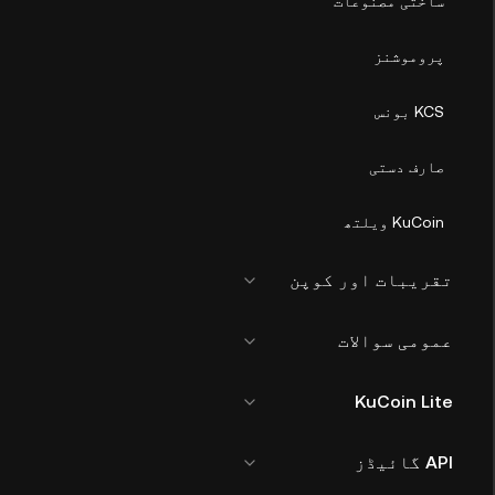
ساختی مصنوعات
پروموشنز
KCS بونس
صارف دستی
KuCoin ویلتھ
تقریبات اور کوپن
عمومی سوالات
KuCoin Lite
API گائیڈز