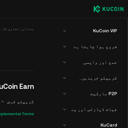
مدداور تعاون کا م
KuCoin VIP
شروع ہوا چاہتا ہے
جمع اور واپسی
کریپٹو خریدیں۔
uCoin Earn
P2P مارکیٹ
کریپٹو قرض
فیاٹ ڈپازٹس اور وتھڈرالز
pplemental Terms
KuCard