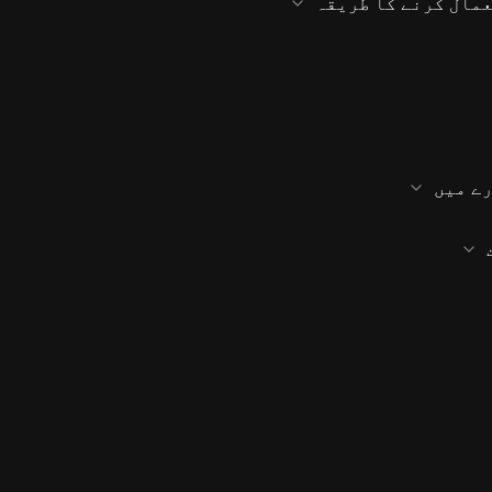
مال کرنے کا طریقہ
ے میں