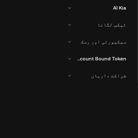
AI Kia
ٹیکس لگانا
سیکیورٹی اور رسک
KuCoin Account Bound Token
شراکت داریاں