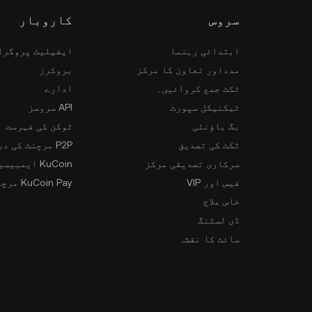
سروس
کاروبار
ابتدائی رہنما
ایفیلیٹ پروگرا
مدداور تعاون کا مرکز
بروکرز
ٹکٹ جمع کروائیں۔
ادارے
ٹیکنیکل سپورٹ
API سروسز
بگ باؤنٹی
ٹوکن کی فہرست
ٹکٹ کی تصدیق
P2P مرچنٹ کی درخواست
سرکاری تصدیقی مرکز
KuCoin ایمبیسیڈر پروگرام
فیس اور VIP
KuCoin Pay مرچنٹس
خاص علاج
ڈی لسٹنگ
سائٹ کا نقشہ