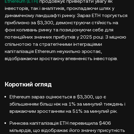
Ethereum (ETH)
продовжує привертати увагу як
інвесторів, так і аналітиків, прокладаючи шлях у
динамічному ландшафті ринку. Зараз ETH торгується
приблизно за $3,300, демонструючи стійкість на
фоні коливань ринку та позиціонуючи себе для
потенційних значних прибутків у 2025 році. З міцною
спільнотою та стратегічними інтеграціями
капіталізація Ethereum неухильно зростає,
відображаючи зростаючу впевненість інвесторів.
Короткий огляд
Ethereum зараз оцінюється в $3,300, що є
збільшенням більш ніж на 1% за минулий тиждень і
вражаючим зростанням на 51% за минулий рік.
Ринкова капіталізація ETH перевищила $406
мільярдів, що відображає його значну присутність