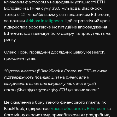
ключовим фактором у нещодавній успішності ETH.
Володіючи ETH на суму $3,5 мільярда, BlackRock
тепер є 12-м найбільшим у світі власником Ethereum,
за даними
Arkham Intelligence
. Цей стратегічний крок
підкреслює зростаюче інституційне впровадження
Ethereum, що підвищує його довіру та присутність на
ринку.
Олекс Торн, провідний дослідник Galaxy Research,
прокоментував:
"Суттєві інвестиції BlackRock в Ethereum ETF не лише
підтверджують позицію ETH на ринку, але й
відкривають шлях для ширшої участі інституцій,
потенційно підвищуючи ціну ETH до нових висот."
Це схвалення з боку такого фінансового гіганта, як
BlackRock, підкреслює
масштабованість Ethereum
та
його міцну екосистему, приваблюючи як роздрібних,