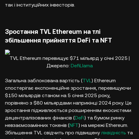
так і інституційних інвесторів.
Зростання TVL Ethereum на тлі
збільшення прийняття DeFi та NFT
TVL Ethereum перевищує $71 мільярд у січні 2025 |
Джерело:
DefiLlama
Загальна заблокована вартість (
TVL
) Ethereum
спостерігає експоненційне зростання, перевищуючи
$150 мільярдів станом на 5 січня 2025 року,
порівняно з $80 мільярдами наприкінці 2024 року. Це
зростання підживлюється розширенням екосистеми
децентралізованих фінансів (
DeFi
) та бумом ринку
невзаємозамінних токенів (
NFT
) на мережі Ethereum.
Збільшення TVL свідчить про підвищену
ліквідність
та