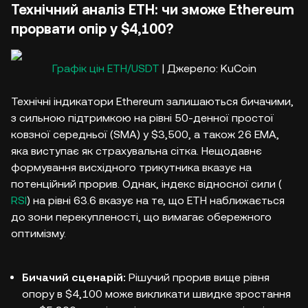
Технічний аналіз ETH: чи зможе Ethereum
прорвати опір у $4,100?
Графік цін ETH/USDT
| Джерело: KuCoin
Технічні індикатори Ethereum залишаються бичачими,
з сильною підтримкою на рівні 50-денної простої
ковзної середньої (SMA) у $3,500, а також 26 EMA,
яка виступає як страхувальна сітка. Нещодавнє
формування висхідного трикутника вказує на
потенційний прорив. Однак, індекс відносної сили (
RSI
) на рівні 63.6 вказує на те, що ETH наближається
до зони перекупленості, що вимагає обережного
оптимізму.
Бичачий сценарій:
Рішучий прорив вище рівня
опору в $4,100 може викликати швидке зростання