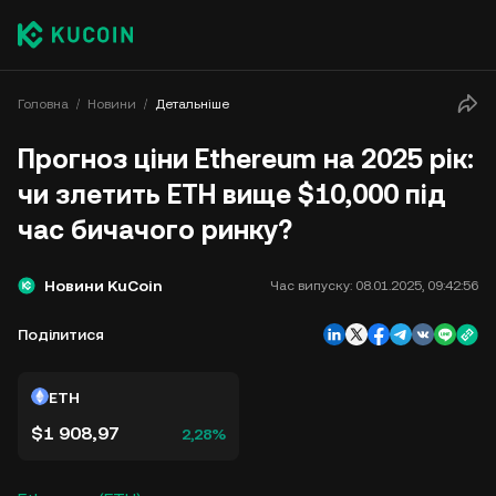
Головна
Новини
Детальніше
Прогноз ціни Ethereum на 2025 рік:
чи злетить ETH вище $10,000 під
час бичачого ринку?
Новини KuCoin
Час випуску:
08.01.2025, 09:42:56
Поділитися
ETH
$1 908,97
2,28%