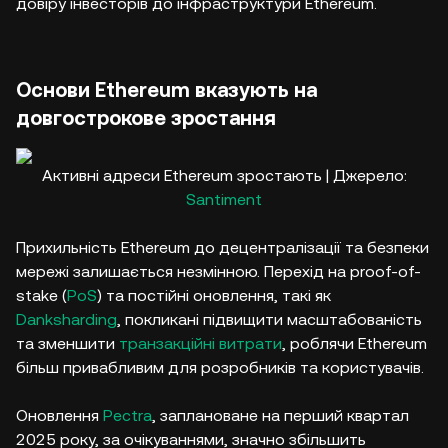
довіру інвесторів до інфраструктури Ethereum.
Основи Ethereum вказують на
довгострокове зростання
Активні адреси Ethereum зростають | Джерело:
Santiment
Прихильність Ethereum до децентралізації та безпеки
мережі залишається незмінною. Перехід на proof-of-
stake (
PoS
) та постійні оновлення, такі як
Danksharding
, покликані підвищити масштабованість
та зменшити
транзакційні витрати
, роблячи Ethereum
більш привабливим для розробників та користувачів.
Оновлення
Pectra
, заплановане на перший квартал
2025 року, за очікуваннями, значно збільшить