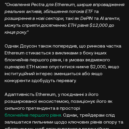
"Оновлення Pectra для Ethereum, ширше впровадження
реальних активів, збільшення потоків ETF та
розширення в нові сектори, такі як DePIN та AI агенти,
можуть сприяти досягненню ETH рівня $12,000 до
кінця року."
Однак Доусон також попередив, що ринкова частка
Ethereum стикається з викликами з боку інших
блокчейнів першого рівня, і в умовах ведмежого
сценарію ETH може опуститися нижче $2,000, якщо
інституційний інтерес зменшиться або якщо
конкуренти здобудуть перевагу.
Адаптивність Ethereum, у поєднанні з його
розширюваної екосистемою, позиціонує його як
сильного претендента в просторі
блокчейнів першого рівня
. Однак, трейдерам слід
залишатися пильними щодо ключових рівнів опору та
обсягу ринку, щоб орієнтуватися в потенційних