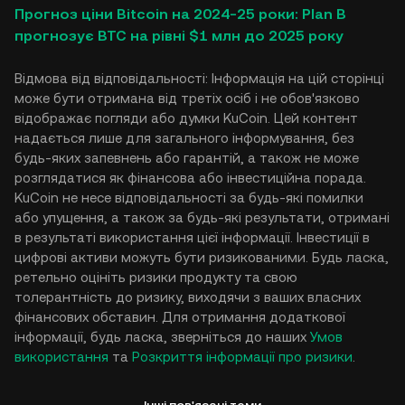
Прогноз ціни Bitcoin на 2024-25 роки: Plan B
прогнозує BTC на рівні $1 млн до 2025 року
Відмова від відповідальності: Інформація на цій сторінці
може бути отримана від третіх осіб і не обов'язково
відображає погляди або думки KuCoin. Цей контент
надається лише для загального інформування, без
будь-яких запевнень або гарантій, а також не може
розглядатися як фінансова або інвестиційна порада.
KuCoin не несе відповідальності за будь-які помилки
або упущення, а також за будь-які результати, отримані
в результаті використання цієї інформації. Інвестиції в
цифрові активи можуть бути ризикованими. Будь ласка,
ретельно оцініть ризики продукту та свою
толерантність до ризику, виходячи з ваших власних
фінансових обставин. Для отримання додаткової
інформації, будь ласка, зверніться до наших
Умов
використання
та
Розкриття інформації про ризики
.