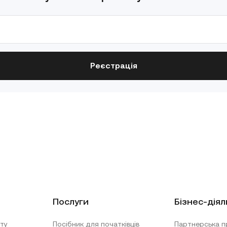
Реєстрація
Послуги
Бізнес-діял
ту
Посібник для початківців
Партнерська п