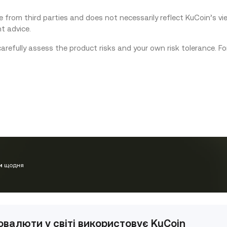
from third parties and does not necessarily reflect KuCoin’s view
t advice.
carefully assess the product risks and your own risk tolerance. F
и
щодня
валюти у світі використовує KuCoin