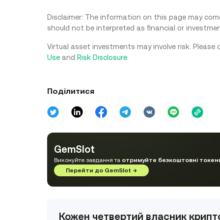
Disclaimer: The information on this page may come 
should not be interpreted as financial or investmen
Virtual asset investments may involve risk. Please 
Use
and
Risk Disclosure
.
Поділитися
GemSlot
Виконуйте завдання та
отримуйте безкоштовні токен
Перейти до GemSlot
→
Кожен четвертий власник крипто