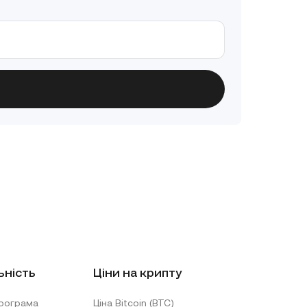
ьність
Ціни на крипту
рограма
Ціна Bitcoin (BTC)