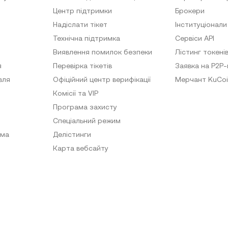
Центр підтримки
Брокери
Надіслати тікет
Інституціонали
Технічна підтримка
Сервіси API
Виявлення помилок безпеки
Лістинг токені
я
Перевірка тікетів
Заявка на P2P
вля
Офіційний центр верифікації
Мерчант KuCoi
Комісії та VIP
Програма захисту
Спеціальний режим
ама
Делістинги
Карта вебсайту