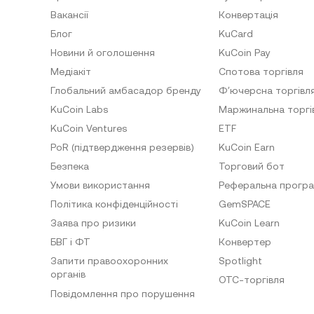
Вакансії
Конвертація
Блог
KuCard
Новини й оголошення
KuCoin Pay
Медіакіт
Спотова торгівля
Глобальний амбасадор бренду
Фʼючерсна торгівл
KuCoin Labs
Маржинальна торгі
KuCoin Ventures
ETF
PoR (підтвердження резервів)
KuCoin Earn
Безпека
Торговий бот
Умови використання
Реферальна прогр
Політика конфіденційності
GemSPACE
Заява про ризики
KuCoin Learn
БВГ і ФТ
Конвертер
Запити правоохоронних
Spotlight
органів
OTC-торгівля
Повідомлення про порушення