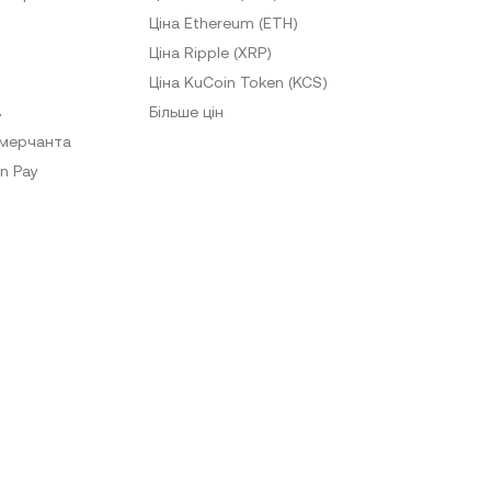
Ціна Ethereum (ETH)
Ціна Ripple (XRP)
Ціна KuCoin Token (KCS)
в
Більше цін
-мерчанта
n Pay