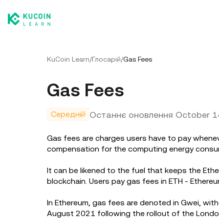
KuCoin Learn
/
Глосарій
/
Gas Fees
Gas Fees
Останнє оновлення
October 1
Середній
Gas fees are charges users have to pay whenev
compensation for the computing energy consum
It can be likened to the fuel that keeps the Et
blockchain. Users pay gas fees in ETH - Ethereu
In Ethereum, gas fees are denoted in Gwei, wi
August 2021 following the rollout of the Lond