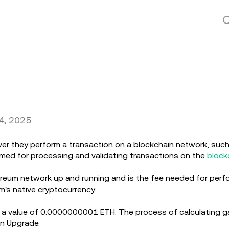
4, 2025
er they perform a transaction on a blockchain network, suc
ed for processing and validating transactions on the
block
hereum network up and running and is the fee needed for perf
m's native cryptocurrency.
th a value of 0.0000000001 ETH. The process of calculating 
on Upgrade.