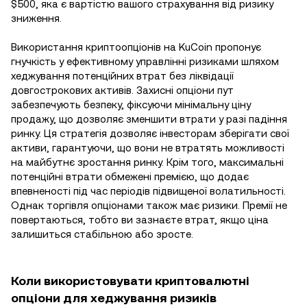
$500, яка є вартістю вашого страхування від ризику
зниження.
Використання криптоопціонів на KuCoin пропонує
гнучкість у ефективному управлінні ризиками шляхом
хеджування потенційних втрат без ліквідації
довгострокових активів. Захисні опціони пут
забезпечують безпеку, фіксуючи мінімальну ціну
продажу, що дозволяє зменшити втрати у разі падіння
ринку. Ця стратегія дозволяє інвесторам зберігати свої
активи, гарантуючи, що вони не втратять можливості
на майбутнє зростання ринку. Крім того, максимальні
потенційні втрати обмежені премією, що додає
впевненості під час періодів підвищеної волатильності.
Однак торгівля опціонами також має ризики. Премії не
повертаються, тобто ви зазнаєте втрат, якщо ціна
залишиться стабільною або зросте.
Коли використовувати криптовалютні
опціони для хеджування ризиків