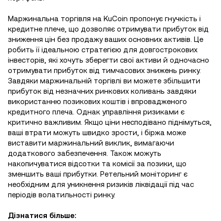
Маржинальна торгівля на KuCoin пропонує гнучкість і
кредитне плече, що дозволяє отримувати прибуток від
зниження цін без продажу ваших основних активів. Це
робить її ідеальною стратегією для довгострокових
інвесторів, які хочуть зберегти свої активи й одночасно
отримувати прибуток від тимчасових знижень ринку.
Завдяки маржинальній торгівлі ви можете збільшити
прибуток від незначних ринкових коливань завдяки
використанню позикових коштів і впровадженого
кредитного плеча. Однак управління ризиками є
критично важливим. Якщо ціни несподівано піднімуться,
ваші втрати можуть швидко зрости, і біржа може
виставити маржинальний виклик, вимагаючи
додаткового забезпечення. Також можуть
накопичуватися відсотки та комісії за позики, що
зменшить ваші прибутки. Ретельний моніторинг є
необхідним для уникнення ризиків ліквідації під час
періодів волатильності ринку.
Дізнатися більше: