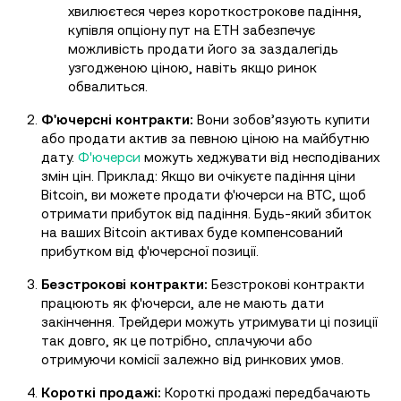
хвилюєтеся через короткострокове падіння,
купівля опціону пут на ETH забезпечує
можливість продати його за заздалегідь
узгодженою ціною, навіть якщо ринок
обвалиться.
Ф'ючерсні контракти:
Вони зобов’язують купити
або продати актив за певною ціною на майбутню
дату.
Ф'ючерси
можуть хеджувати від несподіваних
змін цін. Приклад: Якщо ви очікуєте падіння ціни
Bitcoin, ви можете продати ф'ючерси на BTC, щоб
отримати прибуток від падіння. Будь-який збиток
на ваших Bitcoin активах буде компенсований
прибутком від ф'ючерсної позиції.
Безстрокові контракти:
Безстрокові контракти
працюють як ф'ючерси, але не мають дати
закінчення. Трейдери можуть утримувати ці позиції
так довго, як це потрібно, сплачуючи або
отримуючи комісії залежно від ринкових умов.
Короткі продажі:
Короткі продажі передбачають