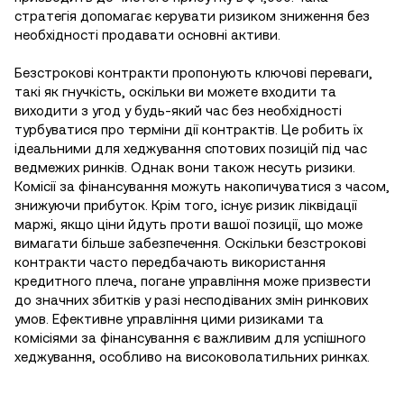
стратегія допомагає керувати ризиком зниження без
необхідності продавати основні активи.
Безстрокові контракти пропонують ключові переваги,
такі як гнучкість, оскільки ви можете входити та
виходити з угод у будь-який час без необхідності
турбуватися про терміни дії контрактів. Це робить їх
ідеальними для хеджування спотових позицій під час
ведмежих ринків. Однак вони також несуть ризики.
Комісії за фінансування можуть накопичуватися з часом,
знижуючи прибуток. Крім того, існує ризик ліквідації
маржі, якщо ціни йдуть проти вашої позиції, що може
вимагати більше забезпечення. Оскільки безстрокові
контракти часто передбачають використання
кредитного плеча, погане управління може призвести
до значних збитків у разі несподіваних змін ринкових
умов. Ефективне управління цими ризиками та
комісіями за фінансування є важливим для успішного
хеджування, особливо на високоволатильних ринках.