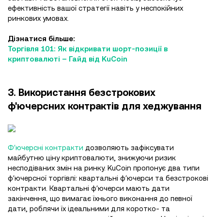
ефективність вашої стратегії навіть у неспокійних
ринкових умовах.
Дізнатися більше:
Торгівля 101: Як відкривати шорт-позиції в
криптовалюті – Гайд від KuCoin
3. Використання безстрокових
ф'ючерсних контрактів для хеджування
Фʼючерсні контракти
дозволяють зафіксувати
майбутню ціну криптовалюти, знижуючи ризик
несподіваних змін на ринку. KuCoin пропонує два типи
фʼючерсної торгівлі: квартальні фʼючерси та безстрокові
контракти. Квартальні фʼючерси мають дати
закінчення, що вимагає їхнього виконання до певної
дати, роблячи їх ідеальними для коротко- та