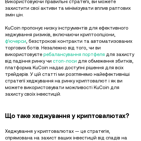
Використовуючи правильні стратегії, ви можете
захистити свої активи та мінімізувати вплив раптових
змін цін.
KuCoin пропонує низку інструментів для ефективного
хеджування ризиків, включаючи криптоопціони,
ф'ючерси
, безстрокові контракти та автоматизованих
торгових ботів. Незалежно від того, чи ви
використовуєте
ребалансування портфеля
для захисту
від падіння ринку чи
стоп-лоси
для обмеження збитків,
платформа KuCoin надає доступні рішення для всіх
трейдерів. У цій статті ми розглянемо найефективніші
стратегії хеджування на ринку криптовалют і як ви
можете використовувати можливості KuCoin для
захисту своїх інвестицій.
Що таке хеджування у криптовалютах?
Хеджування у криптовалютах — це стратегія,
спрямована на захист ваших інвестицій від спадів на