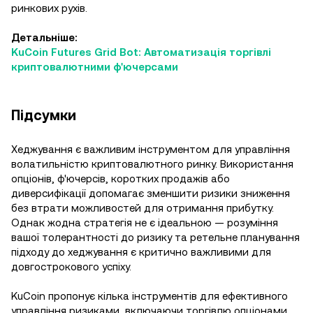
ринкових рухів.
Детальніше:
KuCoin Futures Grid Bot: Автоматизація торгівлі
криптовалютними ф'ючерсами
Підсумки
Хеджування є важливим інструментом для управління
волатильністю криптовалютного ринку. Використання
опціонів, ф'ючерсів, коротких продажів або
диверсифікації допомагає зменшити ризики зниження
без втрати можливостей для отримання прибутку.
Однак жодна стратегія не є ідеальною — розуміння
вашої толерантності до ризику та ретельне планування
підходу до хеджування є критично важливими для
довгострокового успіху.
KuCoin пропонує кілька інструментів для ефективного
управління ризиками, включаючи торгівлю опціонами