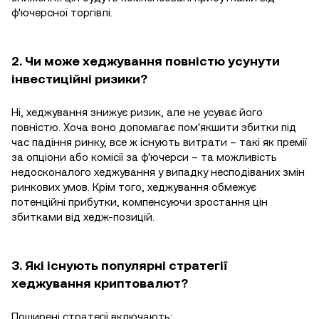
ф'ючерсної торгівлі.
2. Чи може хеджування повністю усунути
інвестиційні ризики?
Ні, хеджування знижує ризик, але не усуває його
повністю. Хоча воно допомагає пом'якшити збитки під
час падіння ринку, все ж існують витрати – такі як премії
за опціони або комісії за ф'ючерси – та можливість
недосконалого хеджування у випадку несподіваних змін
ринкових умов. Крім того, хеджування обмежує
потенційні прибутки, компенсуючи зростання цін
збитками від хедж-позицій.
3. Які існують популярні стратегії
хеджування криптовалют?
Поширені стратегії включають: