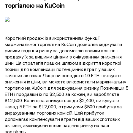
торгівлею на KuCoin
Короткий продаж із використанням функції
маржинальної торгівлі на KuCoin дозволяє хеджувати
ризики падіння ринку за допомогою позики коштів і
продажу їх за вищими цінами з очікуванням зниження
ціни. Ця стратегія працює шляхом відкриття короткої
позиції для компенсації потенційних втрат у ваших
наявних активах. Якщо ви володієте 10 ETH і очікуєте
зниження їх ціни, ви можете використати маржинальну
торгівлю на KuCoin для хеджування ризику. Позичивши 5
ETH і продавши їх по $2,500 за кожен, ви заробляєте
$12,500. Коли ціна знижується до $2,400, ви купуєте
назад 5 ETH за $12,000, отримуючи $500 прибутку за
вирахуванням торгових комісій. Цей прибуток
допомагає компенсувати втрати від ваших спотових
активів, зменшуючи вплив падіння ринку на ваш
портфель.