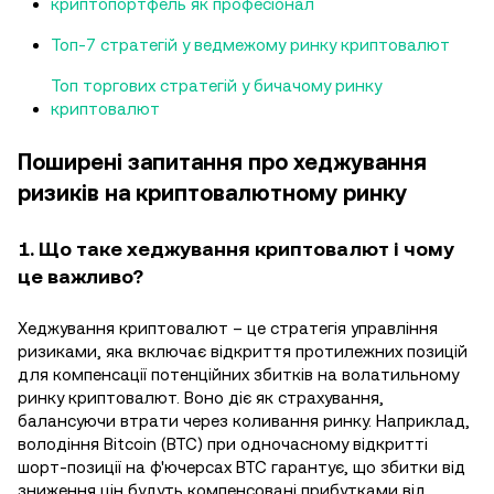
криптопортфель як професіонал
Топ-7 стратегій у ведмежому ринку криптовалют
Топ торгових стратегій у бичачому ринку
криптовалют
Поширені запитання про хеджування
ризиків на криптовалютному ринку
1. Що таке хеджування криптовалют і чому
це важливо?
Хеджування криптовалют – це стратегія управління
ризиками, яка включає відкриття протилежних позицій
для компенсації потенційних збитків на волатильному
ринку криптовалют. Воно діє як страхування,
балансуючи втрати через коливання ринку. Наприклад,
володіння Bitcoin (BTC) при одночасному відкритті
шорт-позиції на ф'ючерсах BTC гарантує, що збитки від
зниження цін будуть компенсовані прибутками від