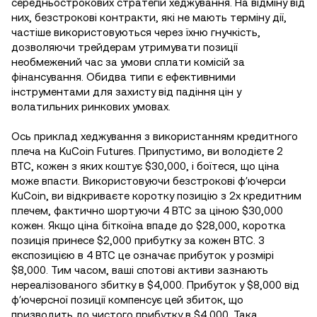
середньострокових стратегій хеджування. На відміну від
них, безстрокові контракти, які не мають терміну дії,
частіше використовуються через їхню гнучкість,
дозволяючи трейдерам утримувати позиції
необмежений час за умови сплати комісій за
фінансування. Обидва типи є ефективними
інструментами для захисту від падіння цін у
волатильних ринкових умовах.
Ось приклад хеджування з використанням кредитного
плеча на KuCoin Futures. Припустимо, ви володієте 2
BTC, кожен з яких коштує $30,000, і боїтеся, що ціна
може впасти. Використовуючи безстрокові фʼючерси
KuCoin, ви відкриваєте коротку позицію з 2x кредитним
плечем, фактично шортуючи 4 BTC за ціною $30,000
кожен. Якщо ціна біткоїна впаде до $28,000, коротка
позиція принесе $2,000 прибутку за кожен BTC. З
експозицією в 4 BTC це означає прибуток у розмірі
$8,000. Тим часом, ваші спотові активи зазнають
нереалізованого збитку в $4,000. Прибуток у $8,000 від
фʼючерсної позиції компенсує цей збиток, що
призводить до чистого прибутку в $4,000. Така