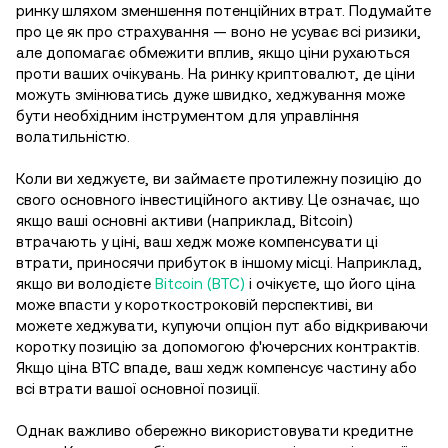
ринку шляхом зменшення потенційних втрат. Подумайте
про це як про страхування — воно не усуває всі ризики,
але допомагає обмежити вплив, якщо ціни рухаються
проти ваших очікувань. На ринку криптовалют, де ціни
можуть змінюватись дуже швидко, хеджування може
бути необхідним інструментом для управління
волатильністю.
Коли ви хеджуєте, ви займаєте протилежну позицію до
свого основного інвестиційного активу. Це означає, що
якщо ваші основні активи (наприклад, Bitcoin)
втрачають у ціні, ваш хедж може компенсувати ці
втрати, приносячи прибуток в іншому місці. Наприклад,
якщо ви володієте
Bitcoin (BTC)
і очікуєте, що його ціна
може впасти у короткостроковій перспективі, ви
можете хеджувати, купуючи опціон пут або відкриваючи
коротку позицію за допомогою ф'ючерсних контрактів.
Якщо ціна BTC впаде, ваш хедж компенсує частину або
всі втрати вашої основної позиції.
Однак важливо обережно використовувати кредитне