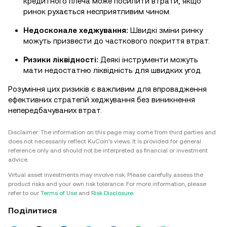
кредитного плеча може посилити втрати, якщо
ринок рухається несприятливим чином.
Недосконале хеджування:
Швидкі зміни ринку
можуть призвести до часткового покриття втрат.
Ризики ліквідності:
Деякі інструменти можуть
мати недостатню ліквідність для швидких угод.
Розуміння цих ризиків є важливим для впровадження
ефективних стратегій хеджування без виникнення
непередбачуваних втрат.
Disclaimer: The information on this page may come from third parties and
does not necessarily reflect KuCoin’s views. It is provided for general
reference only and should not be interpreted as financial or investment
advice.
Virtual asset investments may involve risk. Please carefully assess the
product risks and your own risk tolerance. For more information, please
refer to our
Terms of Use
and
Risk Disclosure
.
Поділитися