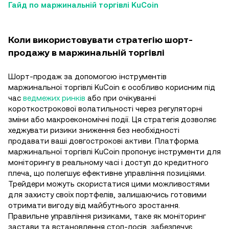
Гайд по маржинальній торгівлі KuCoin
Коли використовувати стратегію шорт-
продажу в маржинальній торгівлі
Шорт-продаж за допомогою інструментів
маржинальної торгівлі KuCoin є особливо корисним під
час
ведмежих ринків
або при очікуванні
короткострокової волатильності через регуляторні
зміни або макроекономічні події. Ця стратегія дозволяє
хеджувати ризики зниження без необхідності
продавати ваші довгострокові активи. Платформа
маржинальної торгівлі KuCoin пропонує інструменти для
моніторингу в реальному часі і доступ до кредитного
плеча, що полегшує ефективне управління позиціями.
Трейдери можуть скористатися цими можливостями
для захисту своїх портфелів, залишаючись готовими
отримати вигоду від майбутнього зростання.
Правильне управління ризиками, таке як моніторинг
застави та встановлення стоп-лосів, забезпечує