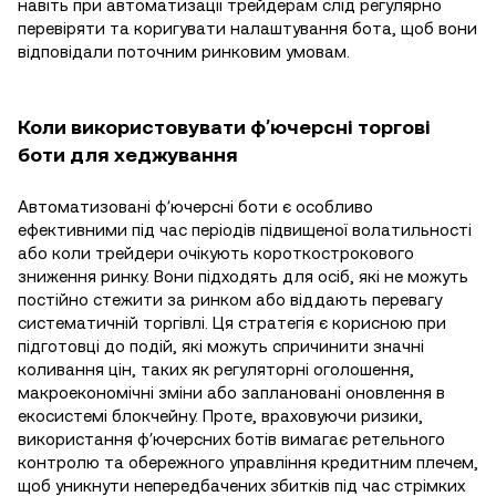
навіть при автоматизації трейдерам слід регулярно
перевіряти та коригувати налаштування бота, щоб вони
відповідали поточним ринковим умовам.
Коли використовувати фʼючерсні торгові
боти для хеджування
Автоматизовані фʼючерсні боти є особливо
ефективними під час періодів підвищеної волатильності
або коли трейдери очікують короткострокового
зниження ринку. Вони підходять для осіб, які не можуть
постійно стежити за ринком або віддають перевагу
систематичній торгівлі. Ця стратегія є корисною при
підготовці до подій, які можуть спричинити значні
коливання цін, таких як регуляторні оголошення,
макроекономічні зміни або заплановані оновлення в
екосистемі блокчейну. Проте, враховуючи ризики,
використання фʼючерсних ботів вимагає ретельного
контролю та обережного управління кредитним плечем,
щоб уникнути непередбачених збитків під час стрімких