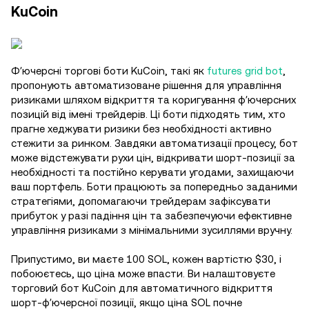
KuCoin
Фʼючерсні торгові боти KuCoin, такі як
futures grid bot
,
пропонують автоматизоване рішення для управління
ризиками шляхом відкриття та коригування фʼючерсних
позицій від імені трейдерів. Ці боти підходять тим, хто
прагне хеджувати ризики без необхідності активно
стежити за ринком. Завдяки автоматизації процесу, бот
може відстежувати рухи цін, відкривати шорт-позиції за
необхідності та постійно керувати угодами, захищаючи
ваш портфель. Боти працюють за попередньо заданими
стратегіями, допомагаючи трейдерам зафіксувати
прибуток у разі падіння цін та забезпечуючи ефективне
управління ризиками з мінімальними зусиллями вручну.
Припустимо, ви маєте 100 SOL, кожен вартістю $30, і
побоюєтесь, що ціна може впасти. Ви налаштовуєте
торговий бот KuCoin для автоматичного відкриття
шорт-фʼючерсної позиції, якщо ціна SOL почне