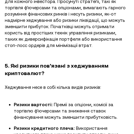
для кожного інвестора. Просунуті стратегії, такі як
торгівля ф'ючерсами та опціонами, вимагають гарного
розуміння фінансових ринків і несуть ризики, як-от
надмірне хеджування або ризики ліквідації, що можуть
зменшити прибуток. Початківці можуть отримати
користь від простіших технік управління ризиками,
таких як диверсифікація портфеля або використання
стоп-лосс ордерів для мінімізації втрат.
5. Які ризики пов’язані з хеджуванням
криптовалют?
Хеджування несе в собі кілька видів ризиків:
Ризики вартості:
Премії за опціони, комісії за
торгівлю ф'ючерсами та зниження ставок
фінансування можуть зменшити прибутковість.
Ризики кредитного плеча:
Використання