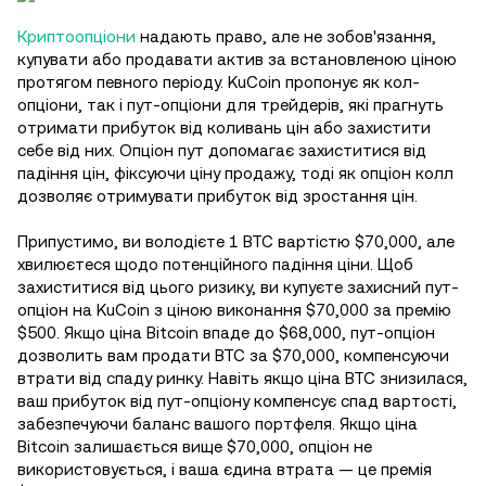
Криптоопціони
надають право, але не зобов'язання,
купувати або продавати актив за встановленою ціною
протягом певного періоду. KuCoin пропонує як кол-
опціони, так і пут-опціони для трейдерів, які прагнуть
отримати прибуток від коливань цін або захистити
себе від них. Опціон пут допомагає захиститися від
падіння цін, фіксуючи ціну продажу, тоді як опціон колл
дозволяє отримувати прибуток від зростання цін.
Припустимо, ви володієте 1 BTC вартістю $70,000, але
хвилюєтеся щодо потенційного падіння ціни. Щоб
захиститися від цього ризику, ви купуєте захисний пут-
опціон на KuCoin з ціною виконання $70,000 за премію
$500. Якщо ціна Bitcoin впаде до $68,000, пут-опціон
дозволить вам продати BTC за $70,000, компенсуючи
втрати від спаду ринку. Навіть якщо ціна BTC знизилася,
ваш прибуток від пут-опціону компенсує спад вартості,
забезпечуючи баланс вашого портфеля. Якщо ціна
Bitcoin залишається вище $70,000, опціон не
використовується, і ваша єдина втрата — це премія