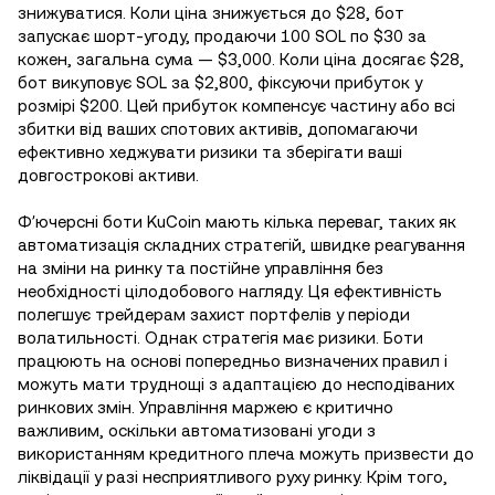
знижуватися. Коли ціна знижується до $28, бот
запускає шорт-угоду, продаючи 100 SOL по $30 за
кожен, загальна сума — $3,000. Коли ціна досягає $28,
бот викуповує SOL за $2,800, фіксуючи прибуток у
розмірі $200. Цей прибуток компенсує частину або всі
збитки від ваших спотових активів, допомагаючи
ефективно хеджувати ризики та зберігати ваші
довгострокові активи.
Фʼючерсні боти KuCoin мають кілька переваг, таких як
автоматизація складних стратегій, швидке реагування
на зміни на ринку та постійне управління без
необхідності цілодобового нагляду. Ця ефективність
полегшує трейдерам захист портфелів у періоди
волатильності. Однак стратегія має ризики. Боти
працюють на основі попередньо визначених правил і
можуть мати труднощі з адаптацією до несподіваних
ринкових змін. Управління маржею є критично
важливим, оскільки автоматизовані угоди з
використанням кредитного плеча можуть призвести до
ліквідації у разі несприятливого руху ринку. Крім того,