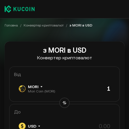
Головна
/
Конвертер криптовалют
/
з MORI в USD
з MORI в USD
Конвертер криптовалют
Від
MORI
Mori Coin (MORI)
До
USD