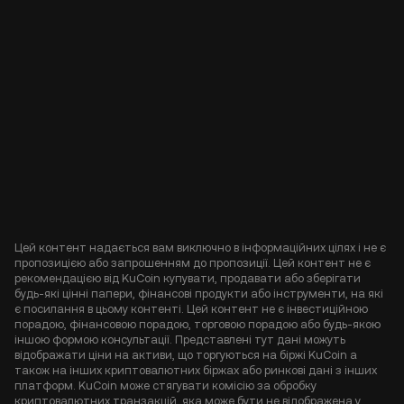
Цей контент надається вам виключно в інформаційних цілях і не є
пропозицією або запрошенням до пропозиції. Цей контент не є
рекомендацією від KuCoin купувати, продавати або зберігати
будь-які цінні папери, фінансові продукти або інструменти, на які
є посилання в цьому контенті. Цей контент не є інвестиційною
порадою, фінансовою порадою, торговою порадою або будь-якою
іншою формою консультації. Представлені тут дані можуть
відображати ціни на активи, що торгуються на біржі KuCoin а
також на інших криптовалютних біржах або ринкові дані з інших
платформ. KuCoin може стягувати комісію за обробку
криптовалютних транзакцій, яка може бути не відображена у