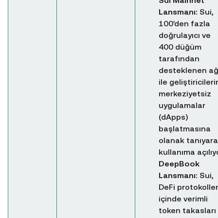
Sui Mainnet
Lansmanı:
Sui,
100'den fazla
doğrulayıcı ve
400 düğüm
tarafından
desteklenen ağ
ile geliştiricileri
merkeziyetsiz
uygulamalar
(dApps)
başlatmasına
olanak tanıyar
kullanıma açılıyo
DeepBook
Lansmanı:
Sui,
DeFi protokoller
içinde verimli
token takasları