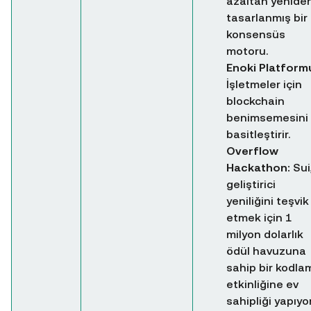
azaltan yenide
tasarlanmış bir
konsensüs
motoru.
Enoki Platform
İşletmeler için
blockchain
benimsemesini
basitleştirir.
Overflow
Hackathon:
Sui
geliştirici
yeniliğini teşvik
etmek için 1
milyon dolarlık
ödül havuzuna
sahip bir kodla
etkinliğine ev
sahipliği yapıyor