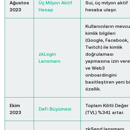
Ağustos
Üç Milyon Aktif
Sui, üç milyon aktif
2023
Hesap
hesaba ulaşır.
Kullanıcıların mevcu
kimlik bilgileri
(Google, Facebook,
Twitch) ile kimlik
zkLogin
doğrulaması
Lansmanı
yapmasına izin ver
ve Web3
onboardingini
basitleştiren yeni bi
özellik.
Ekim
Toplam Kilitli Değer
DeFi Büyümesi
2023
(TVL) %341 artar.
zkSend lansmanı,