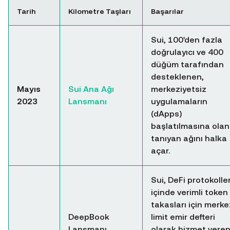
Tarih
Kilometre Taşları
Başarılar
Sui, 100'den fazla
doğrulayıcı ve 400
düğüm tarafından
desteklenen,
Mayıs
Sui Ana Ağı
merkeziyetsiz
2023
Lansmanı
uygulamaların
(dApps)
başlatılmasına ola
tanıyan ağını halka
açar.
Sui, DeFi protokoller
içinde verimli token
takasları için merke
DeepBook
limit emir defteri
Lansmanı
olarak hizmet vere