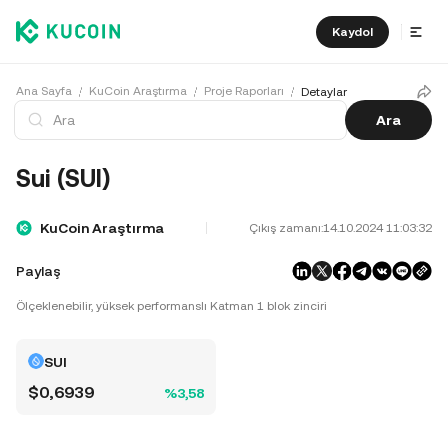
Kaydol
Ana Sayfa
KuCoin Araştırma
Proje Raporları
Detaylar
Ara
Sui (SUI)
KuCoin Araştırma
Çıkış zamanı:
14.10.2024 11:03:32
Paylaş
Ölçeklenebilir, yüksek performanslı Katman 1 blok zinciri
SUI
$0,6939
%3,58