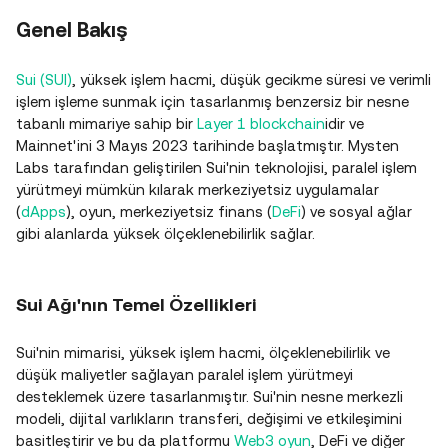
Genel Bakış
Sui (SUI)
, yüksek işlem hacmi, düşük gecikme süresi ve verimli
işlem işleme sunmak için tasarlanmış benzersiz bir nesne
tabanlı mimariye sahip bir
Layer 1 blockchain
idir ve
Mainnet'ini 3 Mayıs 2023 tarihinde başlatmıştır. Mysten
Labs tarafından geliştirilen Sui'nin teknolojisi, paralel işlem
yürütmeyi mümkün kılarak merkeziyetsiz uygulamalar
(
dApps
), oyun, merkeziyetsiz finans (
DeFi
) ve sosyal ağlar
gibi alanlarda yüksek ölçeklenebilirlik sağlar.
Sui Ağı'nın Temel Özellikleri
Sui'nin mimarisi, yüksek işlem hacmi, ölçeklenebilirlik ve
düşük maliyetler sağlayan paralel işlem yürütmeyi
desteklemek üzere tasarlanmıştır. Sui'nin nesne merkezli
modeli, dijital varlıkların transferi, değişimi ve etkileşimini
basitleştirir ve bu da platformu
Web3 oyun
, DeFi ve diğer