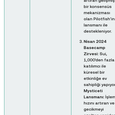
artıran gelişmiş
bir konsensüs
mekanizması
olan Pilotfish'in
lansmanı ile
destekleniyor.
Nisan 2024
Basecamp
Zirvesi:
Sui,
1,000'den fazla
katılımcı ile
küresel bir
etkinliğe ev
sahipliği yapıyor
Mysticeti
Lansmanı:
İşle
hızını artıran ve
gecikmeyi