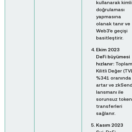
kullanarak kiml
doğrulaması
yapmasına
olanak tanır ve
Web3'e geçişi
basitleştirir.
Ekim 2023
DeFi büyümesi
hızlanır:
Topla
Kilitli Değer (TV
%341 oranında
artar ve zkSen
lansmanı ile
sorunsuz token
transferleri
sağlanır.
Kasım 2023