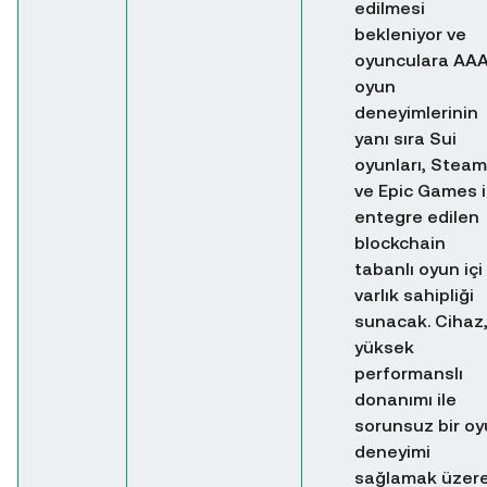
edilmesi
bekleniyor ve
oyunculara AA
oyun
deneyimlerinin
yanı sıra Sui
oyunları, Steam
ve Epic Games i
entegre edilen
blockchain
tabanlı oyun içi
varlık sahipliği
sunacak. Cihaz
yüksek
performanslı
donanımı ile
sorunsuz bir o
deneyimi
sağlamak üzer