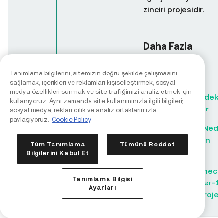
zinciri projesidir.
Daha Fazla
Okuma
Tanımlama bilgilerini; sitemizin doğru şekilde çalışmasını
sağlamak, içerikleri ve reklamları kişiselleştirmek, sosyal
Sui Network
medya özellikleri sunmak ve site trafiğimizi analiz etmek için
Ekosistemindek
kullanıyoruz. Aynı zamanda site kullanımınızla ilgili bilgileri;
En İyi Projeler
sosyal medya, reklamcılık ve analiz ortaklarımızla
paylaşıyoruz.
Cookie Policy
SuiPlay0X1 Ned
ve Nasıl Satın
Tüm Tanımlama
Tümünü Reddet
Alınır?
Bilgilerini Kabul Et
2024'te İzlene
Tanımlama Bilgisi
En İyi 15 Layer-
Ayarları
(L1) Kripto Proje