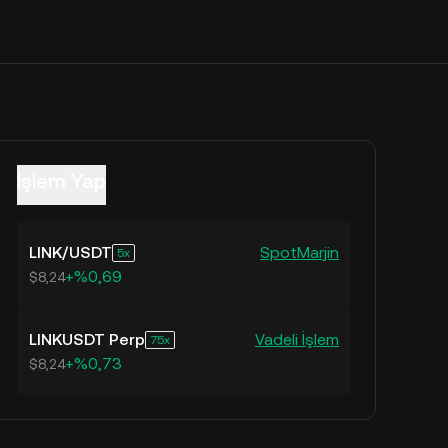
İşlem Yap
LINK
/
USDT
Spot
Marjin
5
+%0,69
$8,24
LINKUSDT Perp
Vadeli İşlem
75
+%0,73
$8,24