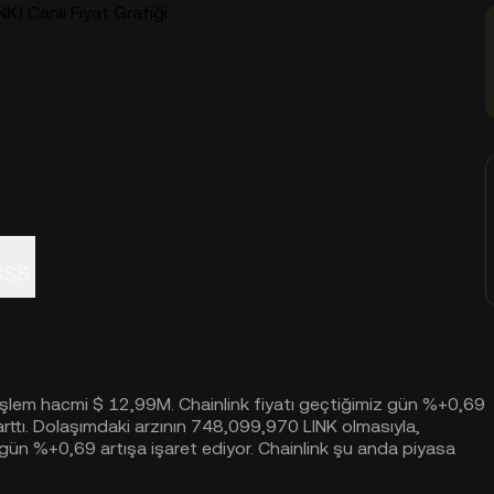
NK) Canlı Fiyat Grafiği
SSS
 işlem hacmi $ 12,99M. Chainlink fiyatı geçtiğimiz gün %+0,69
ttı. Dolaşımdaki arzının 748,099,970 LINK olmasıyla,
gün %+0,69 artışa işaret ediyor. Chainlink şu anda piyasa