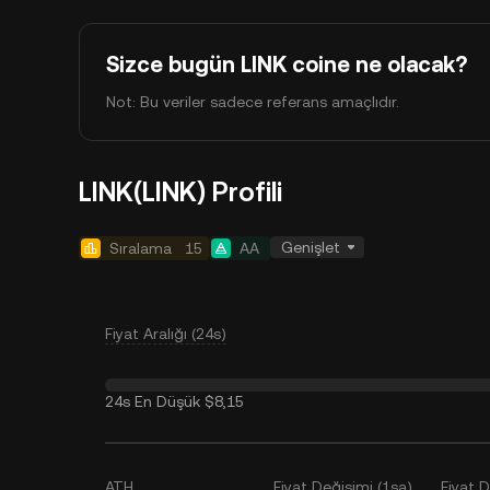
Sizce bugün LINK coine ne olacak?
Not: Bu veriler sadece referans amaçlıdır.
LINK(LINK) Profili
Genişlet
Sıralama
15
AA
Fiyat Aralığı (24s)
24s En Düşük
$8,15
ATH
Fiyat Değişimi (1sa)
Fiyat 