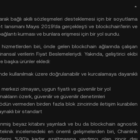
arak
bağlı
akıllı
sözleşmeleri
desteklemesi
için
bir
soyutlama
et
lansmanı
Mayıs 2019'da gerçekleşti
ve
blockchain'lerin
ve
bağlantı
kurması
ve
bunlara
erişmesi
için
bir
yol
sundu.
hizmetlerden
biri, önde
gelen blockchain ağlarında
çalışan
inansal
verilerin
Fiyat
Beslemeleriydi. Yakında, geliştirici
ekibi
re
başka
ürünler
ekledi:
inde
kullanılmak
üzere
doğrulanabilir
ve
kurcalamaya
dayanıklı
n
merkezi
olmayan, uygun
fiyatlı
ve
güvenilir
bir
yol
nakların
özerk, güvenilir
ve
güvenilir
denetimleri
ödün
vermeden
birden
fazla
blok
zincirinde
iletişim
kurabilen
aynaklı
bir
standart
enmiş
beyaz
kitabını
yayınladı
ve
bu da blockchain agnostik
teknik
incelemedeki
en
önemli
gelişmelerden
biri, Chainlink
lerini
%90'a kadar
azaltmasına
yardımcı
olan
zincir
dışı