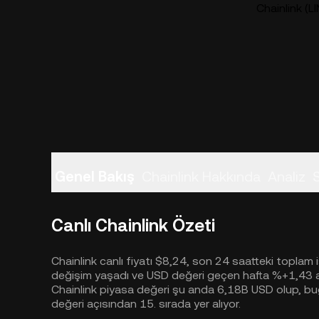
Chainlink (LI
Genel Bakış
Chainlink Hakkında
Analiz
Canlı Chainlink Özeti
Chainlink canlı fiyatı $8,24, son 24 saatteki toplam
değişim yaşadı ve USD değeri geçen hafta %+1,43 ar
Chainlink piyasa değeri şu anda 6,18B USD olup, bu
değeri açısından 15. sırada yer alıyor.