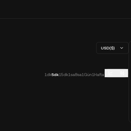
USD($)
1dk
5dk
15dk
1sa
8sa
1Gün
1Hafta