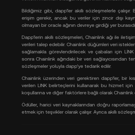
Bildiğimiz
gibi, dapp'ler
akıllı
sözleşmelerle
çalışır. 
erişim
gerekir, ancak
bu
veriler
için
zincir
dışı
kayn
olmayan
bir oracle ağının
devreye
girdiği
yer
burasıdı
Dapp'lerin
akıllı
sözleşmeleri, Chainlink
ağı
ile
iletişi
verileri
talep
edebilir. Chainlink
düğümleri
veri
istekler
sağlamakla
görevlendirilecek
ve
çabaları
için LİN
sonra
Chainlink
ağındaki
bir
veri
sağlayıcısından
te
sözleşmeler
yoluyla
dapp'ye
tedarik
edilir.
Chainlink
üzerinden
veri
gerektiren
dapp'ler, bir
kı
verilen
LINK
belirteçlerini
kullanarak
bu
hizmet
için
koşullarına
ve
diğer
faktörlere
bağlı
olarak
Chainlink
Ödüller, harici
veri
kaynaklarından
doğru
raporlamay
etmek
için
teşvikler
olarak
çalışır. Ayrıca
akıllı
sözleş