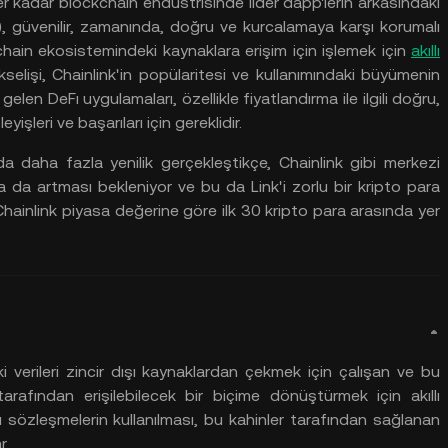
er
kadar blockchain endüstrisinde
lider
dapp'lerin
arkasındaki
, güvenilir, zamanında, doğru
ve
kurcalamaya
karşı
korumalı
chain ekosistemindeki
kaynaklara
erişim
için
işlemek
için
akıllı
kselişi, Chainlink'in
popülaritesi
ve
kullanımındaki
büyümenin
gelen
DeFı
uygulamaları, özellikle
fiyatlandırma
ile
ilgili
doğru,
şleyişleri
ve
başarıları
için
gereklidir.
da
daha
fazla
yenilik
gerçekleştikçe, Chainlink
gibi
merkezi
a da artması
bekleniyor
ve
bu da Link'i
zorlu
bir
kripto para
Chainlink
piyasa
değerine
göre ilk 30 kripto para arasında
yer
i
verileri
zincir
dışı
kaynaklardan
çekmek
için
çalışan
ve
bu
tarafından
erişilebilecek
bir
biçime
dönüştürmek
için
akıllı
lı sözleşmelerin
kullanılması, bu
kahinler
tarafından
sağlanan
r.