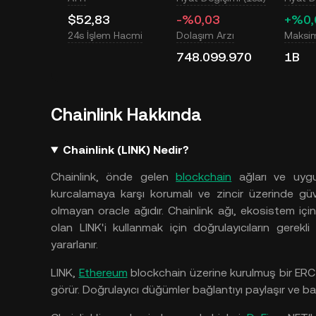
$52,83
-%0,03
+%0,
24s İşlem Hacmi
Dolaşım Arzı
Maksi
748.099.970
1B
Chainlink Hakkında
Chainlink (LINK) Nedir?
Chainlink, önde
gelen
blockchain
ağları
ve
uygu
kurcalamaya
karşı
korumalı
ve
zincir
üzerinde
güv
olmayan oracle ağıdır. Chainlink
ağı, ekosistem
içi
olan
LINK'i
kullanmak
için
doğrulayıcıların
gerekli
yararlanır.
LINK,
Ethereum
blockchain üzerine
kurulmuş
bir ERC
görür. Doğrulayıcı
düğümler
bağlantıyı
paylaşır
ve
ba