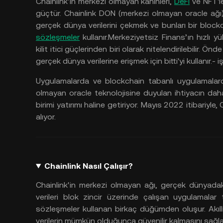
Chainlink'in
merkezi
olmayan
kahinleri,
DeFi
ve
NFT'l
güçtür. Chainlink DON (merkezi
olmayan oracle ağı)
gerçek
dünya
verilerini
çekmek
ve
bunları
bir block
sözleşmeler
kullanır.Merkeziyetsiz
Finans’ın
hızlı
yü
kilit
itici
güçlerinden
biri
olarak
nitelendirilebilir. Önde
gerçek
dünya
verilerine
erişmek
için
bitti'yi
kullanır.- i
Uygulamalarda
ve blockchain tabanlı
uygulamalar
olmayan oracle teknolojisine
duyulan
ihtiyacın
dah
birimi
yatırımı
haline
getiriyor. Mayıs 2022 itibariyle, 
alıyor.
Chainlink Nasıl Çalışır?
Chainlink'in
merkezi
olmayan
ağı, gerçek
dünyadak
verileri
blok
zincir
üzerinde
çalışan
uygulamalar
sözleşmeler
kullanan
birkaç
düğümden
oluşur. Akıl
verilerin
mümkün
olduğunca
güvenilir
kalmasını
sağla