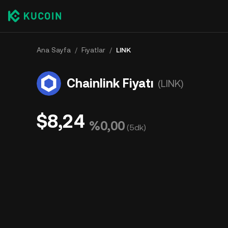
Ana Sayfa
/
Fiyatlar
/
LINK
Chainlink Fiyatı
(LINK)
$8,24
%0,00
(
5dk
)