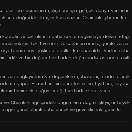
Bu akıllı
sözleşmelerin
çalışması
için
gerçek
dünya
verilerine
aklarla
doğrudan
iletişim
kuramazlar. Chainlink
gibi
merkezi
r.
m
kurabilir
ve
kahinlerinin
daha
sonra
sağlamaya
devam
ettiği
ini
işlemek
için
teklif
verebilir
ve
kazanan oracle, gerekli
verileri
K cryptocurrency şeklinde
ödüller
kazanacaktır. Veriler
daha
min
edilir
ve
bir
düğüm
tarafından
doğrulandıktan
sonra
akıllı
smı
veri
sağlayıcılara
ve
düğümlere
çabaları
için
ödül
olarak
ödeme
yapar. Hizmetler
için
ücretlendirilen
fiyatlara, piyasa
ekosistemindeki
düğümler
ağı
tarafından
karar
verilir.
ı
ve
Chainlink
ağı
içindeki
düğümlerin
doğru
işleyişini
teşvik
me
ağını
genel
olarak
daha
esnek
ve
güvenilir hale getirirler.