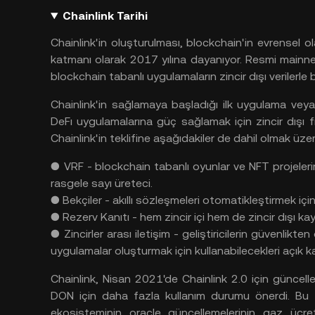
Chainlink Tarihi
Chainlink'in
oluşturulması, blockchain'in
evrensel
ol
katmanı
olarak 2017 yılına
dayanıyor. Resmi mainn
blockchain tabanlı
uygulamaların
zincir
dışı
verilerle
Chainlink'in
sağlamaya
başladığı ilk uygulama
veya
DeFı
uygulamalarına
güç
sağlamak
için
zincir
dışı
f
Chainlink'in
teklifine
aşağıdakiler de dahil
olmak
üze
● VRF - blockchain tabanlı
oyunlar
ve NFT projeler
rasgele
sayı
üreteci.
● Bekçiler - akıllı
sözleşmeleri
otomatikleştirmek
içi
● Rezerv
Kanıtı - hem zincir
içi hem de zincir
dışı
kay
● Zincirler
arası
iletişim - geliştiricilerin
güvenlikten
uygulamalar
oluşturmak
için
kullanabilecekleri
açık
k
Chainlink, Nisan 2021'de Chainlink 2.0 için
güncell
DON için
daha
fazla
kullanım
durumu
önerdi. Bu 
ekosisteminin oracle güncellemelerinin
gaz
ücret