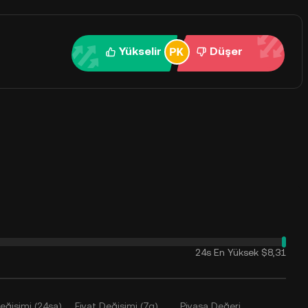
Yükselir
Düşer
24s En Yüksek
$8,31
Değişimi (24sa)
Fiyat Değişimi (7g)
Piyasa Değeri