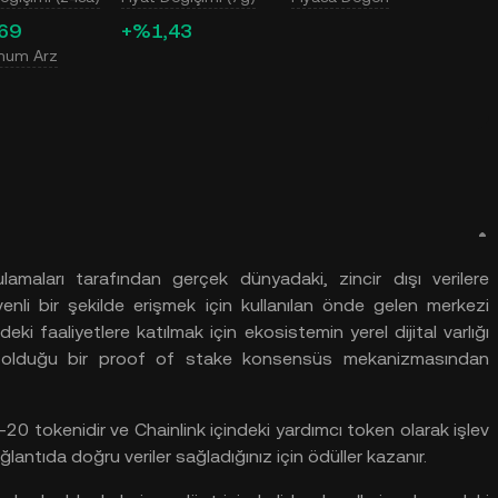
69
+%1,43
mum Arz
lamaları
tarafından
gerçek
dünyadaki, zincir
dışı
verilere
enli
bir
şekilde
erişmek
için
kullanılan
önde
gelen
merkezi
ndeki
faaliyetlere
katılmak
için
ekosistemin
yerel
dijital
varlığı
olduğu
bir proof of stake konsensüs
mekanizmasından
-20 tokenidir
ve
Chainlink
içindeki
yardımcı token olarak
işlev
ğlantıda
doğru
veriler
sağladığınız
için
ödüller
kazanır.