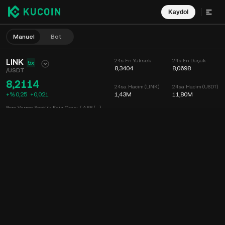
Kaydol
Manuel
Bot
LINK
24s En Yüksek
24s En Düşük
5x
8,3404
8,0698
/
USDT
8,2114
24sa Hacim (LINK)
24sa Hacim (USDT)
+%0,25
+
0,021
1,43M
11,80M
Borç Verme Saatlik Faiz Oranı / APR (--)
--
/
--
Grafik
Keşfet
Coin Bilgisi
Emir Defteri
Son İşlemler
Zaman
15dk
Grafik
Piyasa Derinliği