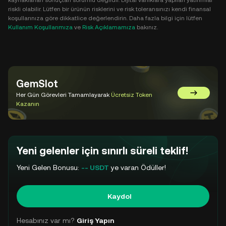
kaynaklanan sonuçtan sorumlu değildir. Dijital varlıklara yapılan yatırımlar
riskli olabilir. Lütfen bir ürünün risklerini ve risk toleransınızı kendi finansal
koşullarınıza göre dikkatlice değerlendirin. Daha fazla bilgi için lütfen
Kullanım Koşullarımıza
ve
Risk Açıklamamıza
bakınız.
GemSlot
Her Gün Görevleri Tamamlayarak
Ücretsiz Token
GemSlot'a 
Kazanın
Yeni gelenler için sınırlı süreli teklif!
Yeni Gelen Bonusu:
-- USDT
ye varan Ödüller!
Kaydol
Hesabınız var mı?
Giriş Yapın