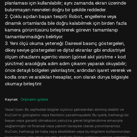
planlaması için kullanılabilir; aynı zamanda ekran üzerinde
bulunmayan nesneleri doğru bir şekilde reddeder.
2. Çoklu açıdan başarı tespiti: Robot, engelleme veya
dinamik ortamlarda bile doğru kalabilmek için birden fazla
kamera görüntüsünü birleştirerek görevin tamamlanıp
tamamlanmadığını belirliyor.
3. Yeni ölçü okuma yeteneği: Dairesel basınç göstergeleri,
dikey seviye göstergeleri ve dijital ekranlar gibi endüstriyel
ölçüm cihazlarını agentic vision (görsel akıl yürütme + kod
yürütme) aracılığıyla adım adım çıkarım yaparak okuyabilir;
önce detaylı bölgeleri yakınlaştırır, ardından işaret vererek ve
kodla oran ve aralıkları hesaplar, son olarak dünya bilgisiyle
okumayı birleştirir.
Kaynak
:
Orijinalini göster
Yasal Uyarı: Bu sayfadaki bilgiler üçüncü şahıslardan alınmış olabilir ve
KuCoin'in görüşlerini veya fikirlerini yansıtmayabilir. Bu içerik, herhangi bir
beyan veya garanti olmaksızın yalnızca genel bilgilendirme amacıyla
sağlanmıştır ve finansal veya yatırım tavsiyesi olarak yorumlanamaz.
KuCoin, herhangi bir hata veya eksiklikten veya bu bilgilerin kullanımından