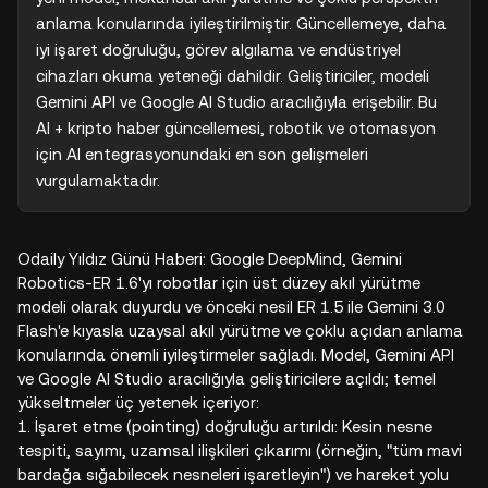
anlama konularında iyileştirilmiştir. Güncellemeye, daha 
iyi işaret doğruluğu, görev algılama ve endüstriyel 
cihazları okuma yeteneği dahildir. Geliştiriciler, modeli 
Gemini API ve Google AI Studio aracılığıyla erişebilir. Bu 
AI + kripto haber güncellemesi, robotik ve otomasyon 
için AI entegrasyonundaki en son gelişmeleri 
vurgulamaktadır.
Odaily Yıldız Günü Haberi: Google DeepMind, Gemini
Robotics-ER 1.6'yı robotlar için üst düzey akıl yürütme
modeli olarak duyurdu ve önceki nesil ER 1.5 ile Gemini 3.0
Flash'e kıyasla uzaysal akıl yürütme ve çoklu açıdan anlama
konularında önemli iyileştirmeler sağladı. Model, Gemini API
ve Google AI Studio aracılığıyla geliştiricilere açıldı; temel
yükseltmeler üç yetenek içeriyor:
1. İşaret etme (pointing) doğruluğu artırıldı: Kesin nesne
tespiti, sayımı, uzamsal ilişkileri çıkarımı (örneğin, "tüm mavi
bardağa sığabilecek nesneleri işaretleyin") ve hareket yolu