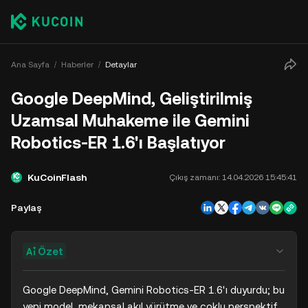
Ana Sayfa
Haberler
Detaylar
Google DeepMind, Geliştirilmiş
Uzamsal Muhakeme ile Gemini
Robotics-ER 1.6'ı Başlatıyor
KuCoinFlash
Çıkış zamanı:
14.04.2026 15:45:41
Paylaş
Özet
Google DeepMind, Gemini Robotics-ER 1.6'ı duyurdu; bu 
yeni model, mekansal akıl yürütme ve çoklu perspektif 