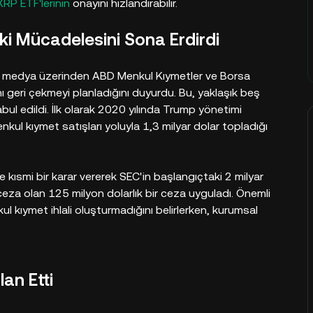
XRP ETF'lerinin
onayını hızlandırabilir.
uki Mücadelesini Sona Erdirdi
l medya üzerinden ABD Menkul Kıymetler ve Borsa
ı geri çekmeyi planladığını duyurdu. Bu, yaklaşık beş
bul edildi. İlk olarak 2020 yılında Trump yönetimi
 menkul kıymet satışları yoluyla 1,3 milyar dolar topladığı
 kısmi bir karar vererek SEC'in başlangıçtaki 2 milyar
 ceza olan 125 milyon dolarlık bir ceza uyguladı. Önemli
ul kıymet ihlali oluşturmadığını belirlerken, kurumsal
lan Etti