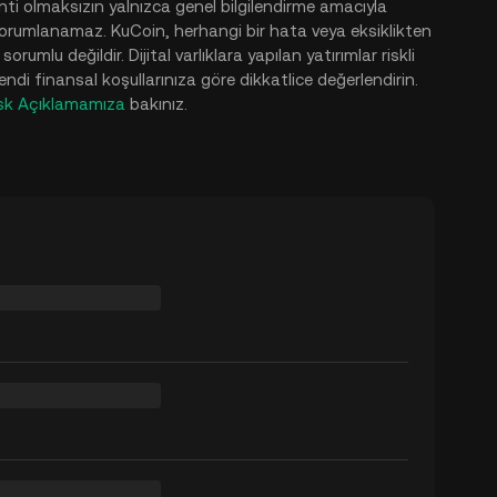
nti olmaksızın yalnızca genel bilgilendirme amacıyla
 yorumlanamaz. KuCoin, herhangi bir hata veya eksiklikten
mlu değildir. Dijital varlıklara yapılan yatırımlar riskli
ı kendi finansal koşullarınıza göre dikkatlice değerlendirin.
sk Açıklamamıza
bakınız.