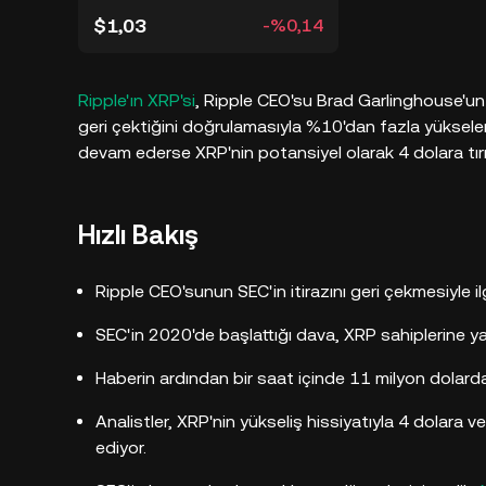
$1,03
-%0,14
Ripple'ın XRP'si
, Ripple CEO'su Brad Garlinghouse'un 
geri çektiğini doğrulamasıyla %10'dan fazla yükselere
devam ederse XRP'nin potansiyel olarak 4 dolara tı
Hızlı Bakış
Ripple CEO'sunun SEC'in itirazını geri çekmesiyle i
SEC'in 2020'de başlattığı dava, XRP sahiplerine yak
Haberin ardından bir saat içinde 11 milyon dolarda
Analistler, XRP'nin yükseliş hissiyatıyla 4 dolara 
ediyor.