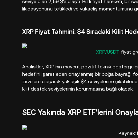
seviye olan 2,59 $'a ulaştı. Hızlı fiyat hareketi, bir
likidasyonunu tetikledi ve yükseliş momentumunu gü
XRP Fiyat Tahmini: $4 Sıradaki Kilit He
XRP/USDT
fiyat gr
Analistler, XRP'nin mevcut pozitif teknik göstergeler
hedefini işaret eden onaylanmış bir boğa bayrağı fo
zirvelere ulaşarak yaklaşık $4 seviyelerine çıkabile
kilit destek seviyelerinin korunmasına bağlı olacak.
SEC Yakında XRP ETF'lerini Onay
Kaynak: