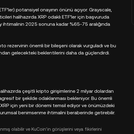
(ETF’ler) potansiyel onayının önünü açıyor. Grayscale,
icileri halihazırda XRP odaklı ETF’ler için başvuruda
y ihtimalinin 2025 sonuna kadar %65-75 aralığında
to rezervinin önemli bir bileşeni olarak vurguladı ve bu
an gelecekteki beklentilerini daha da güçlendirdi.
alihazırda çeşitli kripto girişimlerine 2 milyar dolardan
 agresif bir şekilde odaklanması bekleniyor. Bu önemli
RP için yeni bir dönemi temsil ediyor ve önümüzdeki
urumsal benimsenme ihtimalini beraberinde getirebilir.
mış olabilir ve KuCoin'in görüşlerini veya fikirlerini