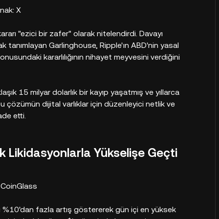
nak: X
arı "ezici bir zafer" olarak nitelendirdi. Davayı
rak tanımlayan Garlinghouse, Ripple'ın ABD'nin yasal
usundaki kararlılığının nihayet meyvesini verdiğini
şık 15 milyar dolarlık bir kayıp yaşatmış ve yıllarca
çözümün dijital varlıklar için düzenleyici netlik ve
de etti.
ık Likidasyonlarla Yükselişe Geçti
 CoinGlass
ı %10'dan fazla artış göstererek gün içi en yüksek