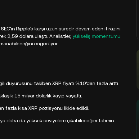
SEC'in Ripple'a karşı uzun süredir devam eden itirazını
k 2,59 dolara ulaştı. Analistler,
yükseliş momentumu
rmanabileceğini öngörüyor.
lgili duyurusunu takiben XRP fiyatı %10'dan fazla arttı.
laşık 15 milyar dolarlık kayıp yaşattı.
n fazla kısa XRP pozisyonu likide edildi.
veya daha da yüksek seviyelere çıkabileceğini tahmin