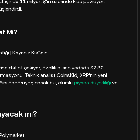
 saat içinde 11 milyon $'ın üzerinde kısa pozisyon
çlendirdi.
def Mi?
afiği | Kaynak: KuCoin
ine dikkat çekiyor, özellikle kısa vadede $2.80
rmasyonu. Teknik analist CoinsKid, XRP'nin yeni
ceğini öngörüyor; ancak bu, olumlu
piyasa duyarlılığı
ve
layacak mı?
 Polymarket