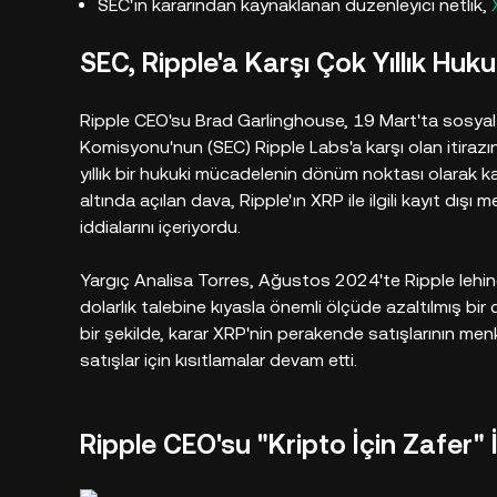
SEC'in kararından kaynaklanan düzenleyici netlik,
SEC, Ripple'a Karşı Çok Yıllık Huk
Ripple CEO'su Brad Garlinghouse, 19 Mart'ta sosya
Komisyonu'nun (SEC) Ripple Labs'a karşı olan itirazın
yıllık bir hukuki mücadelenin dönüm noktası olarak ka
altında açılan dava, Ripple'ın XRP ile ilgili kayıt dışı
iddialarını içeriyordu.
Yargıç Analisa Torres, Ağustos 2024'te Ripple lehine
dolarlık talebine kıyasla önemli ölçüde azaltılmış bir
bir şekilde, karar XRP'nin perakende satışlarının menk
satışlar için kısıtlamalar devam etti.
Ripple CEO'su "Kripto İçin Zafer" İ