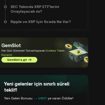
SEC Yakında XRP ETF'lerini
Onaylayacak mı?
Ripple ve XRP İçin Sırada Ne Var?
GemSlot
Her Gün Görevleri Tamamlayarak
Ücretsiz Token
Kazanın
GemSlot'a git
Yeni gelenler için sınırlı süreli
teklif!
Yeni Gelen Bonusu:
-- USDT
ye varan Ödüller!