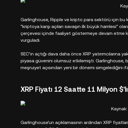
Kay
Garlinghouse, Ripple ve kripto para sektörü için bu kar
"kriptoya karşı açılan savaşın ilk büyük hamlesi" ola
çerçevesi içinde faaliyet göstermeye devam etme kon
vurguladı.
SEC’in açtığı dava daha önce XRP yatırımcılarına yakla
piyasa güvenini olumsuz etkilemişti. Garlinghouse, bu 
meşruiyet açısından yeni bir dönemi simgelediğini ifa
XRP Fiyatı 12 Saatte 11 Milyon $'l
Kaynak:
Garlinghouse'un açıklamasının ardından XRP fiyatlar