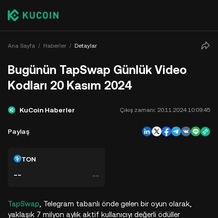
Ana Sayfa
Haberler
Detaylar
Bugünün TapSwap Günlük Video
Kodları 20 Kasım 2024
KuCoin Haberler
Çıkış zamanı:
20.11.2024 10:09:45
Paylaş
TON
--
--
TapSwap
, Telegram tabanlı önde gelen bir oyun olarak,
yaklaşık 7 milyon aylık aktif kullanıcıyı değerli ödüller