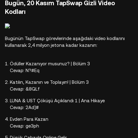
Bugün, 20 Kasım TapSwap Gizli Video
Kodları
Bugünün TapSwap görevlerinde aşağıdaki video kodlarını
kullanarak 2,4 milyon jetona kadar kazanın:
Ödüller Kazanıyor musunuz? | Bölüm 3
Cevap: N?#Eq
Katılın, Kazanın ve Toplayın! | Bölüm 3
Cevap: &8QLf
LUNA & UST Çöküşü Açıklandı 1 | Ana Hikaye
Cevap: 2Ad]#
Evden Para Kazan
Cevap: ge3ph
Düşük Çabayla Online Gelir