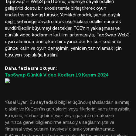
TapSwap’ın Web3 platformu, beceriye dayalı ödülleri
geliştirici dostu bir ekosistemle birleştirerek oyun
endüstrisini dönüştürüyor. Yenilikçi modeli, şansa dayalı
değil, yeteneğe dayalı olarak oyunculara ödüller sunarak
sürdürülebilir büyümeyi destekler. TGE'nin yaklaşması ve
günlük video kodlarının katılımı artırmasıyla, TapSwap Web3
oyun alanında öne çıkan bir oyuncudur. En son kodlar ile
güncel kalın ve oyun deneyimini yeniden tanımlamak için
büyüyen topluluğa katılın!
Daha fazlasını okuyun:
TapSwap Günlük Video Kodları 19 Kasım 2024
Yasal Uyarı: Bu sayfadaki bilgiler üçüncü şahıslardan alınmış
olabilir ve KuCoin'in görüşlerini veya fikirlerini yansıtmayabilir.
Bu içerik, herhangi bir beyan veya garanti olmaksızın
yalnızca genel bilgilendirme amacıyla sağlanmıştır ve
finansal veya yatırım tavsiyesi olarak yorumlanamaz.
KuCoin, herhangi bir hata veya eksiklikten veya bu bilgilerin