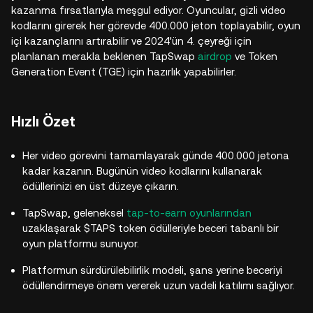
kazanma fırsatlarıyla meşgul ediyor. Oyuncular, gizli video
kodlarını girerek her görevde 400.000 jeton toplayabilir, oyun
içi kazançlarını artırabilir ve 2024'ün 4. çeyreği için
planlanan merakla beklenen TapSwap
airdrop
ve Token
Generation Event (TGE) için hazırlık yapabilirler.
Hızlı Özet
Her video görevini tamamlayarak günde 400.000 jetona
kadar kazanın. Bugünün video kodlarını kullanarak
ödüllerinizi en üst düzeye çıkarın.
TapSwap, geleneksel
tap-to-earn oyunlarından
uzaklaşarak $TAPS token ödülleriyle beceri tabanlı bir
oyun platformu sunuyor.
Platformun sürdürülebilirlik modeli, şans yerine beceriyi
ödüllendirmeye önem vererek uzun vadeli katılımı sağlıyor.