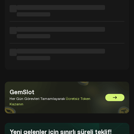
GemSlot
Her Gün Görevleri Tamamlayarak
Ücretsiz Token
GemSlot'a 
Kazanın
Yeni gelenler için sınırlı süreli teklif!