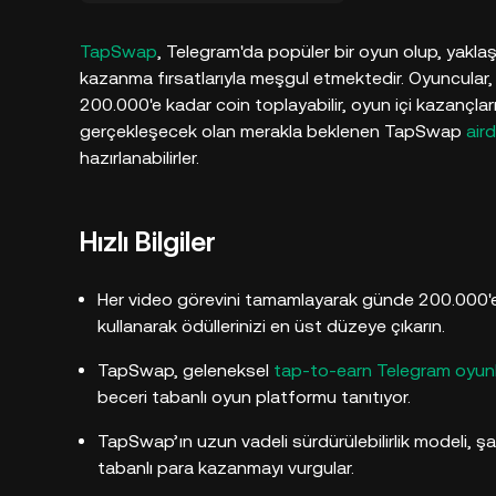
TapSwap
, Telegram'da popüler bir oyun olup, yaklaşı
kazanma fırsatlarıyla meşgul etmektedir. Oyuncular, 
200.000'e kadar coin toplayabilir, oyun içi kazançların
gerçekleşecek olan merakla beklenen TapSwap
air
hazırlanabilirler.
Hızlı Bilgiler
Her video görevini tamamlayarak günde 200.000'e
kullanarak ödüllerinizi en üst düzeye çıkarın.
TapSwap, geleneksel
tap-to-earn Telegram oyun
beceri tabanlı oyun platformu tanıtıyor.
TapSwap’ın uzun vadeli sürdürülebilirlik modeli, ş
tabanlı para kazanmayı vurgular.