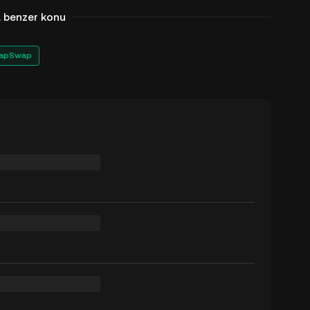
a benzer konu
apSwap