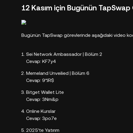
12 Kasım için Bugünün TapSwap G
Bugünün TapSwap görevlerinde aşağıdaki video kodları
Sei Network Ambassador | Bölüm 2
Cevap: KF7y4
Memeland Unveilied | Bölüm 6
Cevap: 9*JR$
Bitget Wallet Lite
Cevap: 3Nm&p
Online Kurslar
Cevap: 3po7e
2025'te Yatırım