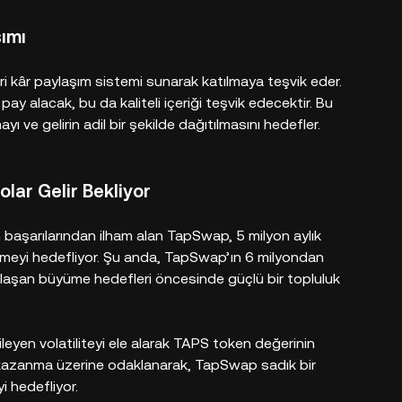
şımı
eri kâr paylaşım sistemi sunarak katılmaya teşvik eder.
n pay alacak, bu da kaliteli içeriği teşvik edecektir. Bu
ayı ve gelirin adil bir şekilde dağıtılmasını hedefler.
ar Gelir Bekliyor
un başarılarından ilham alan TapSwap, 5 milyon aylık
etmeyi hedefliyor. Şu anda, TapSwap’ın 6 milyondan
laşan büyüme hedefleri öncesinde güçlü bir topluluk
ileyen volatiliteyi ele alarak TAPS token değerinin
ra kazanma üzerine odaklanarak, TapSwap sadık bir
i hedefliyor.