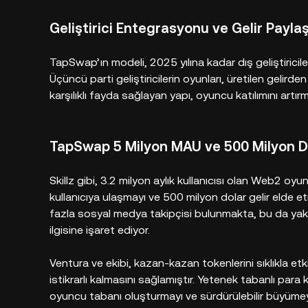
Geliştirici Entegrasyonu ve Gelir Payla
TapSwap’ın modeli, 2025 yılına kadar dış geliştiricil
Üçüncü parti geliştiricilerin oyunları, üretilen gelirde
karşılıklı fayda sağlayan yapı, oyuncu katılımını artırm
TapSwap 5 Milyon MAU ve 500 Milyon Dol
Skillz gibi, 3.2 milyon aylık kullanıcısı olan Web2 oy
kullanıcıya ulaşmayı ve 500 milyon dolar gelir elde 
fazla sosyal medya takipçisi bulunmakta, bu da yak
ilgisine işaret ediyor.
Ventura ve ekibi, kazan-kazan tokenlerini sıklıkla etk
istikrarlı kalmasını sağlamıştır. Yetenek tabanlı pa
oyuncu tabanı oluşturmayı ve sürdürülebilir büyümey