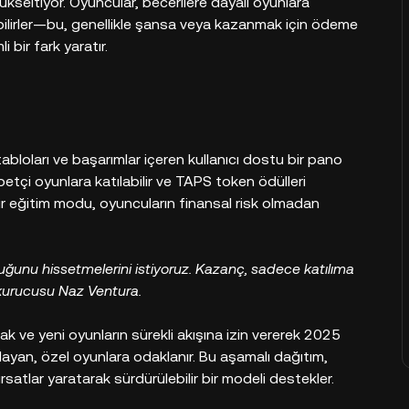
ükseltiyor. Oyuncular, becerilere dayalı oyunlara
bilirler—bu, genellikle şansa veya kazanmak için ödeme
bir fark yaratır.
abloları ve başarımlar içeren kullanıcı dostu bir pano
abetçi oyunlara katılabilir ve TAPS token ödülleri
 bir eğitim modu, oyuncuların finansal risk olmadan
duğunu hissetmelerini istiyoruz. Kazanç, sadece katılıma
n kurucusu Naz Ventura.
ak ve yeni oyunların sürekli akışına izin vererek 2025
anlayan, özel oyunlara odaklanır. Bu aşamalı dağıtım,
rsatlar yaratarak sürdürülebilir bir modeli destekler.