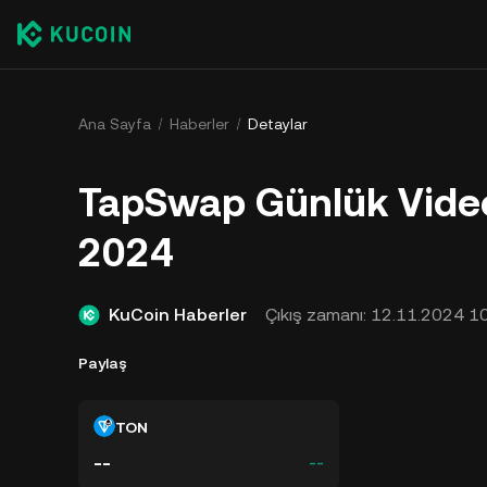
Ana Sayfa
Haberler
Detaylar
TapSwap Günlük Video
2024
KuCoin Haberler
Çıkış zamanı:
12.11.2024 10
Paylaş
TON
--
--