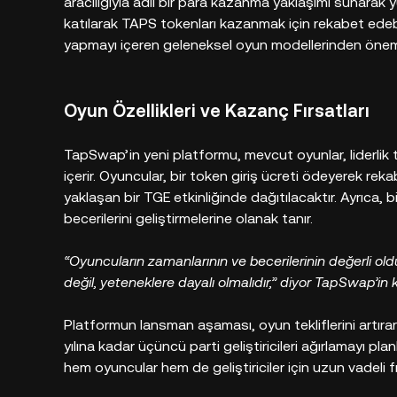
aracılığıyla adil bir para kazanma yaklaşımı sunarak y
katılarak TAPS tokenları kazanmak için rekabet ede
yapmayı içeren geleneksel oyun modellerinden önemli 
Oyun Özellikleri ve Kazanç Fırsatları
TapSwap’in yeni platformu, mevcut oyunlar, liderlik t
içerir. Oyuncular, bir token giriş ücreti ödeyerek rek
yaklaşan bir TGE etkinliğinde dağıtılacaktır. Ayrıca,
becerilerini geliştirmelerine olanak tanır.
“Oyuncuların zamanlarının ve becerilerinin değerli ol
değil, yeteneklere dayalı olmalıdır,” diyor TapSwap’i
Platformun lansman aşaması, oyun tekliflerini artırar
yılına kadar üçüncü parti geliştiricileri ağırlamayı pl
hem oyuncular hem de geliştiriciler için uzun vadeli fı