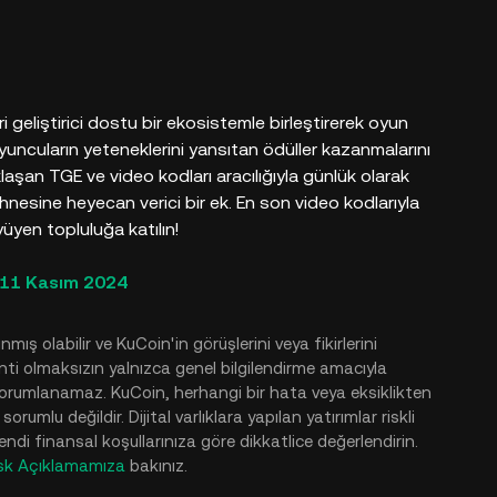
geliştirici dostu bir ekosistemle birleştirerek oyun
 oyuncuların yeteneklerini yansıtan ödüller kazanmalarını
laşan TGE ve video kodları aracılığıyla günlük olarak
nesine heyecan verici bir ek. En son video kodlarıyla
üyen topluluğa katılın!
 11 Kasım 2024
mış olabilir ve KuCoin'in görüşlerini veya fikirlerini
nti olmaksızın yalnızca genel bilgilendirme amacıyla
 yorumlanamaz. KuCoin, herhangi bir hata veya eksiklikten
mlu değildir. Dijital varlıklara yapılan yatırımlar riskli
ı kendi finansal koşullarınıza göre dikkatlice değerlendirin.
sk Açıklamamıza
bakınız.