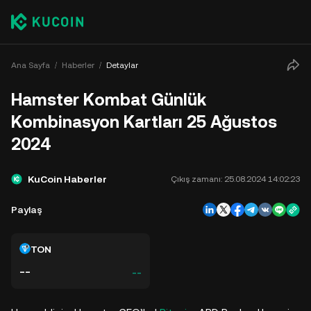
Ana Sayfa
Haberler
Detaylar
Hamster Kombat Günlük
Kombinasyon Kartları 25 Ağustos
2024
KuCoin Haberler
Çıkış zamanı:
25.08.2024 14:02:23
Paylaş
TON
--
--