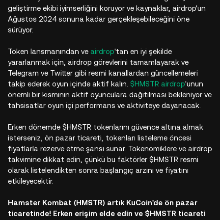
geliştirme ekibi iyimserliğini koruyor ve kaynaklar, airdrop'un
Ağustos 2024 sonuna kadar gerçekleşebileceğini öne
sürüyor.
Token lansmanından ve
airdrop
'tan en iyi şekilde
yararlanmak için, airdrop görevlerini tamamlayarak ve
Telegram ve Twitter gibi resmi kanallardan güncellemeleri
takip ederek oyun içinde aktif kalın.
$HMSTR airdrop
'unun
önemli bir kısmının aktif oyunculara dağıtılması bekleniyor ve
tahsisatlar oyun içi performans ve aktiviteye dayanacak.
Erken dönemde $HMSTR tokenlarını güvence altına almak
isterseniz, ön pazar ticareti, tokenları listeleme öncesi
fiyatlarla rezerve etme şansı sunar. Tokenomiklere ve airdrop
takvimine dikkat edin, çünkü bu faktörler $HMSTR resmi
olarak listelendikten sonra başlangıç arzını ve fiyatını
etkileyecektir.
Hamster Kombat (HMSTR) artık KuCoin'de ön pazar
ticaretinde! Erken erişim elde edin ve $HMSTR ticareti