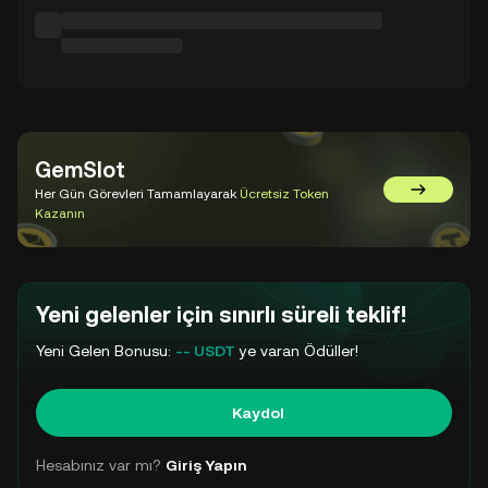
GemSlot
Her Gün Görevleri Tamamlayarak
Ücretsiz Token
GemSlot'a 
Kazanın
Yeni gelenler için sınırlı süreli teklif!
Yeni Gelen Bonusu:
-- USDT
ye varan Ödüller!
Kaydol
Hesabınız var mı?
Giriş Yapın