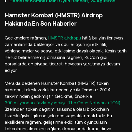
Hamster Kombat Mini Oyun Rehberi, 24 Ağustos
Hamster Kombat (HMSTR) Airdrop
Hakkında En Son Haberler
Gecikmelere rağmen,
HMSTR airdropu
hâlâ bu yılın ilerleyen
zamanlarında bekleniyor ve ödüller oyun içi etkinlik,
yönlendirmeler ve sosyal etkileşime dayalı olacak. Kesin tarih
henüz belirlenmemiş olmasına rağmen, KuCoin gibi
borsalarda ön piyasa ticareti heyecan yaratmaya devam
ediyor.
Merakla beklenen Hamster Kombat (HMSTR) token
airdropu, teknik zorluklar nedeniyle ilk Temmuz 2024
takviminden gecikmiştir. Gecikme, öncelikle
300 milyondan fazla oyuncuya
The Open Network (TON)
üzerinden token dağıtımı sırasında olası blockchain
tıkanıklığıyla ilgili endişelerden kaynaklanmaktadır. Bu
aksiliklere rağmen, geliştirme ekibi tüm oyuncuların
tokenlarını almasını sağlama konusunda kararlıdır ve