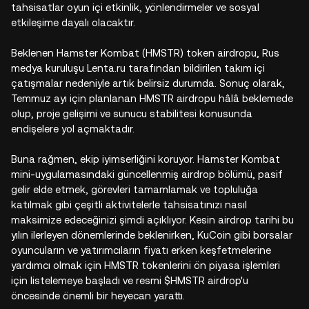
tahsisatlar oyun içi etkinlik, yönlendirmeler ve sosyal
etkileşime dayalı olacaktır.
Beklenen Hamster Kombat (HMSTR) token airdropu, Rus
medya kuruluşu Lenta.ru tarafından bildirilen takım içi
çatışmalar nedeniyle artık belirsiz durumda. Sonuç olarak,
Temmuz ayı için planlanan HMSTR airdropu hâlâ beklemede
olup, proje gelişimi ve sunucu stabilitesi konusunda
endişelere yol açmaktadır.
Buna rağmen, ekip iyimserliğini koruyor. Hamster Kombat
mini-uygulamasındaki güncellenmiş airdrop bölümü, pasif
gelir elde etmek, görevleri tamamlamak ve topluluğa
katılmak gibi çeşitli aktivitelerle tahsisatınızı nasıl
maksimize edeceğinizi şimdi açıklıyor. Kesin airdrop tarihi bu
yılın ilerleyen dönemlerinde beklenirken, KuCoin gibi borsalar
oyuncuların ve yatırımcıların fiyatı erken keşfetmelerine
yardımcı olmak için HMSTR tokenlerini ön piyasa işlemleri
için listelemeye başladı ve resmi $HMSTR airdrop'u
öncesinde önemli bir heyecan yarattı.