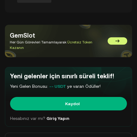
GemSlot
Her Gün Görevleri Tamamlayarak
Ücretsiz Token
GemSlot'a 
Kazanın
Yeni gelenler için sınırlı süreli teklif!
Yeni Gelen Bonusu:
-- USDT
ye varan Ödüller!
Kaydol
Hesabınız var mı?
Giriş Yapın