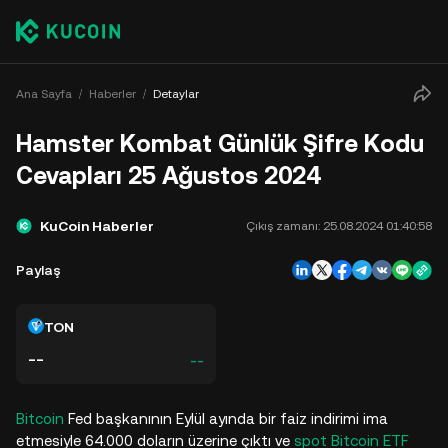
Ana Sayfa
Haberler
Detaylar
Hamster Kombat Günlük Şifre Kodu
Cevapları 25 Ağustos 2024
KuCoin Haberler
Çıkış zamanı:
25.08.2024 01:40:58
Paylaş
TON
--
--
Bitcoin
Fed başkanının Eylül ayında bir faiz indirimi ima
etmesiyle 64.000 doların üzerine çıktı ve
spot Bitcoin ETF