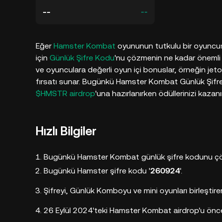
--
--
Eğer
Hamster Kombat
oyununun tutkulu bir oyuncusu
için
Günlük Şifre Kodu
'nu çözmenin ne kadar önemli o
ve oyunculara değerli oyun içi bonuslar, örneğin jeto
fırsatı sunar. Bugünkü Hamster Kombat Günlük Şifr
$HMSTR airdrop
'una hazırlanırken ödüllerinizi kazanı
Hızlı Bilgiler
Bugünkü Hamster Kombat günlük şifre kodunu çöz 
Bugünkü Hamster şifre kodu '
260924
'.
Şifreyi, Günlük Komboyu ve mini oyunları birleştir
26 Eylül 2024'teki Hamster Kombat airdrop'u önce