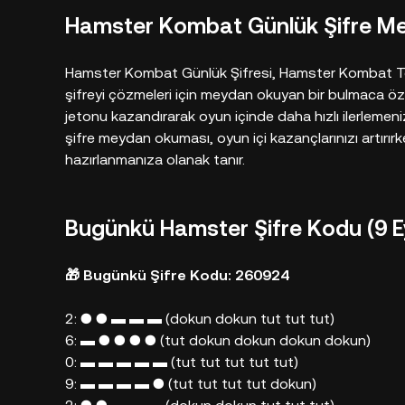
Hamster Kombat Günlük Şifre M
Hamster Kombat Günlük Şifresi, Hamster Kombat Te
şifreyi çözmeleri için meydan okuyan bir bulmaca öze
jetonu kazandırarak oyun içinde daha hızlı ilerleme
şifre meydan okuması, oyun içi kazançlarınızı artı
hazırlanmanıza olanak tanır.
Bugünkü Hamster Şifre Kodu (9 Ey
🎁 Bugünkü Şifre Kodu: 260924
2: ● ● ▬ ▬ ▬ (dokun dokun tut tut tut)
6: ▬ ● ● ● ● (tut dokun dokun dokun dokun)
0: ▬ ▬ ▬ ▬ ▬ (tut tut tut tut tut)
9: ▬ ▬ ▬ ▬ ● (tut tut tut tut dokun)