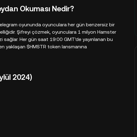
eydan Okuması Nedir?
legram oyununda oyunculara her gün benzersiz bir
lliğidir. Şifreyi çözmek, oyunculara 1 milyon Hamster
nizi sağlar. Her gün saat 19:00 GMT'de yayınlanan bu
rırken yaklaşan $HMSTR token lansmanına
lül 2024)