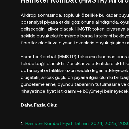
Hamster Kombat (HMSTR) Airdrop
Airdrop sonrasında, topluluk özellikle bu kadar büyük 
potansiyel piyasa etkisi göz önüne alındığında, oyu
gelişeceğini izliyor olacak. HMSTR tokeni piyasaya
şekilde büyük platformlarda borsa listelerini bekleyebi
fırsatlar olabilir ve piyasa tokenlerin büyük girişine 
Hamster Kombat (HMSTR) tokeninin lansman sonrası f
talebe bağlı olacaktır. Zorluklar ve etkinliklere aktif ka
potansiyel ortaklıklar uzun vadeli değeri etkileyecektir.
oluşabilir, ancak güçlü ön piyasa ilgisi olumlu bir b
güncellemelerine, oyuncu tabanının tutulmasına ve d
nihayetinde fiyat istikrarını ve büyümeyi belirleyecekt
Daha Fazla Oku:
Hamster Kombat Fiyat Tahmini 2024, 2025, 203