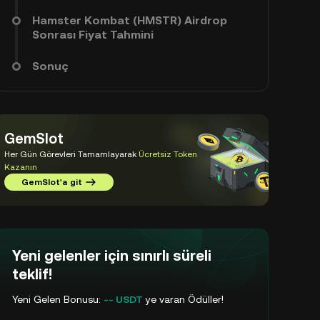
Hamster Kombat (HMSTR) Airdrop
Sonrası Fiyat Tahmini
Sonuç
GemSlot
Her Gün Görevleri Tamamlayarak
Ücretsiz Token
Kazanın
GemSlot'a git
Yeni gelenler için sınırlı süreli
teklif!
Yeni Gelen Bonusu:
-- USDT
ye varan Ödüller!