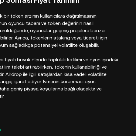
 Sonrası Fiyat Tahmini
bir token arzının kullanıcılara dağıtılmasının
nun oyuncu tabanı ve token değerinin nasıl
 sürüldüğünde, oyuncular geçmiş projelere benzer
lirler. Ayrıca, tokenlerin staking veya ticareti için
uyum sağladıkça potansiyel volatilite oluşabilir.
iyatı büyük ölçüde topluluk katılımı ve oyun içindeki
tılım talebi artırabilirken, tokenin kullanabilirliği ve
 Airdrop ile ilgili satışlardan kısa vadeli volatilite
aşlangıç işaret ediyor. İvmenin korunması oyun
aha geniş piyasa koşullarına bağlı olacaktır ve
ir.
0