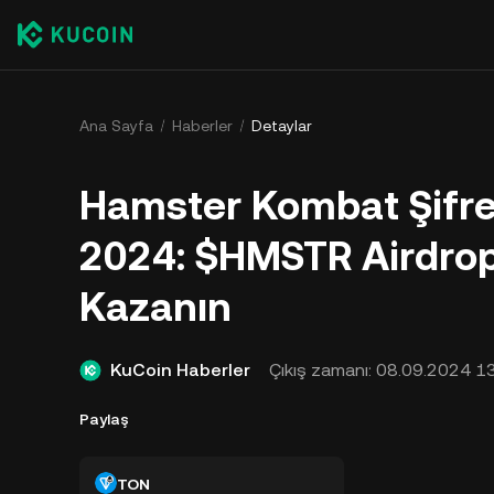
Ana Sayfa
Haberler
Detaylar
Hamster Kombat Şifre
2024: $HMSTR Airdro
Kazanın
KuCoin Haberler
Çıkış zamanı:
08.09.2024 13
Paylaş
TON