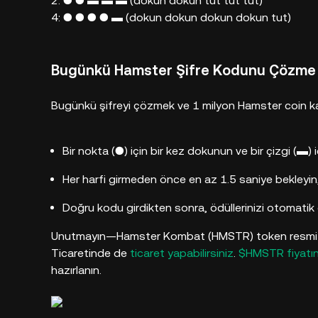
2: ● ● ▬ ▬ ▬ (dokun dokun tut tut tut)
4: ● ● ● ● ▬ (dokun dokun dokun dokun tut)
Bugünkü Hamster Şifre Kodunu Çözme
Bugünkü şifreyi çözmek ve 1 milyon Hamster coin kaz
Bir nokta (●) için bir kez dokunun ve bir çizgi (▬) i
Her harfi girmeden önce en az 1.5 saniye bekleyin
Doğru kodu girdikten sonra, ödüllerinizi otomatik o
Unutmayın—Hamster Kombat (HMSTR) token resmi o
Ticaretinde de
ticaret yapabilirsiniz
.
$HMSTR fiyatı
hazırlanın.