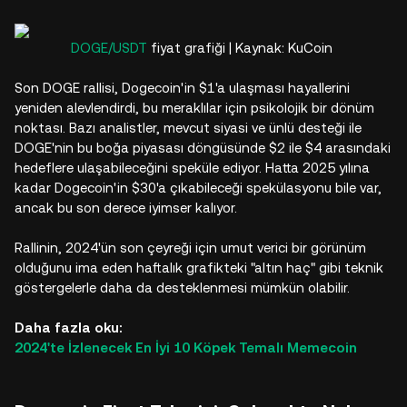
DOGE/USDT
fiyat grafiği | Kaynak: KuCoin
Son DOGE rallisi, Dogecoin'in $1'a ulaşması hayallerini
yeniden alevlendirdi, bu meraklılar için psikolojik bir dönüm
noktası. Bazı analistler, mevcut siyasi ve ünlü desteği ile
DOGE'nin bu boğa piyasası döngüsünde $2 ile $4 arasındaki
hedeflere ulaşabileceğini speküle ediyor. Hatta 2025 yılına
kadar Dogecoin'in $30'a çıkabileceği spekülasyonu bile var,
ancak bu son derece iyimser kalıyor.
Rallinin, 2024'ün son çeyreği için umut verici bir görünüm
olduğunu ima eden haftalık grafikteki "altın haç" gibi teknik
göstergelerle daha da desteklenmesi mümkün olabilir.
Daha fazla oku:
2024'te İzlenecek En İyi 10 Köpek Temalı Memecoin