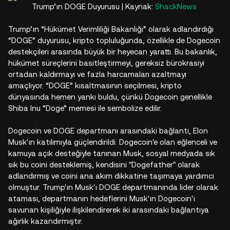
Trump’ın DOGE Duyurusu | Kaynak:
ShackNews
Trump’ın “Hükümet Verimliliği Bakanlığı” olarak adlandırdığı
“DOGE” duyurusu, kripto topluluğunda, özellikle de Dogecoin
destekçileri arasında büyük bir heyecan yarattı. Bu bakanlık,
hükümet süreçlerini basitleştirmeyi, gereksiz bürokrasiyi
ortadan kaldırmayı ve fazla harcamaları azaltmayı
amaçlıyor. “DOGE” kısaltmasının seçilmesi, kripto
dünyasında hemen yankı buldu, çünkü Dogecoin genellikle
Shiba Inu “Doge” memesi ile sembolize edilir.
Dogecoin ve DOGE departmanı arasındaki bağlantı, Elon
Musk'ın katılımıyla güçlendirildi. Dogecoin'e olan eğlenceli ve
kamuya açık desteğiyle tanınan Musk, sosyal medyada sık
sık bu coini desteklemiş, kendisini "Dogefather" olarak
adlandırmış ve coini ana akım dikkatine taşımaya yardımcı
olmuştur. Trump'ın Musk'ı DOGE departmanında lider olarak
ataması, departmanın hedeflerini Musk'ın Dogecoin'i
savunan kişiliğiyle ilişkilendirerek iki arasındaki bağlantıya
ağırlık kazandırmıştır.