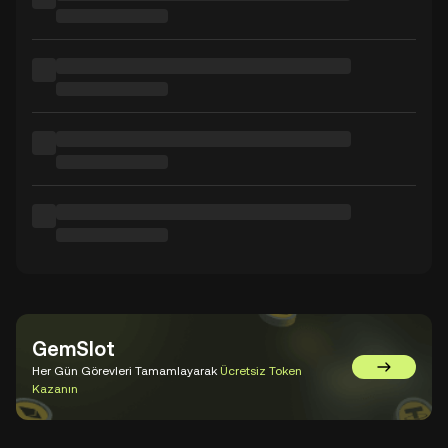
GemSlot
Her Gün Görevleri Tamamlayarak
Ücretsiz Token
GemSlot'a 
Kazanın