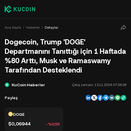
Ana Sayfa
Haberler
Detaylar
Dogecoin, Trump 'DOGE'
Departmanını Tanıttığı için 1 Haftada
%80 Arttı, Musk ve Ramaswamy
Tarafından Desteklendi
KuCoin Haberler
Çıkış zamanı:
13.11.2024 07:26:28
Paylaş
DOGE
$0,06944
-%0,55