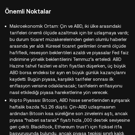
Önemli Noktalar
Makroekonomik Ortam: Çin ve ABD, iki ülke arasındaki
tarifeleri önemli ölçüde azaltmak için bir uzlaşmaya vardı;
bu durum ticaret müzakerelerinden gelen olumlu haberler
arasında yer aldı. Küresel ticaret gerilimleri önemli ölçüde
hafifledi, resesyon beklentileri azaldı ve piyasalar Fed faiz
indirimine yönelik beklentilerini Temmuz’a erteledi. ABD
Hazine tahvil faizleri ve altın fiyatları düşerken, üç büyük
ABD borsa endeksi bir ayın en büyük günlük kazançlarını
kaydetti. Bugün piyasa, karşılıklı tarifeler sonrası ilk
enflasyon verisine odaklanacak; tarifelerin enflasyonu
nasıl etkilediği piyasa hareketlerine yön verecek.
Kripto Piyasası: Bitcoin, ABD hisse senetlerinden ayrışarak
haftalık bazda %1.26 düştü. Çin-ABD uzlaşmasının
ardından Bitcoin kısa süreliğine son zirvelerini aştı, ancak
piyasa “haberi satarak” fiyatı hızla ,000 destek seviyesine
geri çekti. BlackRock, Ethereum trust’ı için fiziksel itfa
başvurusunda bulundu, ancak piyasa tepkisi sınırlı kaldı.