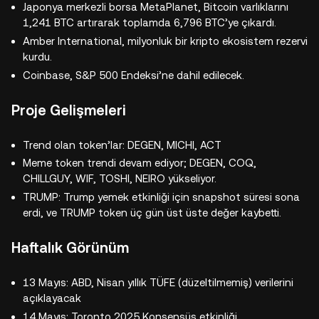
Japonya merkezli borsa MetaPlanet, Bitcoin varlıklarını
1,241 BTC artırarak toplamda 6,796 BTC’ye çıkardı.
Amber International, milyonluk bir kripto ekosistem rezervi
kurdu.
Coinbase, S&P 500 Endeksi’ne dahil edilecek.
Proje Gelişmeleri
Trend olan token’lar: DEGEN, MICHI, ACT
Meme token trendi devam ediyor; DEGEN, COQ,
CHILLGUY, WIF, TOSHI, NEIRO yükseliyor.
TRUMP: Trump yemek etkinliği için snapshot süresi sona
erdi, ve TRUMP token üç gün üst üste değer kaybetti.
Haftalık Görünüm
13 Mayıs: ABD, Nisan yıllık TÜFE (düzeltilmemiş) verilerini
açıklayacak
14 Mayıs: Toronto 2025 Konsensüs etkinliği