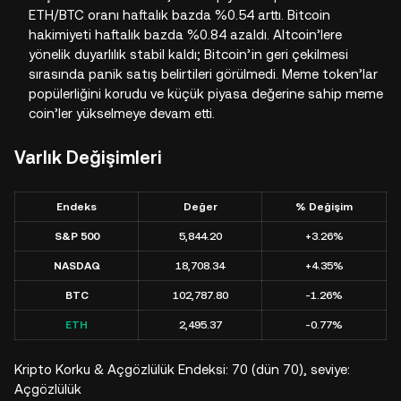
ETH/BTC oranı haftalık bazda %0.54 arttı. Bitcoin
hakimiyeti haftalık bazda %0.84 azaldı. Altcoin’lere
yönelik duyarlılık stabil kaldı; Bitcoin’in geri çekilmesi
sırasında panik satış belirtileri görülmedi. Meme token’lar
popülerliğini korudu ve küçük piyasa değerine sahip meme
coin’ler yükselmeye devam etti.
Varlık Değişimleri
Endeks
Değer
% Değişim
S&P 500
5,844.20
+3.26%
NASDAQ
18,708.34
+4.35%
BTC
102,787.80
-1.26%
ETH
2,495.37
-0.77%
Kripto Korku & Açgözlülük Endeksi: 70 (dün 70), seviye:
Açgözlülük