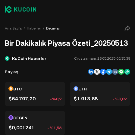
Ana Sayfa
Haberler
Detaylar
Bir Dakikalık Piyasa Özeti_20250513
KuCoin Haberler
Çıkış zamanı:
13.05.2025 02:35:39
Paylaş
BTC
ETH
$64.797,20
$1.913,68
-%0,2
-%0,02
DEGEN
$0,001241
-%1,58