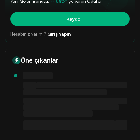
Yeni Gelen Bonusu:
-- USDT
ye varan Ödüller!
Kaydol
Hesabınız var mı?
Giriş Yapın
Öne çıkanlar