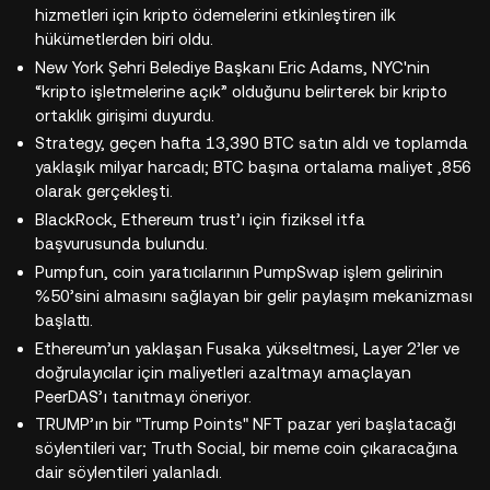
hizmetleri için kripto ödemelerini etkinleştiren ilk
hükümetlerden biri oldu.
New York Şehri Belediye Başkanı Eric Adams, NYC'nin
“kripto işletmelerine açık” olduğunu belirterek bir kripto
ortaklık girişimi duyurdu.
Strategy, geçen hafta 13,390 BTC satın aldı ve toplamda
yaklaşık milyar harcadı; BTC başına ortalama maliyet ,856
olarak gerçekleşti.
BlackRock, Ethereum trust’ı için fiziksel itfa
başvurusunda bulundu.
Pumpfun, coin yaratıcılarının PumpSwap işlem gelirinin
%50’sini almasını sağlayan bir gelir paylaşım mekanizması
başlattı.
Ethereum’un yaklaşan Fusaka yükseltmesi, Layer 2’ler ve
doğrulayıcılar için maliyetleri azaltmayı amaçlayan
PeerDAS’ı tanıtmayı öneriyor.
TRUMP’ın bir "Trump Points" NFT pazar yeri başlatacağı
söylentileri var; Truth Social, bir meme coin çıkaracağına
dair söylentileri yalanladı.