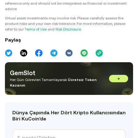
reference only and should not be interpreted as financial or investment
advice.
Virtual asset investments may involve risk. Please carefully assess the
product risks and your own risk tolerance. For more information, please
refer to our
Terms of Use
and
Risk Disclosure
.
Paylaş
GemSlot
→
Her Gün Görevleri Tamamlayarak
Ücretsiz Token
Kazanın
Dünya Çapında Her Dört Kripto Kullancısından
Biri KuCoin'de