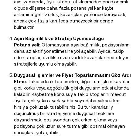
aynı zamanda, fiyat stopu tetiklenmeden önce önemli
ölçüde düşerse daha fazla potansiyel kar kaybı
anlamına gelir. Zorluk, kazançları yeterince koruyacak,
ancak çok fazla karı feda etmeyecek bir denge
bulmaktır.
Aşırı Bağımlılık ve Strateji Uyumsuzluğu
Potansiyeli:
Otomasyona aşırı bağımlılık, pozisyonların
daha az aktif yönetilmesine yol açabilir. Ayrıca, takip
eden stoplar, özellikle uzun vadeli kazançlar hedefleyen
stratejilerle uyumlu olmayabilir.
Duygusal İşlemler ve Fiyat Toparlanmasını Göz Ardı
Etme:
Takip eden stop emirleri, diğer tüm işlem kararları
gibi, korku veya açgözlülük gibi duyguların etkisi altında
kalabilir. Kaybetme korkusuyla takip stoplarını mevcut
fiyata çok yakın ayarlayabilir veya daha yüksek kar
hırsıyla çok uzak tutabilirsiniz. Bu tür kararları iyi
düşünülmüş bir strateji yerine duygusal tepkilere
dayandırmak, pozisyondan çok erken çıkma veya
pozisyonu çok uzun süre tutma gibi optimal olmayan
sonuçlara yol açabilir.