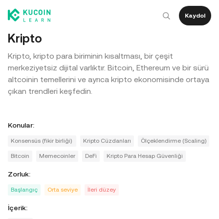
Kaydol
Kripto
Kripto, kripto para biriminin kısaltması, bir çeşit
merkeziyetsiz dijital varlıktır. Bitcoin, Ethereum ve bir sürü
altcoinin temellerini ve ayrıca kripto ekonomisinde ortaya
çıkan trendleri keşfedin.
Konular
:
Konsensüs (fikir birliği)
Kripto Cüzdanları
Ölçeklendirme (Scaling)
Bitcoin
Memecoinler
DeFi
Kripto Para Hesap Güvenliği
Zorluk
:
Başlangıç
Orta seviye
İleri düzey
İçerik
: