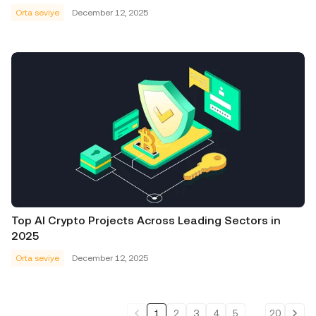
Orta seviye
December 12, 2025
Top AI Crypto Projects Across Leading Sectors in
2025
Orta seviye
December 12, 2025
1
2
3
4
5
...
20