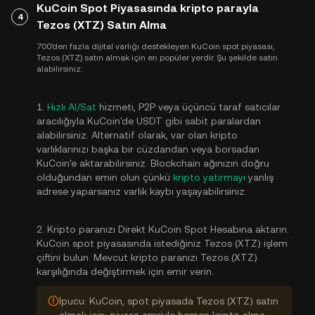
KuCoin Spot Piyasasında kripto parayla
4
Tezos (XTZ) Satın Alma
700'den fazla dijital varlığı destekleyen KuCoin spot piyasası,
Tezos (XTZ) satın almak için en popüler yerdir. Şu şekilde satın
alabilirsiniz:
1.
Hızlı Al/Sat
hizmeti, P2P veya üçüncü taraf satıcılar
aracılığıyla KuCoin'de USDT gibi sabit paralardan
alabilirsiniz. Alternatif olarak, var olan kripto
varlıklarınızı başka bir cüzdandan veya borsadan
KuCoin'e aktarabilirsiniz. Blockchain ağınızın doğru
olduğundan emin olun çünkü
kripto yatırmayı
yanlış
adrese yaparsanız varlık kaybı yaşayabilirsiniz.
2. Kripto paranızı Direkt KuCoin Spot Hesabına aktarın.
KuCoin spot piyasasında istediğiniz Tezos (XTZ) işlem
çiftini bulun. Mevcut kripto paranızı Tezos (XTZ)
karşılığında değiştirmek için emir verin.
İpucu: KuCoin, spot piyasada Tezos (XTZ) satın
almak için; piyasa emriyle hemen kripto alma,