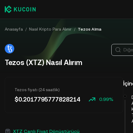
Anasayfa
/
Nasıl Kripto Para Alınır
/
Tezos Alma
Diğe
Tezos (XTZ) Nasıl Alırım
İçi
Tezos fiyatı (24 saatlik)
$
0.2017795777828214
0.99%
XTZ Canlı Fiyat Dönüştürücü