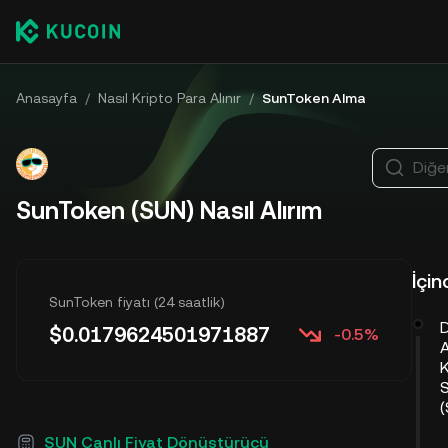
Anasayfa
/
Nasıl Kripto Para Alınır
/
SunToken Alma
Diğer
SunToken (SUN) Nasıl Alırım
İçin
SunToken fiyatı (24 saatlik)
D
$
0.0179624501971887
-0.5%
(
SUN Canlı Fiyat Dönüştürücü