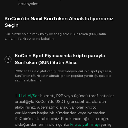
açıklayalım.
KuCoin'de Nasıl SunToken Almak İstiyorsanız
Seçin
KuCoin'de coin almak kolay ve sezgiseldir. SunToken (SUN) satın
almanın farklı yollarına bakalım.
KuCoin Spot Piyasasında kripto parayla
1
SunToken (SUN) Satın Alma
700'den fazla dijital varlığı destekleyen KuCoin spot piyasası,
SunToken (SUN) satın almak için en popüler yerdir. Şu şekilde
satın alabilirsiniz:
1.
Hızlı Al/Sat
hizmeti, P2P veya üçüncü taraf satıcılar
aracılığıyla KuCoin'de USDT gibi sabit paralardan
alabilirsiniz. Alternatif olarak, var olan kripto
varlıklarınızı başka bir cüzdandan veya borsadan
KuCoin'e aktarabilirsiniz. Blockchain ağınızın doğru
olduğundan emin olun çünkü
kripto yatırmayı
yanlış