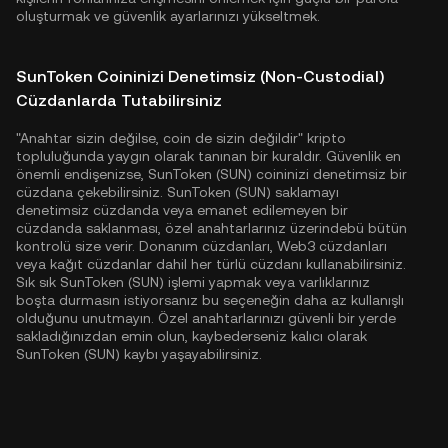
oluşturmak ve güvenlik ayarlarınızı yükseltmek.
SunToken Coininizi Denetimsiz (Non-Custodial)
Cüzdanlarda Tutabilirsiniz
"Anahtar sizin değilse, coin de sizin değildir" kripto
topluluğunda yaygın olarak tanınan bir kuraldır. Güvenlik en
önemli endişenizse, SunToken (SUN) coininizi denetimsiz bir
cüzdana çekebilirsiniz. SunToken (SUN) saklamayı
denetimsiz cüzdanda veya emanet edilemeyen bir
cüzdanda saklanması, özel anahtarlarınız üzerindebü bütün
kontrolü size verir. Donanım cüzdanları, Web3 cüzdanları
veya kağıt cüzdanlar dahil her türlü cüzdanı kullanabilirsiniz.
Sık sık SunToken (SUN) işlemi yapmak veya varlıklarınız
boşta durmasın istiyorsanız bu seçeneğin daha az kullanışlı
olduğunu unutmayın. Özel anahtarlarınızı güvenli bir yerde
sakladığınızdan emin olun, kaybederseniz kalıcı olarak
SunToken (SUN) kaybı yaşayabilirsiniz.