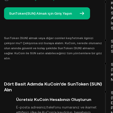
N
SunToken(SUN) Almak için Giriş Yapın
İ
S
SunToken (SUN) almak veya diğer coinleri keşfetmek ilginizi
çekiyor mu? Çekiyorsa sizi buraya alalım. KuCoin, nerede olursanız
olun anında güvenli ve kolay şekilde SunToken (SUN) almanızı
sağlar. KuCoin ile SUN satın alabileceğiniz tüm yöntemlere bir göz
atın.
(
N
Dört Basit Adımda KuCoin'de SunToken (SUN)
Alın
Ücretsiz KuCoin Hesabınızı Oluşturun
E-posta adresiniz/telefonu numaranız ve ikamet
P
ettiğiniz ülke ile KuCoin'e kaydolun, hesabınızı