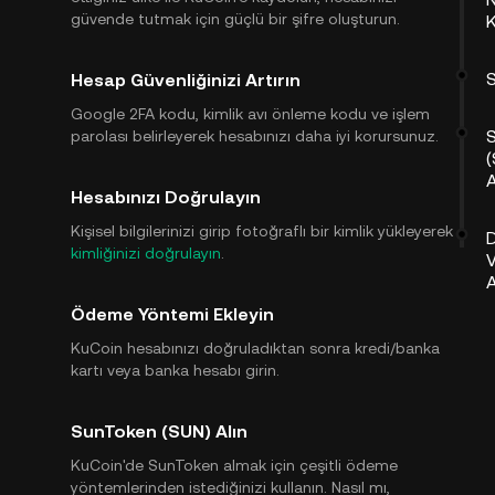
güvende tutmak için güçlü bir şifre oluşturun.
Hesap Güvenliğinizi Artırın
Google 2FA kodu, kimlik avı önleme kodu ve işlem
parolası belirleyerek hesabınızı daha iyi korursunuz.
(
A
Hesabınızı Doğrulayın
Kişisel bilgilerinizi girip fotoğraflı bir kimlik yükleyerek
D
kimliğinizi doğrulayın
.
V
A
Ödeme Yöntemi Ekleyin
KuCoin hesabınızı doğruladıktan sonra kredi/banka
kartı veya banka hesabı girin.
SunToken (SUN) Alın
KuCoin'de SunToken almak için çeşitli ödeme
yöntemlerinden istediğinizi kullanın. Nasıl mı,