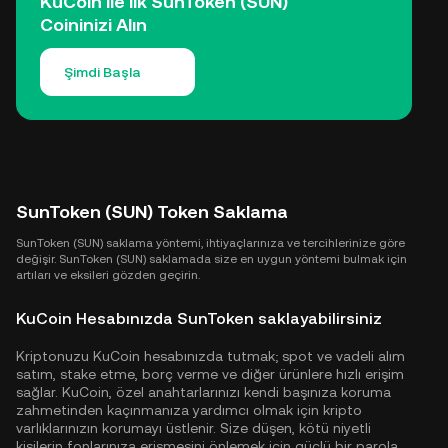
KuCoin ile İlk SunToken (SUN)
Coininizi Alın
Şimdi Başla
SunToken (SUN) Token Saklama
SunToken (SUN) saklama yöntemi, ihtiyaçlarınıza ve tercihlerinize göre
değişir. SunToken (SUN) saklamada size en uygun yöntemi bulmak için
artıları ve eksileri gözden geçirin.
KuCoin Hesabınızda SunToken saklayabilirsiniz
Kriptonuzu KuCoin hesabınızda tutmak; spot ve vadeli alım
satım, stake etme, borç verme ve diğer ürünlere hızlı erişim
sağlar. KuCoin, özel anahtarlarınızı kendi başınıza koruma
zahmetinden kaçınmanıza yardımcı olmak için kripto
varlıklarınızın korumayı üstlenir. Size düşen, kötü niyetli
kişilerin fonlarınıza erişmesini önlemek için güçlü bir parola