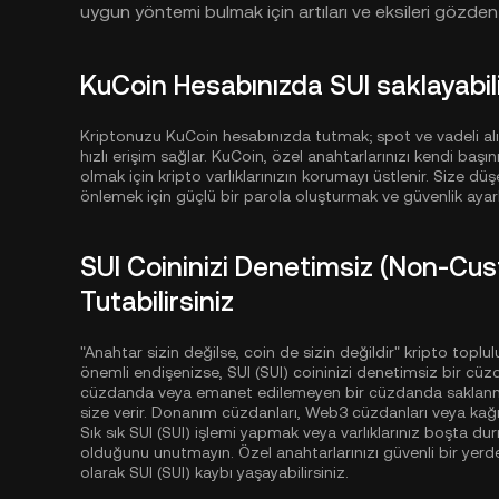
uygun yöntemi bulmak için artıları ve eksileri gözden 
KuCoin Hesabınızda SUI saklayabili
Kriptonuzu KuCoin hesabınızda tutmak; spot ve vadeli al
hızlı erişim sağlar. KuCoin, özel anahtarlarınızı kendi b
olmak için kripto varlıklarınızın korumayı üstlenir. Size düşe
önlemek için güçlü bir parola oluşturmak ve güvenlik ayarl
SUI Coininizi Denetimsiz (Non-Cus
Tutabilirsiniz
"Anahtar sizin değilse, coin de sizin değildir" kripto toplu
önemli endişenizse, SUI (SUI) coininizi denetimsiz bir cüz
cüzdanda veya emanet edilemeyen bir cüzdanda saklanmas
size verir. Donanım cüzdanları, Web3 cüzdanları veya kağıt 
Sık sık SUI (SUI) işlemi yapmak veya varlıklarınız boşta du
olduğunu unutmayın. Özel anahtarlarınızı güvenli bir yerd
olarak SUI (SUI) kaybı yaşayabilirsiniz.