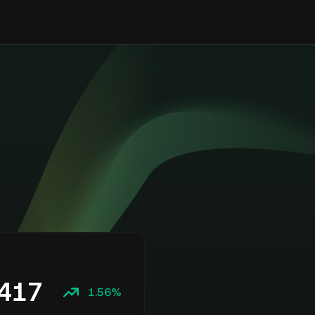
417
1.56%