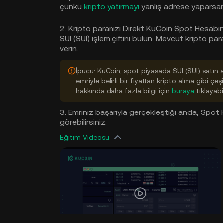
çünkü
kripto yatırmayı
yanlış adrese yaparsanız
2. Kripto paranızı Direkt KuCoin Spot Hesabın
SUI (SUI) işlem çiftini bulun. Mevcut kripto par
verin.
İpucu: KuCoin, spot piyasada SUI (SUI) satın 
emriyle belirli bir fiyattan kripto alma gibi çeşi
hakkında daha fazla bilgi için
buraya
tıklayabil
3. Emriniz başarıyla gerçekleştiği anda, Spot He
görebilirsiniz.
Eğitim Videosu