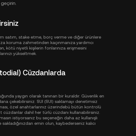
geçirin.
rsiniz
ım satım, stake etme, borç verme ve diğer ürünlere
aşınıza koruma zahmetinden kaçınmanıza yardımcı
n, kötü niyetli kişilerin fonlarınıza erişmesini
arınızı yükseltmek.
todial) Cüzdanlarda
luğunda yaygın olarak tanınan bir kuraldır. Güvenlik en
dana çekebilirsiniz. SUI (SUI) saklamayı denetimsiz
ı, özel anahtarlarınız üzerindebü bütün kontrolü
cüzdanlar dahil her türlü cüzdanı kullanabilirsiniz.
rmasın istiyorsanız bu seçeneğin daha az kullanışlı
e sakladığınızdan emin olun, kaybederseniz kalıcı