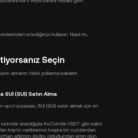
i/banka kartı veya banka hesabı girin.
mlerinden istediğinizi kullanın. Nasıl mı,
tiyorsanız Seçin
atın almanın farklı yollarına bakalım.
a SUI (SUI) Satın Alma
n spot piyasası, SUI (SUI) satın almak için en
atıcılar aracılığıyla KuCoin'de USDT gibi sabit
 olan kripto varlıklarınızı başka bir cüzdandan
ckchain ağınızın doğru olduğundan emin olun