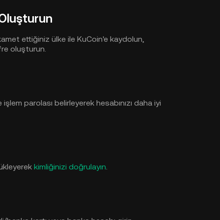
 Oluşturun
met ettiğiniz ülke ile KuCoin'e kaydolun,
fre oluşturun.
işlem parolası belirleyerek hesabınızı daha iyi
 yükleyerek
kimliğinizi doğrulayın
.