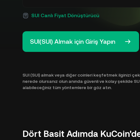
SUI Canlı Fiyat Dönüştürücü
SUI(SUI) Almak için Giriş Yapın
SUI (SUI) almak veya diğer coinleri keşfetmek ilginizi çe
nerede olursanız olun anında güvenli ve kolay şekilde SUI 
alabileceğiniz tüm yöntemlere bir göz atın.
Dört Basit Adımda KuCoin'de 