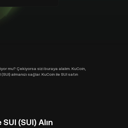
kiyor mu? Çekiyorsa sizi buraya alalım. KuCoin,
(SUI) almanızı sağlar. KuCoin ile SUI satın
SUI (SUI) Alın