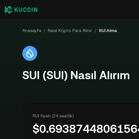
Anasayfa
/
Nasıl Kripto Para Alınır
/
SUI Alma
SUI (SUI) Nasıl Alırım
SUI fiyatı (24 saatlik)
$
0.6938744806156