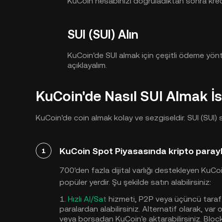
KuCoin hesabınızı doğruladıktan sonra kred
SUI (SUI) Alın
KuCoin'de SUI almak için çeşitli ödeme yönte
açıklayalım.
KuCoin'de Nasıl SUI Almak İs
KuCoin'de coin almak kolay ve sezgiseldir. SUI (SUI) s
KuCoin Spot Piyasasında kripto parayl
1
700'den fazla dijital varlığı destekleyen KuCoi
popüler yerdir. Şu şekilde satın alabilirsiniz:
1.
Hızlı Al/Sat
hizmeti, P2P veya üçüncü taraf s
paralardan alabilirsiniz. Alternatif olarak, var
veya borsadan KuCoin'e aktarabilirsiniz. Blo