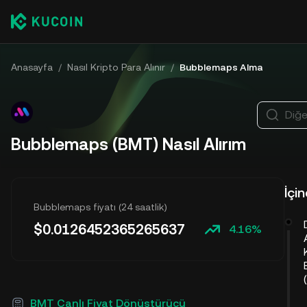
Anasayfa
/
Nasıl Kripto Para Alınır
/
Bubblemaps Alma
Diğe
Bubblemaps (BMT) Nasıl Alırım
İçi
Bubblemaps fiyatı (24 saatlik)
$
0.0126452365265637
4.16%
BMT Canlı Fiyat Dönüştürücü