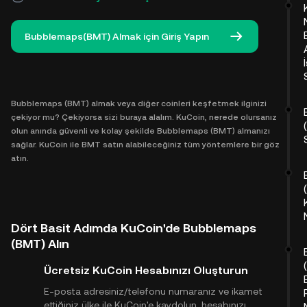
Bubblemaps(BMT) Almak için Giriş Yapın
Bubblemaps (BMT) almak veya diğer coinleri keşfetmek ilginizi
çekiyor mu? Çekiyorsa sizi buraya alalım. KuCoin, nerede olursanız
olun anında güvenli ve kolay şekilde Bubblemaps (BMT) almanızı
sağlar. KuCoin ile BMT satın alabileceğiniz tüm yöntemlere bir göz
atın.
Dört Basit Adımda KuCoin'de Bubblemaps
(BMT) Alın
Ücretsiz KuCoin Hesabınızı Oluşturun
E-posta adresiniz/telefonu numaranız ve ikamet
ettiğiniz ülke ile KuCoin'e kaydolun, hesabınızı