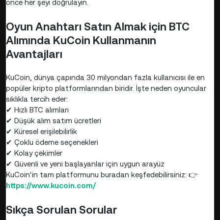
önce her şeyi doğrulayın.
Oyun Anahtarı Satın Almak için BTC
Alımında KuCoin Kullanmanın
Avantajları
KuCoin, dünya çapında 30 milyondan fazla kullanıcısı ile en
popüler kripto platformlarından biridir. İşte neden oyuncular
sıklıkla tercih eder:
✔ Hızlı BTC alımları
✔ Düşük alım satım ücretleri
✔ Küresel erişilebilirlik
✔ Çoklu ödeme seçenekleri
✔ Kolay çekimler
✔ Güvenli ve yeni başlayanlar için uygun arayüz
KuCoin'in tam platformunu buradan keşfedebilirsiniz: 👉
https://www.kucoin.com/
Sıkça Sorulan Sorular