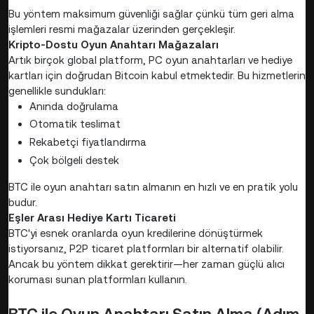
Bu yöntem maksimum güvenliği sağlar çünkü tüm geri alma
işlemleri resmi mağazalar üzerinden gerçekleşir.
Kripto-Dostu Oyun Anahtarı Mağazaları
Artık birçok global platform, PC oyun anahtarları ve hediye
kartları için doğrudan Bitcoin kabul etmektedir. Bu hizmetlerin
genellikle sundukları:
Anında doğrulama
Otomatik teslimat
Rekabetçi fiyatlandırma
Çok bölgeli destek
BTC ile oyun anahtarı satın almanın en hızlı ve en pratik yolu
budur.
Eşler Arası Hediye Kartı Ticareti
BTC'yi esnek oranlarda oyun kredilerine dönüştürmek
istiyorsanız, P2P ticaret platformları bir alternatif olabilir.
Ancak bu yöntem dikkat gerektirir—her zaman güçlü alıcı
koruması sunan platformları kullanın.
BTC ile Oyun Anahtarı Satın Alma (Adım