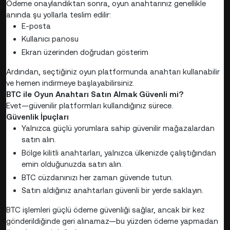
Ödeme onaylandıktan sonra, oyun anahtarınız genellikle
anında şu yollarla teslim edilir:
E-posta
Kullanıcı panosu
Ekran üzerinden doğrudan gösterim
Ardından, seçtiğiniz oyun platformunda anahtarı kullanabilir
ve hemen indirmeye başlayabilirsiniz.
BTC ile Oyun Anahtarı Satın Almak Güvenli mi?
Evet—güvenilir platformları kullandığınız sürece.
Güvenlik İpuçları
Yalnızca güçlü yorumlara sahip güvenilir mağazalardan
satın alın.
Bölge kilitli anahtarları, yalnızca ülkenizde çalıştığından
emin olduğunuzda satın alın.
BTC cüzdanınızı her zaman güvende tutun.
Satın aldığınız anahtarları güvenli bir yerde saklayın.
BTC işlemleri güçlü ödeme güvenliği sağlar, ancak bir kez
gönderildiğinde geri alınamaz—bu yüzden ödeme yapmadan