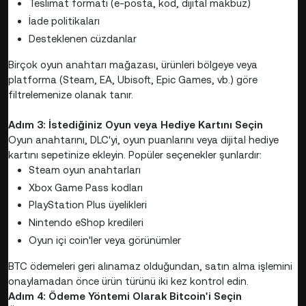
Teslimat formatı (e-posta, kod, dijital makbuz)
İade politikaları
Desteklenen cüzdanlar
Birçok oyun anahtarı mağazası, ürünleri bölgeye veya
platforma (Steam, EA, Ubisoft, Epic Games, vb.) göre
filtrelemenize olanak tanır.
Adım 3: İstediğiniz Oyun veya Hediye Kartını Seçin
Oyun anahtarını, DLC'yi, oyun puanlarını veya dijital hediye
kartını sepetinize ekleyin. Popüler seçenekler şunlardır:
Steam oyun anahtarları
Xbox Game Pass kodları
PlayStation Plus üyelikleri
Nintendo eShop kredileri
Oyun içi coin'ler veya görünümler
BTC ödemeleri geri alınamaz olduğundan, satın alma işlemini
onaylamadan önce ürün türünü iki kez kontrol edin.
Adım 4: Ödeme Yöntemi Olarak Bitcoin'i Seçin