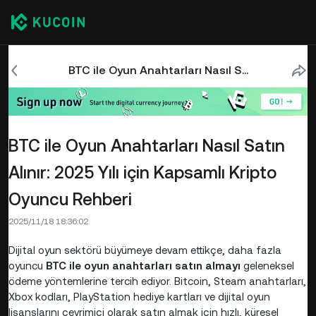
BTC ile Oyun Anahtarları Nasıl Satın Alınır: 2025 Yılı için Kapsamlı Kripto Oyuncu Rehberi
BTC ile Oyun Anahtarları Nasıl Satın
Alınır: 2025 Yılı için Kapsamlı Kripto
Oyuncu Rehberi
2025/11/18 18:36:02
Dijital oyun sektörü büyümeye devam ettikçe, daha fazla
oyuncu
BTC ile oyun anahtarları satın almayı
geleneksel
ödeme yöntemlerine tercih ediyor. Bitcoin, Steam anahtarları,
Xbox kodları, PlayStation hediye kartları ve dijital oyun
lisanslarını çevrimiçi olarak satın almak için hızlı, küresel