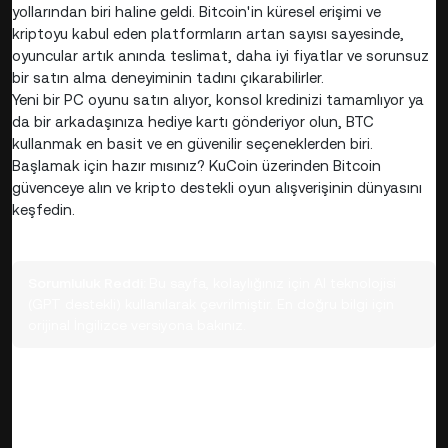
yollarından biri haline geldi. Bitcoin'in küresel erişimi ve
kriptoyu kabul eden platformların artan sayısı sayesinde,
oyuncular artık anında teslimat, daha iyi fiyatlar ve sorunsuz
bir satın alma deneyiminin tadını çıkarabilirler.
Yeni bir PC oyunu satın alıyor, konsol kredinizi tamamlıyor ya
da bir arkadaşınıza hediye kartı gönderiyor olun, BTC
kullanmak en basit ve en güvenilir seçeneklerden biri.
Başlamak için hazır mısınız? KuCoin üzerinden Bitcoin
güvenceye alın ve kripto destekli oyun alışverişinin dünyasını
keşfedin.
Sorumluluk Reddi:
Bu sayfa, kolaylığınız için AI teknolojisi
(GPT destekli) kullanılarak çevrilmiştir. En doğru bilgi için
orijinal İngilizce versiyona bakınız.