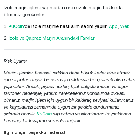
İzole marjin işlemi yapmadan önce izole marjin hakkında
bilmeniz gerekenler:
1.
KuCoin
’de
izole marjinle nasıl alım satım yapılır:
A
pp
,
W
eb
2.
İzole ve Çapraz Marjin Arasındaki Farklar
Risk Uyarısı
Marjin işlemler, finansal varlıkları daha büyük karlar elde etmek
için nispeten düşük bir sermaye miktarıyla borç alarak alım satım
yapmaktır. Ancak, piyasa riskleri, fiyat dalgalanmaları ve diğer
faktörler nedeniyle, yatırım hareketleriniz konusunda dikkatli
olmanız, marjin işlem için uygun bir kaldıraç seviyesi kullanmanız
ve kayıplarınızı zamanında uygun bir şekilde durdurmanız
şiddetle önerilir.
KuCoin
alıp satma ve işlemlerden kaynaklanan
herhangi bir kayıptan sorumlu değildir.
İlginiz için teşekkür ederiz!