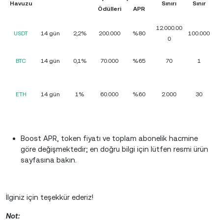
Havuzu
Sınırı
Sınır
Ödülleri
APR
12.000.00
USDT
14 gün
2,2%
200.000
%80
100.000
0
BTC
14 gün
0,1%
70.000
%65
70
1
ETH
14 gün
1%
60.000
%60
2.000
30
Boost APR, token fiyatı ve toplam abonelik hacmine
göre değişmektedir; en doğru bilgi için lütfen resmi ürün
sayfasına bakın.
İlginiz için teşekkür ederiz!
Not: