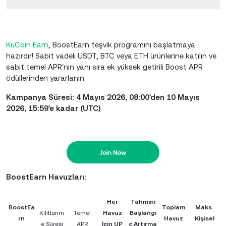
KuCoin Earn
, BoostEarn teşvik programını başlatmaya
hazırdır! Sabit vadelı USDT, BTC veya ETH ürünlerine katılın ve
sabit temel APR'nin yanı sıra ek yüksek getirili Boost APR
ödüllerinden yararlanın.
Kampanya Süresi: 4 Mayıs 2026, 08:00'den 10 Mayıs
2026, 15:59'e kadar (UTC)
BoostEarn Havuzları:
Her
Tahmini
BoostEa
Toplam
Maks.
Kilitlenm
Temel
Havuz
Başlangı
rn
Havuz
Kişisel
e Süresi
APR
İçin UP
ç Artırma