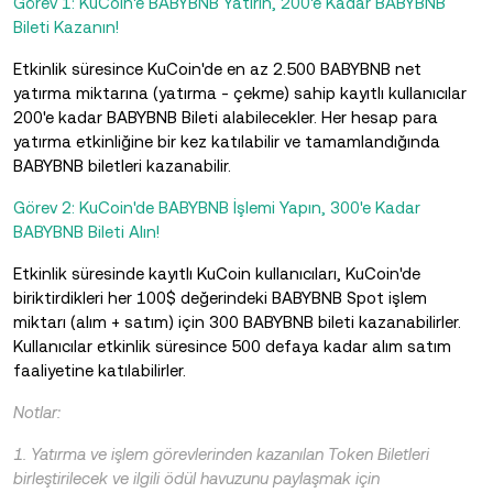
Görev 1: KuCoin'e BABYBNB Yatırın, 200'e Kadar BABYBNB
Bileti Kazanın!
Etkinlik süresince KuCoin'de en az 2.500 BABYBNB net
yatırma miktarına (yatırma - çekme) sahip kayıtlı kullanıcılar
200'e kadar BABYBNB Bileti alabilecekler. Her hesap para
yatırma etkinliğine bir kez katılabilir ve tamamlandığında
BABYBNB biletleri kazanabilir.
Görev 2: KuCoin'de BABYBNB İşlemi Yapın, 300'e Kadar
BABYBNB Bileti Alın!
Etkinlik süresinde kayıtlı KuCoin kullanıcıları, KuCoin'de
biriktirdikleri her 100$ değerindeki BABYBNB Spot işlem
miktarı (alım + satım) için 300 BABYBNB bileti kazanabilirler.
Kullanıcılar etkinlik süresince 500 defaya kadar alım satım
faaliyetine katılabilirler.
Notlar:
1. Yatırma ve işlem görevlerinden kazanılan Token Biletleri
birleştirilecek ve ilgili ödül havuzunu paylaşmak için