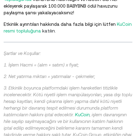
ekleyerek paylaşarak 100.000 BABYBNB ödül havuzunu
paylaşma şansı yakalayacaksınız!
Etkinlik ayrıntıları hakkında daha fazla bilgi için
lütfen
KuCoin
resmi topluluğuna
katılın.
Şartlar ve Koşullar:
1. İşlem Hacmi = (alım + satım) x fiyat;
2. Net yatırma miktarı = yatırmalar - çekmeler;
3. Etkinlik boyunca platformdaki işlem hareketleri titizlikle
incelenecektir. Kötü niyetli işlem manipülasyonları, yasa dışı toplu
hesap kayıtları, kendi çıkarına işlem yapma dahil kötü niyetli
herhangi bir davranış tespit edilmesi durumunda platform
katılımcıların hakkını iptal edecektir.
KuCoin
, işlem davranışının
hile sayılıp sayılmayacağını ve bir kullanıcının katılım hakkının
iptal edilip edilmeyeceğini belirleme kararını tamamen kendi
takdiriyle verme hakkını saklı tutar. KuCoin Group, etkinliğin nihai