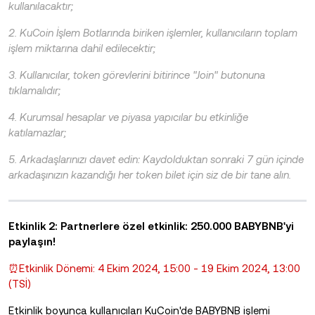
kullanılacaktır;
2. KuCoin İşlem Botlarında biriken işlemler, kullanıcıların toplam
işlem miktarına dahil edilecektir;
3. Kullanıcılar, token görevlerini bitirince "Join" butonuna
tıklamalıdır;
4. Kurumsal hesaplar ve piyasa yapıcılar bu etkinliğe
katılamazlar;
5. Arkadaşlarınızı davet edin: Kaydolduktan sonraki 7 gün içinde
arkadaşınızın kazandığı her token bilet için siz de bir tane alın.
Etkinlik 2: Partnerlere özel etkinlik: 250.000 BABYBNB'yi
paylaşın!
⏰Etkinlik Dönemi: 4 Ekim 2024, 15:00 - 19 Ekim 2024, 13:00
(TSİ)
Etkinlik boyunca kullanıcıları KuCoin'de BABYBNB işlemi