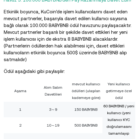
Etkinlik boyunca, KuCoin'de işlem kullanıcılarını davet eden
mevcut partnerler, başarıyla davet edilen kullanıcı sayısına
bağlı olarak 100.000 BABYBNB ödül havuzunu paylaşacaktır.
Mevcut partnerler başarılı bir şekilde davet ettikleri her yeni
işlem kullanıcısı için de ekstra 8 BABYBNB alacaklardır.
(Partnerlerin ödüllerden hak alabilmesi için, davet ettikleri
kullanıcıların etkinlik boyunca 500$ üzerinde BABYBNB alıp
satmalıdır)
Ödül aşağıdaki gibi paylaşılır:
mevcut kullanıcı
Yeni kullanıcı
Alım Satım
Aşama
ödülleri (ulaşılan
getirmeye özel
Davetlileri
kademeye göre)
ödül
60 BABYBNB / yeni
1
3～9
150 BABYBNB
kullanıcı (yeni
kullanıcı KYC
2
10～19
500 BABYBNB
doğrulamasını
tamamlayıp