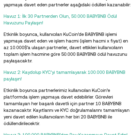
yapmaya davet eden partnerler aşağıdaki ödülleri kazanabilir:
Havuz 1: İlk 30 Partnerden Olun, 50.000 BABYBNB Ödül
Havuzunu Paylaşın!
Etkinlik boyunca, kullanıcıları KuCoin'de BABYBNB işlemi
yapmaya davet eden ve işlem hacmi (işlem hacmi x fiyat) en
az 10.000$'a ulaşan partnerler, davet ettikleri kullanıcıların
toplam işlem hacmine göre 50.000 BABYBNB ödül havuzunu
paylaşacaktır.
Havuz 2: Kaydolup KYC'yi tamamlayarak 100.000 BABYBNB
paylaşın!
Etkinlik boyunca partnerlerimiz kullanıcıları KuCoin’e
platformda işlem yapmaya davet edebilirler. Görevleri
tamamlayan her başarılı davetli için partner 10 BABYBNB
kazanacaktır. Kayıtlarını ve KYC doğrulamalarını tamamlayan
yeni davet edilen kullanıcıların her biri 20 BABYBNB ile
ödüllendirilecektir.
Havuz 3: 100.000 BABYBNB'den Pay Kazanmaya Davet Edin!