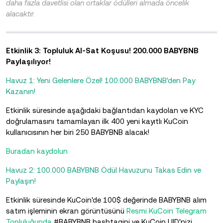
daha fazla davetlisi olan ortaklar ödülleri almada öncelik
alacaktır.
Etkinlik 3: Topluluk Al-Sat Koşusu! 200.000 BABYBNB
Paylaşılıyor!
Havuz 1: Yeni Gelenlere Özel! 100.000 BABYBNB'den Pay
Kazanın!
Etkinlik süresinde aşağıdaki bağlantıdan kaydolan ve KYC
doğrulamasını tamamlayan ilk 400 yeni kayıtlı KuCoin
kullanıcısının her biri 250 BABYBNB alacak!
Buradan kaydolun
Havuz 2: 100.000 BABYBNB Ödül Havuzunu Takas Edin ve
Paylaşın!
Etkinlik süresinde KuCoin'de 100$ değerinde BABYBNB alım
satım işleminin ekran görüntüsünü
Resmi KuCoin Telegram
Topluluğunda
#BABYBNB hashtagini ve KuCoin UID'nizi