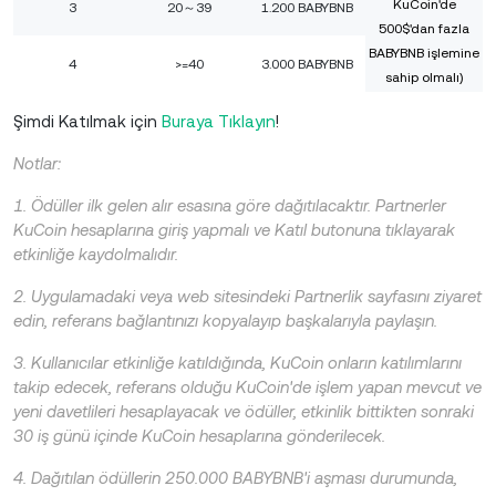
KuCoin'de
3
20～39
1.200 BABYBNB
500$'dan fazla
BABYBNB işlemine
4
>=40
3.000 BABYBNB
sahip olmalı)
Şimdi Katılmak için
Buraya Tıklayın
!
Notlar:
1. Ödüller ilk gelen alır esasına göre dağıtılacaktır. Partnerler
KuCoin hesaplarına giriş yapmalı ve Katıl butonuna tıklayarak
etkinliğe kaydolmalıdır.
2. Uygulamadaki veya web sitesindeki Partnerlik sayfasını ziyaret
edin, referans bağlantınızı kopyalayıp başkalarıyla paylaşın.
3. Kullanıcılar etkinliğe katıldığında, KuCoin onların katılımlarını
takip edecek, referans olduğu KuCoin'de işlem yapan mevcut ve
yeni davetlileri hesaplayacak ve ödüller, etkinlik bittikten sonraki
30 iş günü içinde KuCoin hesaplarına gönderilecek.
4. Dağıtılan ödüllerin 250.000 BABYBNB'i aşması durumunda,