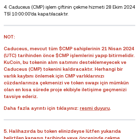
4. Caduceus (CMP) işlem çiftinin çekme hizmeti 28 Ekim 2024
TSİ 10:00:00'da kapatılacaktır.
NOT:
Caduceus, mevcut tüm $CMP sahiplerinin 21 Nisan 2024
(UTC) tarihinden önce $CMP işlemlerini yapıp bitirmelidir.
KuCoin, bu tokenin alım satımını desteklemeyecek ve
Caduceus (CMP) tokenini kaldıracaktır. Herhangi bir
varlık kaybını önlemek için CMP varlıklarınızı
cüzdanlarınıza çekmenizi ve token swapı için mümkün
olan en kısa sürede proje ekibiyle iletişime geçmenizi
tavsiye ederiz.
Daha fazla ayrıntı için tıklayınız:
resmi̇ duyuru
.
5. Halihazırda bu token elinizdeyse lütfen yukarıda
belirtilen kapanış tarihinde veya öncesinde çekme