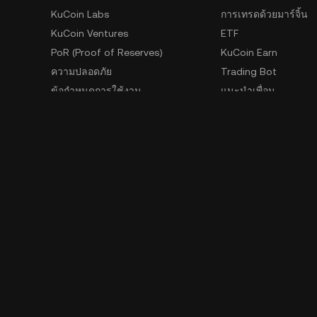
KuCoin Labs
การเทรดด้วยมาร์จิ้น
KuCoin Ventures
ETF
PoR (Proof of Reserves)
KuCoin Earn
ความปลอดภัย
Trading Bot
ข้อกำหนดการใช้งาน
แนะนำเพื่อน
นโยบายความเป็นส่วนตัว
GemSPACE
เอกสารเปิดเผยข้อมูลความเสี่ยง
KuCoin Learn
AML และ CFT
เครื่องมือแปลง
คำร้องด้านการบังคับใช้กฎหมาย
Spotlight
การเทรด OTC
ติดต่อแจ้งเบาะแส
เรียนรู้
นักพัฒนาโปรแก
เอกสาร API
SDK
ดาวน์โหลดข้อมูลในอด