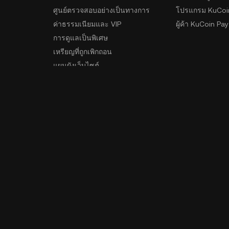
ศูนย์ตรวจสอบอย่างเป็นทางการ
โปรแกรม KuCoi
ค่าธรรมเนียมและ VIP
ผู้ค้า KuCoin Pay
การดูแลเป็นพิเศษ
เหรียญที่ถูกเพิกถอน
แผนผังเว็บไซต์
รม
ดาวน์โหลดแอป
ชุมชน
ดาวน์โหลดสำหรับ Android
ดาวน์โหลดสำหรับ iOS
ีต