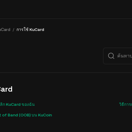
uCard
/
การใช้ KuCard
Card
เลิก KuCard ของฉัน
วิธีกา
ut of Band (OOB) บน KuCoin