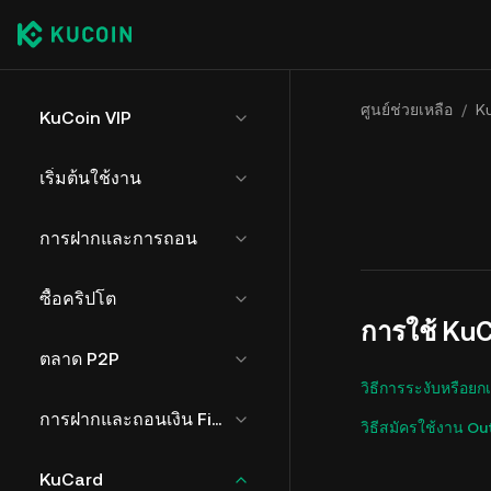
ศูนย์ช่วยเหลือ
/
K
KuCoin VIP
เริ่มต้นใช้งาน
การฝากและการถอน
ซื้อคริปโต
การใช้ Ku
ตลาด P2P
วิธีการระงับหรือยก
การฝากและถอนเงิน Fiat
วิธีสมัครใช้งาน O
KuCard