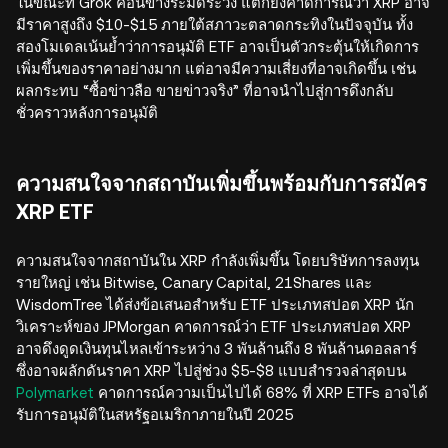
ในขณะที่ Grok ค่อนข้างระมัดระวัง แต่ก็ยังคาดการณ์ว่า XRP อาจ
มีราคาสูงถึง $10-$15 ภายใต้สภาวะตลาดกระทิงในปัจจุบัน ทั้ง
สองโมเดลเน้นย้ำว่าการอนุมัติ ETF อาจเป็นตัวกระตุ้นให้เกิดการ
เพิ่มขึ้นของราคาอย่างมาก แต่อาจมีความเสี่ยงที่อาจเกิดขึ้น เช่น
ผลกระทบ “ซื้อข่าวลือ ขายข่าวจริง” ที่อาจนำไปสู่การดึงกลับ
ชั่วคราวหลังการอนุมัติ
ความสนใจจากสถาบันเพิ่มขึ้นพร้อมกับการสมัคร
XRP ETF
ความสนใจจากสถาบันใน XRP กำลังเพิ่มขึ้น โดยบริษัทการลงทุน
รายใหญ่ เช่น Bitwise, Canary Capital, 21Shares และ
WisdomTree ได้ส่งข้อเสนอสำหรับ ETF ประเภทสปอต XRP นัก
วิเคราะห์ของ JPMorgan คาดการณ์ว่า ETF ประเภทสปอต XRP
อาจดึงดูดเงินทุนไหลเข้าระหว่าง 3 พันล้านถึง 8 พันล้านดอลลาร์
ซึ่งอาจผลักดันราคา XRP ไปสู่ช่วง $5-$8 แบบสำรวจล่าสุดบน
Polymarket
คาดการณ์ความเป็นไปได้ 68% ที่ XRP ETFs อาจได้
รับการอนุมัติในสหรัฐอเมริกาภายในปี 2025