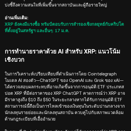
บ่งชี้ถึงความสนใจที่เพิ่มขึ้นจากสถาบันและผู้ถือรายใหญ่
อ่านเพิ่มเติม:
XRP ยังคงมีแรงซื้อ ทรัมป์ตอบรับการสำรองเชิงกลยุทธ์กับคริปโต
ที่ตั้งอยู่ในสหรัฐฯ และอื่นๆ: 17 ม.ค.
การทำนายราคาด้วย AI สำหรับ XRP: แนวโน้ม
เชิงบวก
ในการวิเคราะห์เปรียบเทียบที่ดำเนินการโดย Cointelegraph
โมเดล AI สองตัว—ChatGPT ของ OpenAI และ Grok ของ xAI—
ได้ตรวจสอบผลกระทบที่อาจเกิดขึ้นจากการอนุมัติ ETF ประเภทส
ปอต XRP ที่มีต่อราคาของ XRP ChatGPT คาดการณ์ว่า XRP อาจ
มีราคาสูงถึง $10 ถึง $50 ในระยะกลางหากได้รับการอนุมัติ ETF
สถานการณ์นี้ถือเป็นการไหลเข้าของเงินทุนในระดับปานกลางจาก
นักลงทุนรายย่อยและนักลงทุนสถาบัน ควบคู่ไปกับสภาพแวดล้อม
ด้านกฎระเบียบที่เอื้ออำนวย