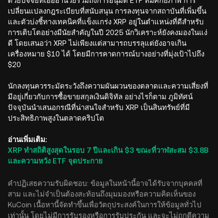
ด้วยปัจจัยที่เอื้ออำนวยรวมถึงการอนุมัติ ETF ที่มีศักยภาพ การ
เปลี่ยนแปลงกฎระเบียบที่สนับสนุน การลงทุนจากสถาบันที่เพิ่มขึ้น
และตัวบ่งชี้ทางเทคนิคที่แข็งแกร่ง XRP อยู่ในตำแหน่งที่ดีสำหรับ
การเติบโตอย่างมีนัยสำคัญในปี 2025 นักวิเคราะห์ยังคงมองในแง่
ดี โดยเสนอว่า XRP ไม่เพียงแต่สามารถบรรลุแต่ยังอาจเกิน
เครื่องหมาย $10 ได้ โดยมีการคาดการณ์บางอย่างที่มุ่งเป้าไปถึง
$20
นักลงทุนควรระมัดระวังถึงความผันผวนของตลาดและความเสี่ยงที่
มีอยู่เกี่ยวกับการซื้อขายสกุลเงินดิจิทัล อย่างไรก็ตาม ภูมิทัศน์
ปัจจุบันนำเสนอกรณีที่น่าสนใจสำหรับ XRP เป็นสินทรัพย์ที่มี
ประสิทธิภาพสูงในตลาดคริปโต
อ่านเพิ่มเติม:
XRP ทำสถิติสูงสุดในรอบ 7 ปีและเกิน $3 ขณะที่วาฬสะสม $3.8B
และความหวัง ETF จุดประกาย
คำปฏิเสธความรับผิดชอบ: ข้อมูลในหน้านี้อาจได้รับจากบุคคลที่
สาม และไม่จำเป็นต้องสะท้อนถึงมุมมองหรือความคิดเห็นของ
KuCoin เนื้อหานี้จัดทำขึ้นเพื่อวัตถุประสงค์ในการให้ข้อมูลทั่วไป
เท่านั้น โดยไม่มีการรับรองหรือการรับประกัน และจะไม่ถูกตีความ