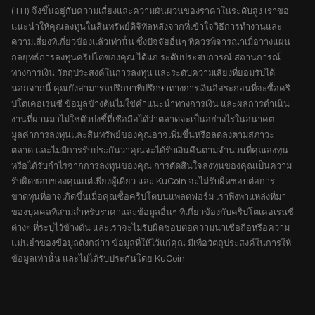
(TH) จึงขึ้นอยู่กับความเสี่ยงและความผันผวนของราคาในระดับสูง เราขอ
แนะนำให้คุณลงทุนในสินทรัพย์ดิจิทัลหลังจากที่เข้าใจวิธีการทำงานและ
ความเสี่ยงที่เกี่ยวข้องแล้วเท่านั้น ซึ่งปัจจัยอื่นๆ ที่ควรพิจารณาเมื่อวางแผน
กลยุทธ์การลงทุนคริปโตของคุณ ได้แก่ ระดับประสบการณ์ สถานการณ์
ทางการเงิน วัตถุประสงค์ในการลงทุน และระดับความเสี่ยงที่ยอมรับได้
นอกจากนี้ คุณยังสามารถปรึกษาที่ปรึกษาทางการเงินอิสระก่อนที่จะซื้อคริ
ปโตเคอเรนซี ข้อมูลข้างต้นไม่ใช่คำแนะนำทางการเงิน และผลการดำเนิน
งานที่ผ่านมาไม่ใช่ตัวบ่งชี้ที่เชื่อถือได้ว่าตลาดจะเป็นอย่างไรในอนาคต
มูลค่าการลงทุนและสินทรัพย์ของคุณอาจเพิ่มขึ้นหรือลดลงตามสภาวะ
ตลาด และไม่มีการรับประกันว่าคุณจะได้รับเงินคืนตามจำนวนที่คุณลงทุน
หรือได้รับกำไรจากการลงทุนของคุณ การตัดสินใจลงทุนของคุณเป็นความ
รับผิดชอบของคุณแต่เพียงผู้เดียว และ KuCoin จะไม่รับผิดชอบต่อการ
ขาดทุนที่อาจเกิดขึ้นเมื่อคุณซื้อคริปโตบนแพลตฟอร์ม เราพึ่งพาแหล่งที่มา
ของบุคคลที่สามสำหรับราคาและข้อมูลอื่นๆ ที่เกี่ยวข้องกับคริปโตเคอเรนซี
ต่างๆ ที่ระบุไว้ข้างต้น และเราจะไม่รับผิดชอบต่อความน่าเชื่อถือหรือความ
แม่นยำของข้อมูลดังกล่าว ข้อมูลที่ให้ไว้แก่คุณ มีเพื่อวัตถุประสงค์ในการให้
ข้อมูลเท่านั้น และไม่ได้รับประกันโดย KuCoin