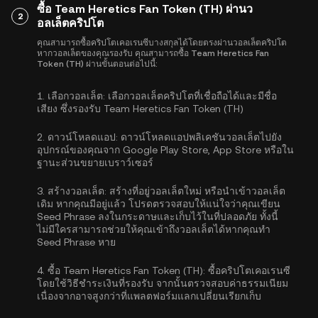
ซื้อ Team Heretics Fan Token (TH) ผ่านว
2
อลเล็ตคริปโต
คุณสามารถซื้อคริปโตเคอเรนซีบางสกุลได้โดยตรงผ่านวอลเล็ตคริปโต
หากวอลเล็ตของคุณรองรับ คุณสามารถซื้อ Team Heretics Fan
Token (TH) ผ่านขั้นตอนต่อไปนี้:
1.
เลือกวอลเล็ต:
เลือกวอลเล็ตคริปโตที่เชื่อถือได้และมีชื่อ
เสียง ซึ่งรองรับ Team Heretics Fan Token (TH)
2.
ดาวน์โหลดแอป:
ดาวน์โหลดแอปพลิเคชันวอลเล็ตไปยัง
อุปกรณ์ของคุณจาก Google Play Store, App Store หรือใน
ฐานะส่วนขยายเบราว์เซอร์
3.
สร้างวอลเล็ต:
สร้างที่อยู่วอลเล็ตใหม่ หรือนำเข้าวอลเล็ต
เดิม หากคุณมีอยู่แล้ว โปรดตรวจสอบให้แน่ใจว่าคุณเขียน
Seed Phrase ลงในกระดาษและเก็บไว้ในที่ปลอดภัย ทั้งนี้
ไม่มีใครสามารถช่วยให้คุณเข้าถึงวอลเล็ตได้หากคุณทำ
Seed Phrase หาย
4.
ซื้อ Team Heretics Fan Token (TH):
ซื้อคริปโตเคอเรนซี
โดยใช้วิธีชำระเงินที่รองรับ จากนั้นตรวจสอบค่าธรรมเนียม
เนื่องจากอาจสูงกว่าที่แพลตฟอร์มแลกเปลี่ยนเรียกเก็บ