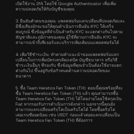
เปิดใช้งาน
2FA โดยใช้ Google Authenticator
เพื่อเพิ่ม
ความปลอดภัยให้กับบัญชีของคุณ
3.
ยืนยันตัวตนของคุณ:
แพลตฟอร์มแลกเปลี่ยนที่ปลอดภัยและ
มีชื่อเสียงมักจะขอให้คุณดำเนิน
การยืนยัน KYC
ให้เสร็จ
สมบูรณ์ ซึ่งข้อมูลที่จำเป็นสำหรับ KYC จะแตกต่างกันไปตาม
สัญชาติและภูมิภาคของคุณ ผู้ใช้ที่ผ่านการยืนยัน KYC จะ
สามารถเข้าถึงฟีเจอร์และบริการเพิ่มเติมบนแพลตฟอร์มได้
4.
เพิ่มวิธีชำระเงิน:
ทำตามคำแนะนำของแพลตฟอร์มแลก
เปลี่ยนในการเพิ่มบัตรเครดิต/เดบิต บัญชีธนาคาร หรือวิธี
ชำระเงินอื่นๆ ที่รองรับ ซึ่งข้อมูลที่คุณจำเป็นต้องใช้อาจแตก
ต่างกันไป ขึ้นอยู่กับข้อกำหนดด้านความปลอดภัยของ
ธนาคาร
5.
ซื้อ Team Heretics Fan Token (TH):
ตอนนี้คุณพร้อมที่จะ
ซื้อ Team Heretics Fan Token (TH) แล้ว คุณสามารถซื้อ
Team Heretics Fan Token (TH) ได้โดยง่ายโดยใช้สกุลเงิน
Fiat หากรองรับการดำเนินการดังกล่าว นอกจากนี้คุณยัง
สามารถแลกเปลี่ยนคริปโตเป็นคริปโตได้ โดยซื้อคริปโต
เคอเรนซียอดนิยม เช่น
USDT
ก่อนแล้วค่อยแลกเปลี่ยนเป็น
Team Heretics Fan Token (TH) ที่ต้องการ