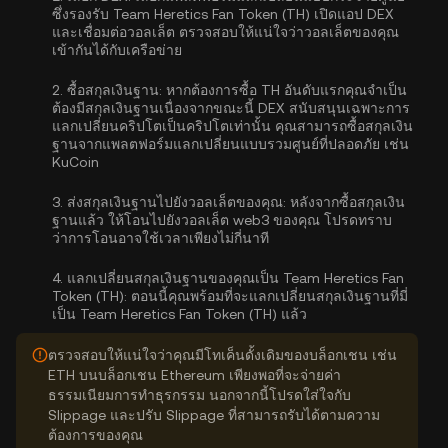
ซึ่งรองรับ Team Heretics Fan Token (TH) เปิดแอป DEX
และเชื่อมต่อวอลเล็ต ตรวจสอบให้แน่ใจว่าวอลเล็ตของคุณ
เข้ากันได้กับเครือข่าย
2.
ซื้อสกุลเงินฐาน:
หากต้องการซื้อ TH อันดับแรกคุณจำเป็น
ต้องมีสกุลเงินฐานเนื่องจากขณะนี้ DEX สนับสนุนเฉพาะการ
แลกเปลี่ยนคริปโตเป็นคริปโตเท่านั้น คุณสามารถ
ซื้อสกุลเงิน
ฐาน
จากแพลตฟอร์มแลกเปลี่ยนแบบรวมศูนย์ที่ปลอดภัย เช่น
KuCoin
3.
ส่งสกุลเงินฐานไปยังวอลเล็ตของคุณ:
หลังจากซื้อสกุลเงิน
ฐานแล้ว ให้โอนไปยังวอลเล็ต web3 ของคุณ โปรดทราบ
ว่าการโอนอาจใช้เวลาเพียงไม่กี่นาที
4.
แลกเปลี่ยนสกุลเงินฐานของคุณเป็น Team Heretics Fan
Token (TH):
ตอนนี้คุณพร้อมที่จะแลกเปลี่ยนสกุลเงินฐานที่มี่
เป็น Team Heretics Fan Token (TH) แล้ว
ตรวจสอบให้แน่ใจว่าคุณมีโทเค็นดั้งเดิมของบล็อกเชน เช่น
ETH บนบล็อกเชน Ethereum เพียงพอที่จะจ่ายค่า
ธรรมเนียมการทำธุรกรรม นอกจากนี้โปรดใส่ใจกับ
Slippage และปรับ Slippage ที่สามารถรับได้ตามความ
ต้องการของคุณ