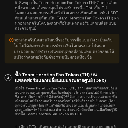
5.
Swap เป็น Team Heretics Fan Token (TH):
อีกทางเลือก
หนึ่งหากวอลเล็ตของคุณไม่รองรับการซื้อ Fiat เป็น TH
โดยตรง คุณสามารถซื้อคริปโตเคอเรนซียอดนิยม เช่น USDT
ก่อนแล้วแลกเปลี่ยนเป็น Team Heretics Fan Token (TH) ผ่า
นวอลเล็ตคริปโตของคุณหรือในแพลตฟอร์มแลกเปลี่ยนแบบ
กระจายศูนย์
วอลเล็ตคริปโตส่วนใหญ่ที่รองรับการซื้อแบบ Fiat เป็นคริป
โต ไม่ได้จัดการด้านการชำระเงินโดยตรง แต่ใช้หน่วย
ประมวลผลการชำระเงินของบุคคลที่สามแทน ตรวจสอบให้
แน่ใจว่าคุณพอใจกับค่าธรรมเนียมก่อนที่จะซื้อ
ซื้อ Team Heretics Fan Token (TH) บน
3
แพลตฟอร์มแลกเปลี่ยนแบบกระจายศูนย์ (DEX)
เมื่อซื้อ Team Heretics Fan Token (TH) จากแพลตฟอร์มแลกเปลี่ยน
แบบกระจายศูนย์ คุณจะเชื่อมโยงกับผู้ขายโดยตรงโดยไม่มีตัวกลางใดๆ
ซึ่ง DEX เป็นทางเลือกที่ดีสำหรับผู้ใช้ที่ต้องการความเป็นส่วนตัวมากขึ้น
เนื่องจากไม่มีข้อกำหนดในการลงชื่อสมัครใช้หรือการยืนยันตัวตน โดย
คุณจะเป็นผู้ดูแลรักษาสินทรัพย์คริปโตของตนเองทั้งหมดผ่านวอลเล็ตที่
คุณดูแลสินทรัพย์ด้วยตัวเอง ทำตามคำแนะนำทีละขั้นตอนเพื่อเรียนรู้วิธี
การซื้อ Team Heretics Fan Token บน DEX
1.
เลือก DEX:
เลือกแพลตฟอร์มแลกเปลี่ยนแบบกระจายศูนย์