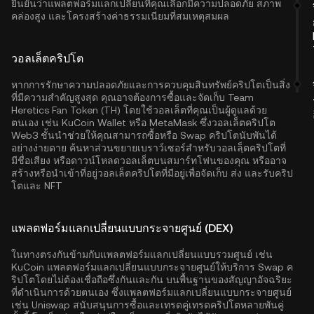
ยืนยันว่าแพลตฟอร์มแลกเปลี่ยนที่คุณเลือกมีความปลอดภัย สภาพ
คล่องสูง และโครงสร้างค่าธรรมเนียมที่สมเหตุสมผล
วอลเล็ตคริปโต
หากการรักษาความปลอดภัยและการควบคุมสินทรัพย์คริปโตเป็นสิ่ง
ที่มีความสำคัญสูงสุด คุณอาจต้องการซื้อและจัดเก็บ Team
Heretics Fan Token (TH) โดยใช้วอลเล็ตที่คุณเป็นผู้ดูแลด้วย
ตนเอง เช่น
KuCoin Wallet
หรือ MetaMask ซึ่งวอลเล็ตคริปโต
Web3 ชั้นนำช่วยให้คุณสามารถซื้อหรือ Swap คริปโตนับพันได้
อย่างง่ายดาย ค้นหาส่วนขยายเบราว์เซอร์สำหรับวอลเลฺ็ตคริปโตที่
มีชื่อเสียง หรือดาวน์โหลดวอลเล็ตบนสมาร์ทโฟนของคุณ หรืออาจ
สร้างหรือนำเข้าที่อยู่วอลเล็ตคริปโตที่มีอยู่เพื่อจัดเก็บ ส่ง และรับคริป
โตและ NFT
แพลตฟอร์มแลกเปลี่ยนแบบกระจายศูนย์ (DEX)
ในทางตรงกันข้ามกับแพลตฟอร์มแลกเปลี่ยนแบบรวมศูนย์ เช่น
KuCoin แพลตฟอร์มแลกเปลี่ยนแบบกระจายศูนย์ให้บริการ Swap ค
ริปโตโดยไม่ต้องเชื่อถือซึ่งกันและกัน บนพื้นฐานของสัญญาอัจฉริยะ
ที่ดำเนินการด้วยตนเอง ซึ่งแพลตฟอร์มแลกเปลี่ยนแบบกระจายศูนย์
เช่น Uniswap สนับสนุนการซื้อและเทรดคู่เทรดคริปโตหลายพันคู่