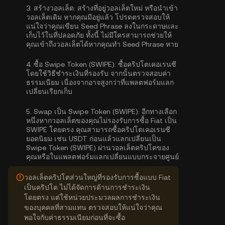
3.
สร้างวอลเล็ต:
สร้างที่อยู่วอลเล็ตใหม่ หรือนำเข้า
วอลเล็ตเดิม หากคุณมีอยู่แล้ว โปรดตรวจสอบให้
แน่ใจว่าคุณเขียน Seed Phrase ลงในกระดาษและ
เก็บไว้ในที่ปลอดภัย ทั้งนี้ ไม่มีใครสามารถช่วยให้
คุณเข้าถึงวอลเล็ตได้หากคุณทำ Seed Phrase หาย
4.
ซื้อ Swipe Token (SWIPE):
ซื้อคริปโตเคอเรนซี
โดยใช้วิธีชำระเงินที่รองรับ จากนั้นตรวจสอบค่า
ธรรมเนียม เนื่องจากอาจสูงกว่าที่แพลตฟอร์มแลก
เปลี่ยนเรียกเก็บ
5.
Swap เป็น Swipe Token (SWIPE):
อีกทางเลือก
หนึ่งหากวอลเล็ตของคุณไม่รองรับการซื้อ Fiat เป็น
SWIPE โดยตรง คุณสามารถซื้อคริปโตเคอเรนซี
ยอดนิยม เช่น USDT ก่อนแล้วแลกเปลี่ยนเป็น
Swipe Token (SWIPE) ผ่านวอลเล็ตคริปโตของ
คุณหรือในแพลตฟอร์มแลกเปลี่ยนแบบกระจายศูนย์
วอลเล็ตคริปโตส่วนใหญ่ที่รองรับการซื้อแบบ Fiat
เป็นคริปโต ไม่ได้จัดการด้านการชำระเงิน
โดยตรง แต่ใช้หน่วยประมวลผลการชำระเงิน
ของบุคคลที่สามแทน ตรวจสอบให้แน่ใจว่าคุณ
พอใจกับค่าธรรมเนียมก่อนที่จะซื้อ