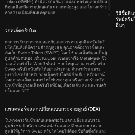
Token (SWIPE) ทั้งนี้ควรยืนยันว่าแพลตฟอร์มแลกเปลี่ยน
ที่คุณเลือกมีความปลอดภัย สภาพคล่องสูง และโครงสร้าง
ค่าธรรมเนียมที่สมเหตุสมผล
วิธีซื้อสิ
รัพย์คริป
อื่นๆ
วอลเล็ตคริปโต
หากการรักษาความปลอดภัยและการควบคุมสินทรัพย์คริ
ปโตเป็นสิ่งที่มีความสำคัญสูงสุด คุณอาจต้องการซื้อและ
จัดเก็บ Swipe Token (SWIPE) โดยใช้วอลเล็ตที่คุณเป็นผู้
ดูแลด้วยตนเอง เช่น
KuCoin Wallet
หรือ MetaMask ซึ่ง
วอลเล็ตคริปโต Web3 ชั้นนำช่วยให้คุณสามารถซื้อหรือ
Swap คริปโตนับพันได้อย่างง่ายดาย ค้นหาส่วนขยาย
เบราว์เซอร์สำหรับวอลเลฺ็ตคริปโตที่มีชื่อเสียง หรือดาวน์
โหลดวอลเล็ตบนสมาร์ทโฟนของคุณ หรืออาจสร้างหรือ
นำเข้าที่อยู่วอลเล็ตคริปโตที่มีอยู่เพื่อจัดเก็บ ส่ง และรับคริ
ปโตและ NFT
แพลตฟอร์มแลกเปลี่ยนแบบกระจายศูนย์ (DEX)
ในทางตรงกันข้ามกับแพลตฟอร์มแลกเปลี่ยนแบบรวม
ศูนย์ เช่น KuCoin แพลตฟอร์มแลกเปลี่ยนแบบกระจาย
ศูนย์ให้บริการ Swap คริปโตโดยไม่ต้องเชื่อถือซึ่งกันและ