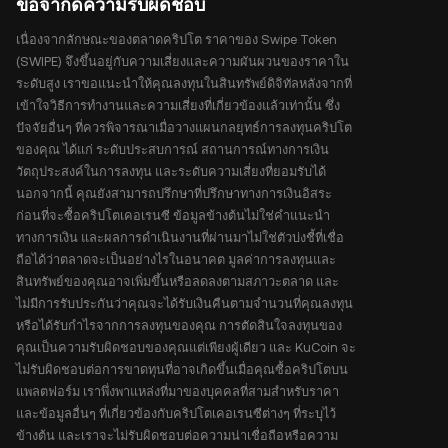
ข้อจำกัดความรับผิดชอบ
เนื่องจากลักษณะของตลาดคริปโต ราคาของ Swipe Token
(SWIPE) จึงขึ้นอยู่กับความเสี่ยงและความผันผวนของราคาใน
ระดับสูง เราขอแนะนำให้คุณลงทุนในสินทรัพย์ดิจิทัลหลังจากที่
เข้าใจวิธีการทำงานและความเสี่ยงที่เกี่ยวข้องแล้วเท่านั้น ซึ่ง
ปัจจัยอื่นๆ ที่ควรพิจารณาเมื่อวางแผนกลยุทธ์การลงทุนคริปโต
ของคุณ ได้แก่ ระดับประสบการณ์ สถานการณ์ทางการเงิน
วัตถุประสงค์ในการลงทุน และระดับความเสี่ยงที่ยอมรับได้
นอกจากนี้ คุณยังสามารถปรึกษาที่ปรึกษาทางการเงินอิสระ
ก่อนที่จะซื้อคริปโตเคอเรนซี ข้อมูลข้างต้นไม่ใช่คำแนะนำ
ทางการเงิน และผลการดำเนินงานที่ผ่านมาไม่ใช่ตัวบ่งชี้ที่เชื่อ
ถือได้ว่าตลาดจะเป็นอย่างไรในอนาคต มูลค่าการลงทุนและ
สินทรัพย์ของคุณอาจเพิ่มขึ้นหรือลดลงตามสภาวะตลาด และ
ไม่มีการรับประกันว่าคุณจะได้รับเงินคืนตามจำนวนที่คุณลงทุน
หรือได้รับกำไรจากการลงทุนของคุณ การตัดสินใจลงทุนของ
คุณเป็นความรับผิดชอบของคุณแต่เพียงผู้เดียว และ KuCoin จะ
ไม่รับผิดชอบต่อการขาดทุนที่อาจเกิดขึ้นเมื่อคุณซื้อคริปโตบน
แพลตฟอร์ม เราพึ่งพาแหล่งที่มาของบุคคลที่สามสำหรับราคา
และข้อมูลอื่นๆ ที่เกี่ยวข้องกับคริปโตเคอเรนซีต่างๆ ที่ระบุไว้
ข้างต้น และเราจะไม่รับผิดชอบต่อความน่าเชื่อถือหรือความ