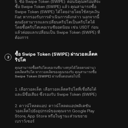
5.
ซื้อ Swipe Token (SWIPE):
ตอนนี้คุณพร้อมที่จะ
ซื้อ Swipe Token (SWIPE) แล้ว คุณสามารถซื้อ
Swipe Token (SWIPE) ได้โดยง่ายโดยใช้สกุลเงิน
Fiat หากรองรับการดำเนินการดังกล่าว นอกจากนี้
คุณยังสามารถแลกเปลี่ยนคริปโตเป็นคริปโตได้
โดยซื้อคริปโตเคอเรนซียอดนิยม เช่น
USDT
ก่อน
แล้วค่อยแลกเปลี่ยนเป็น Swipe Token (SWIPE) ที่
ต้องการ
ซื้อ Swipe Token (SWIPE) ผ่านวอลเล็ตค
2
ริปโต
คุณสามารถซื้อคริปโตเคอเรนซีบางสกุลได้โดยตรงผ่านว
อลเล็ตคริปโต หากวอลเล็ตของคุณรองรับ คุณสามารถซื้อ
Swipe Token (SWIPE) ผ่านขั้นตอนต่อไปนี้:
1.
เลือกวอลเล็ต:
เลือกวอลเล็ตคริปโตที่เชื่อถือได้
และมีชื่อเสียง ซึ่งรองรับ Swipe Token (SWIPE)
2.
ดาวน์โหลดแอป:
ดาวน์โหลดแอปพลิเคชัน
วอลเล็ตไปยังอุปกรณ์ของคุณจาก Google Play
Store, App Store หรือในฐานะส่วนขยาย
เบราว์เซอร์