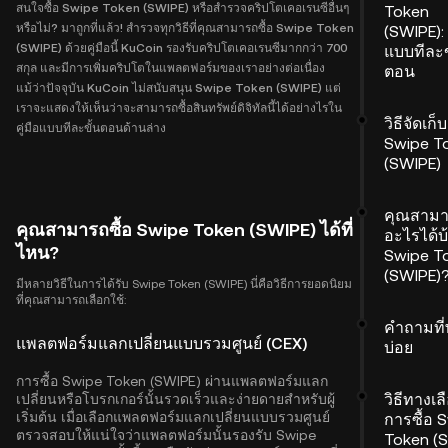
สนใจซื้อ Swipe Token (SWIPE) หรือสำรวจคริปโตเคอเรนซีอื่นๆ
Token
หรือไม่? มาถูกที่แล้ว! สำรวจทุกวิธีที่คุณสามารถซื้อ Swipe Token
(SWIPE): ค
(SWIPE) ด้วยคู่มือนี้ KuCoin รองรับคริปโตเคอเรนซีมากกว่า 700
แบบทีละข
สกุล และมีการเพิ่มคริปโตในแพลตฟอร์มของเราอย่างต่อเนื่อง
ตอน
แม้ว่าปัจจุบัน KuCoin ไม่สนับสนุน Swipe Token (SWIPE) แต่
เราจะแสดงให้เห็นว่าจะสามารถซื้อสินทรัพย์ดิจิทัลนี้ได้อย่างไรใน
วิธีจัดเก็บ
คู่มือแบบทีละขั้นตอนด้านล่าง
Swipe T
(SWIPE)
คุณสาม
คุณสามารถซื้อ Swipe Token (SWIPE) ได้ที่
อะไรได้บ
ไหน?
Swipe T
(SWIPE)
มีหลายวิธีในการได้รับ Swipe Token (SWIPE) นี่คือวิธีการยอดนิยม
ที่คุณสามารถเลือกใช้:
คำถามที
แพลตฟอร์มแลกเปลี่ยนแบบรวมศูนย์ (CEX)
บ่อย
การซื้อ Swipe Token (SWIPE) ผ่านแพลตฟอร์มแลก
วิธีทางเ
เปลี่ยนหรือโบรกเกอร์นั้นรวดเร็วและง่ายดายสำหรับผู้
เริ่มต้น เมื่อเลือกแพลตฟอร์มแลกเปลี่ยนแบบรวมศูนย์
การซื้อ 
ตรวจสอบให้แน่ใจว่าแพลตฟอร์มนั้นรองรับ Swipe
Token (