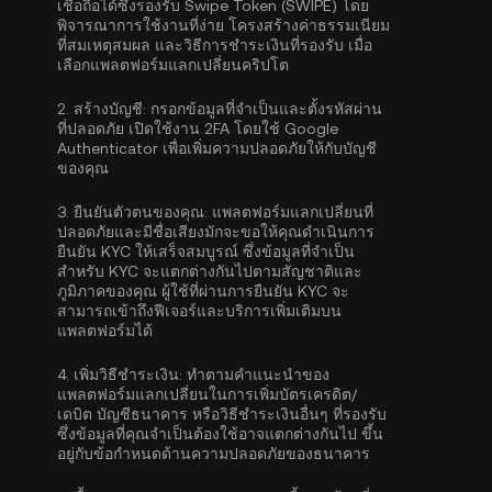
เชื่อถือได้ซึ่งรองรับ Swipe Token (SWIPE) โดย
พิจารณาการใช้งานที่ง่าย โครงสร้างค่าธรรมเนียม
ที่สมเหตุสมผล และวิธีการชำระเงินที่รองรับ เมื่อ
เลือกแพลตฟอร์มแลกเปลี่ยนคริปโต
2.
สร้างบัญชี:
กรอกข้อมูลที่จำเป็นและตั้งรหัสผ่าน
ที่ปลอดภัย เปิดใช้งาน
2FA โดยใช้ Google
Authenticator
เพื่อเพิ่มความปลอดภัยให้กับบัญชี
ของคุณ
3.
ยืนยันตัวตนของคุณ:
แพลตฟอร์มแลกเปลี่ยนที่
ปลอดภัยและมีชื่อเสียงมักจะขอให้คุณดำเนิน
การ
ยืนยัน KYC
ให้เสร็จสมบูรณ์ ซึ่งข้อมูลที่จำเป็น
สำหรับ KYC จะแตกต่างกันไปตามสัญชาติและ
ภูมิภาคของคุณ ผู้ใช้ที่ผ่านการยืนยัน KYC จะ
สามารถเข้าถึงฟีเจอร์และบริการเพิ่มเติมบน
แพลตฟอร์มได้
4.
เพิ่มวิธีชำระเงิน:
ทำตามคำแนะนำของ
แพลตฟอร์มแลกเปลี่ยนในการเพิ่มบัตรเครดิต/
เดบิต บัญชีธนาคาร หรือวิธีชำระเงินอื่นๆ ที่รองรับ
ซึ่งข้อมูลที่คุณจำเป็นต้องใช้อาจแตกต่างกันไป ขึ้น
อยู่กับข้อกำหนดด้านความปลอดภัยของธนาคาร