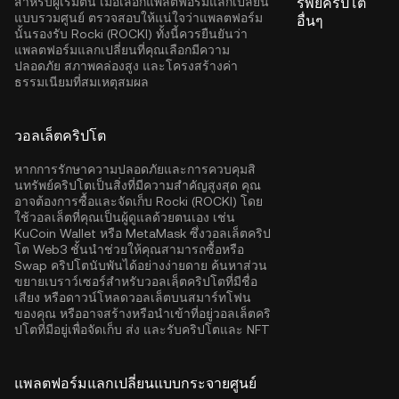
สำหรับผู้เริ่มต้น เมื่อเลือกแพลตฟอร์มแลกเปลี่ยน
รัพย์คริปโต
แบบรวมศูนย์ ตรวจสอบให้แน่ใจว่าแพลตฟอร์ม
อื่นๆ
นั้นรองรับ Rocki (ROCKI) ทั้งนี้ควรยืนยันว่า
แพลตฟอร์มแลกเปลี่ยนที่คุณเลือกมีความ
ปลอดภัย สภาพคล่องสูง และโครงสร้างค่า
ธรรมเนียมที่สมเหตุสมผล
วอลเล็ตคริปโต
หากการรักษาความปลอดภัยและการควบคุมสิ
นทรัพย์คริปโตเป็นสิ่งที่มีความสำคัญสูงสุด คุณ
อาจต้องการซื้อและจัดเก็บ Rocki (ROCKI) โดย
ใช้วอลเล็ตที่คุณเป็นผู้ดูแลด้วยตนเอง เช่น
KuCoin Wallet
หรือ MetaMask ซึ่งวอลเล็ตคริป
โต Web3 ชั้นนำช่วยให้คุณสามารถซื้อหรือ
Swap คริปโตนับพันได้อย่างง่ายดาย ค้นหาส่วน
ขยายเบราว์เซอร์สำหรับวอลเลฺ็ตคริปโตที่มีชื่อ
เสียง หรือดาวน์โหลดวอลเล็ตบนสมาร์ทโฟน
ของคุณ หรืออาจสร้างหรือนำเข้าที่อยู่วอลเล็ตคริ
ปโตที่มีอยู่เพื่อจัดเก็บ ส่ง และรับคริปโตและ NFT
แพลตฟอร์มแลกเปลี่ยนแบบกระจายศูนย์