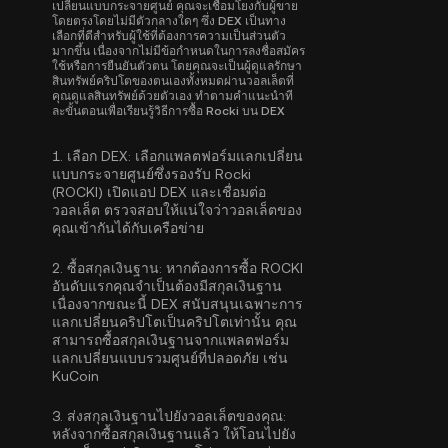
เปลี่ยนแบบกระจายศูนย์ คุณจะเชื่อมโยงกับผู้ขาย
โดยตรงโดยไม่มีตัวกลางใดๆ ซึ่ง DEX เป็นทาง
เลือกที่ดีสำหรับผู้ใช้ที่ต้องการความเป็นส่วนตัว
มากขึ้น เนื่องจากไม่มีข้อกำหนดในการลงชื่อสมัคร
ใช้หรือการยืนยันตัวตน โดยคุณจะเป็นผู้ดูแลรักษา
สินทรัพย์คริปโตของตนเองทั้งหมดผ่านวอลเล็ตที่
คุณดูแลสินทรัพย์ด้วยตัวเอง ทำตามคำแนะนำที
ละขั้นตอนเพื่อเรียนรู้วิธีการซื้อ Rocki บน DEX
1.
เลือก DEX:
เลือกแพลตฟอร์มแลกเปลี่ยน
แบบกระจายศูนย์ซึ่งรองรับ Rocki
(ROCKI) เปิดแอป DEX และเชื่อมต่อ
วอลเล็ต ตรวจสอบให้แน่ใจว่าวอลเล็ตของ
คุณเข้ากันได้กับเครือข่าย
2.
ซื้อสกุลเงินฐาน:
หากต้องการซื้อ ROCKI
อันดับแรกคุณจำเป็นต้องมีสกุลเงินฐาน
เนื่องจากขณะนี้ DEX สนับสนุนเฉพาะการ
แลกเปลี่ยนคริปโตเป็นคริปโตเท่านั้น คุณ
สามารถ
ซื้อสกุลเงินฐาน
จากแพลตฟอร์ม
แลกเปลี่ยนแบบรวมศูนย์ที่ปลอดภัย เช่น
KuCoin
3.
ส่งสกุลเงินฐานไปยังวอลเล็ตของคุณ:
หลังจากซื้อสกุลเงินฐานแล้ว ให้โอนไปยัง