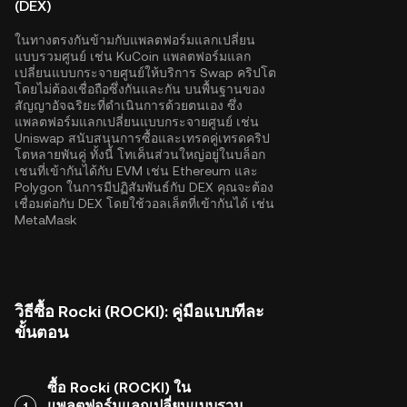
(DEX)
ในทางตรงกันข้ามกับแพลตฟอร์มแลกเปลี่ยน
แบบรวมศูนย์ เช่น KuCoin แพลตฟอร์มแลก
เปลี่ยนแบบกระจายศูนย์ให้บริการ Swap คริปโต
โดยไม่ต้องเชื่อถือซึ่งกันและกัน บนพื้นฐานของ
สัญญาอัจฉริยะที่ดำเนินการด้วยตนเอง ซึ่ง
แพลตฟอร์มแลกเปลี่ยนแบบกระจายศูนย์ เช่น
Uniswap สนับสนุนการซื้อและเทรดคู่เทรดคริป
โตหลายพันคู่ ทั้งนี้ โทเค็นส่วนใหญ่อยู่ในบล็อก
เชนที่เข้ากันได้กับ EVM เช่น
Ethereum
และ
Polygon
ในการมีปฏิสัมพันธ์กับ DEX คุณจะต้อง
เชื่อมต่อกับ DEX โดยใช้วอลเล็ตที่เข้ากันได้ เช่น
MetaMask
วิธีซื้อ Rocki (ROCKI): คู่มือแบบทีละ
ขั้นตอน
ซื้อ Rocki (ROCKI) ใน
แพลตฟอร์มแลกเปลี่ยนแบบรวม
1