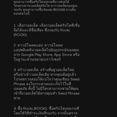
คุณสามารถซื้อคริปโตเคอเรนซีบางสกุลได้
โดยตรงผ่านวอลเล็ตคริปโต หากวอลเล็ตของคุณ
รองรับ คุณสามารถซื้อ Rocki (ROCKI) ผ่านขั้น
ตอนต่อไปนี้:
1.
เลือกวอลเล็ต:
เลือกวอลเล็ตคริปโตที่เชื่อ
ถือได้และมีชื่อเสียง ซึ่งรองรับ Rocki
(ROCKI)
2.
ดาวน์โหลดแอป:
ดาวน์โหลด
แอปพลิเคชันวอลเล็ตไปยังอุปกรณ์ของคุณ
จาก Google Play Store, App Store หรือ
ในฐานะส่วนขยายเบราว์เซอร์
3.
สร้างวอลเล็ต:
สร้างที่อยู่วอลเล็ตใหม่
หรือนำเข้าวอลเล็ตเดิม หากคุณมีอยู่แล้ว
โปรดตรวจสอบให้แน่ใจว่าคุณเขียน Seed
Phrase ลงในกระดาษและเก็บไว้ในที่
ปลอดภัย ทั้งนี้ ไม่มีใครสามารถช่วยให้คุณ
เข้าถึงวอลเล็ตได้หากคุณทำ Seed Phrase
หาย
4.
ซื้อ Rocki (ROCKI):
ซื้อคริปโตเคอเรนซี
โดยใช้วิธีชำระเงินที่รองรับ จากนั้นตรวจ