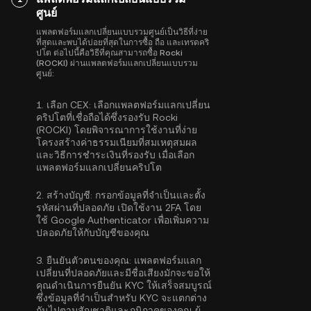
ศูนย์
แพลตฟอร์มแลกเปลี่ยนแบบรวมศูนย์เป็นวิธีที่ง่าย
ที่สุดและพบได้บ่อยที่สุดในการซื้อ ถือ และเทรดคริ
ปโต ต่อไปนี้คือวิธีที่คุณสามารถซื้อ Rocki
(ROCKI) ผ่านแพลตฟอร์มแลกเปลี่ยนแบบรวม
ศูนย์:
1.
เลือก CEX:
เลือกแพลตฟอร์มแลกเปลี่ยน
คริปโตที่เชื่อถือได้ซึ่งรองรับ Rocki
(ROCKI) โดยพิจารณาการใช้งานที่ง่าย
โครงสร้างค่าธรรมเนียมที่สมเหตุสมผล
และวิธีการชำระเงินที่รองรับ เมื่อเลือก
แพลตฟอร์มแลกเปลี่ยนคริปโต
2.
สร้างบัญชี:
กรอกข้อมูลที่จำเป็นและตั้ง
รหัสผ่านที่ปลอดภัย เปิดใช้งาน
2FA โดย
ใช้ Google Authenticator
เพื่อเพิ่มความ
ปลอดภัยให้กับบัญชีของคุณ
3.
ยืนยันตัวตนของคุณ:
แพลตฟอร์มแลก
เปลี่ยนที่ปลอดภัยและมีชื่อเสียงมักจะขอให้
คุณดำเนิน
การยืนยัน KYC
ให้เสร็จสมบูรณ์
ซึ่งข้อมูลที่จำเป็นสำหรับ KYC จะแตกต่าง
กันไปตามสัญชาติและภูมิภาคของคุณ ผู้