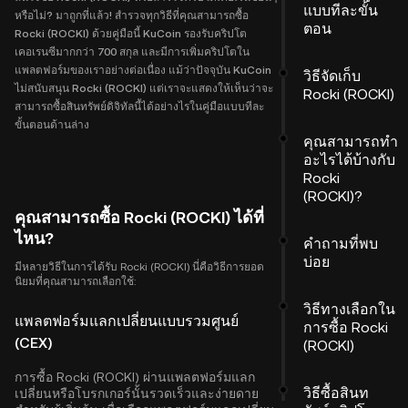
แบบทีละขั้น
หรือไม่? มาถูกที่แล้ว! สำรวจทุกวิธีที่คุณสามารถซื้อ
ตอน
Rocki (ROCKI) ด้วยคู่มือนี้ KuCoin รองรับคริปโต
เคอเรนซีมากกว่า 700 สกุล และมีการเพิ่มคริปโตใน
แพลตฟอร์มของเราอย่างต่อเนื่อง แม้ว่าปัจจุบัน KuCoin
วิธีจัดเก็บ
ไม่สนับสนุน Rocki (ROCKI) แต่เราจะแสดงให้เห็นว่าจะ
Rocki (ROCKI)
สามารถซื้อสินทรัพย์ดิจิทัลนี้ได้อย่างไรในคู่มือแบบทีละ
ขั้นตอนด้านล่าง
คุณสามารถทำ
อะไรได้บ้างกับ
Rocki
(ROCKI)?
คุณสามารถซื้อ Rocki (ROCKI) ได้ที่
ไหน?
คำถามที่พบ
บ่อย
มีหลายวิธีในการได้รับ Rocki (ROCKI) นี่คือวิธีการยอด
นิยมที่คุณสามารถเลือกใช้:
วิธีทางเลือกใน
แพลตฟอร์มแลกเปลี่ยนแบบรวมศูนย์
การซื้อ Rocki
(CEX)
(ROCKI)
การซื้อ Rocki (ROCKI) ผ่านแพลตฟอร์มแลก
วิธีซื้อสินท
เปลี่ยนหรือโบรกเกอร์นั้นรวดเร็วและง่ายดาย