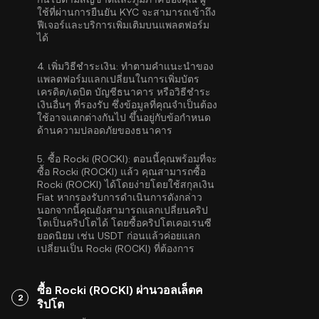
ใช้ที่ผ่านการยืนยัน KYC จะสามารถเข้าถึง
ฟีเจอร์และบริการเพิ่มเติมบนแพลตฟอร์ม
ได้
4.
เพิ่มวิธีชำระเงิน:
ทำตามคำแนะนำของ
แพลตฟอร์มแลกเปลี่ยนในการเพิ่มบัตร
เครดิต/เดบิต บัญชีธนาคาร หรือวิธีชำระ
เงินอื่นๆ ที่รองรับ ซึ่งข้อมูลที่คุณจำเป็นต้อง
ใช้อาจแตกต่างกันไป ขึ้นอยู่กับข้อกำหนด
ด้านความปลอดภัยของธนาคาร
5.
ซื้อ Rocki (ROCKI):
ตอนนี้คุณพร้อมที่จะ
ซื้อ Rocki (ROCKI) แล้ว คุณสามารถซื้อ
Rocki (ROCKI) ได้โดยง่ายโดยใช้สกุลเงิน
Fiat หากรองรับการดำเนินการดังกล่าว
นอกจากนี้คุณยังสามารถแลกเปลี่ยนคริป
โตเป็นคริปโตได้ โดยซื้อคริปโตเคอเรนซี
ยอดนิยม เช่น
USDT
ก่อนแล้วค่อยแลก
เปลี่ยนเป็น Rocki (ROCKI) ที่ต้องการ
ซื้อ Rocki (ROCKI) ผ่านวอลเล็ตค
2
ริปโต