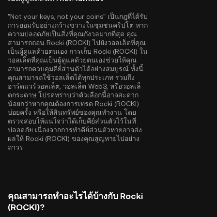
"Not your keys, not your coins" เป็นกฎที่ได้รับ
การยอมรับอย่างกว้างขวางในชุมชนคริปโต หาก
ความปลอดภัยเป็นสิ่งที่คุณกังวลมากที่สุด คุณ
สามารถถอน Rocki (ROCKI) ไปยังวอลเล็ตที่คุณ
เป็นผู้ดูแลด้วยตนเอง การเก็บ Rocki (ROCKI) ใน
วอลเล็ตที่คุณเป็นผู้ดูแลด้วยตนเองช่วยให้คุณ
สามารถควบคุมคีย์ส่วนตัวได้อย่างสมบูรณ์ ทั้งนี้
คุณสามารถใช้วอลเล็ตได้ทุกประเภท รวมถึง
ฮาร์ดแวร์วอลเล็ต, วอลเล็ต Web3, หรือวอลเล็
ตกระดาษ โปรดทราบว่าตัวเลือกนี้อาจสะดวก
น้อยกว่าหากคุณต้องการเทรด Rocki (ROCKI)
บ่อยครั้ง หรือให้สินทรัพย์ของคุณทำงาน โดย
ตรวจสอบให้แน่ใจว่าได้เก็บคีย์ส่วนตัวไว้ในที่
ปลอดภัย เนื่องจากการทำคีย์ส่วนตัวหายอาจส่ง
ผลให้ Rocki (ROCKI) ของคุณสูญหายไปอย่าง
ถาวร
คุณสามารถทำอะไรได้บ้างกับ Rocki
(ROCKI)?