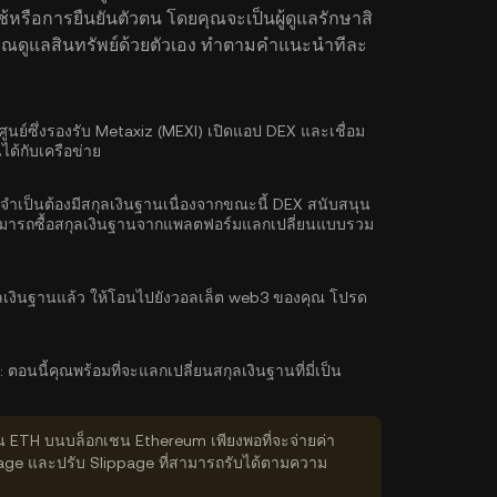
ช้หรือการยืนยันตัวตน โดยคุณจะเป็นผู้ดูแลรักษาสิ
คุณดูแลสินทรัพย์ด้วยตัวเอง ทำตามคำแนะนำทีละ
ย์ซึ่งรองรับ Metaxiz (MEXI) เปิดแอป DEX และเชื่อม
ด้กับเครือข่าย
จำเป็นต้องมีสกุลเงินฐานเนื่องจากขณะนี้ DEX สนับสนุน
ามารถ
ซื้อสกุลเงินฐาน
จากแพลตฟอร์มแลกเปลี่ยนแบบรวม
ุลเงินฐานแล้ว ให้โอนไปยังวอลเล็ต web3 ของคุณ โปรด
:
ตอนนี้คุณพร้อมที่จะแลกเปลี่ยนสกุลเงินฐานที่มี่เป็น
่น ETH บนบล็อกเชน Ethereum เพียงพอที่จะจ่ายค่า
age และปรับ Slippage ที่สามารถรับได้ตามความ