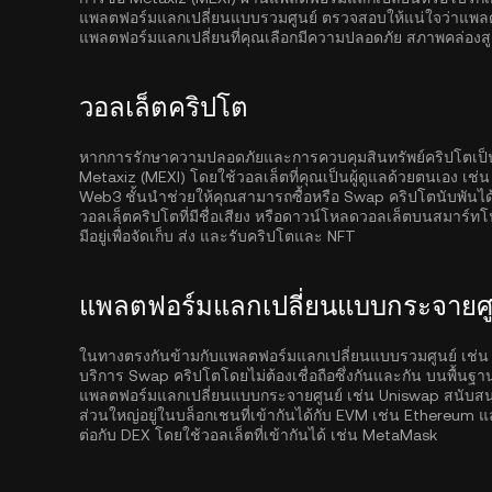
แพลตฟอร์มแลกเปลี่ยนแบบรวมศูนย์ ตรวจสอบให้แน่ใจว่าแพลตฟอร
แพลตฟอร์มแลกเปลี่ยนที่คุณเลือกมีความปลอดภัย สภาพคล่องส
วอลเล็ตคริปโต
หากการรักษาความปลอดภัยและการควบคุมสินทรัพย์คริปโตเป็นสิ่
Metaxiz (MEXI) โดยใช้วอลเล็ตที่คุณเป็นผู้ดูแลด้วยตนเอง เช่
Web3 ชั้นนำช่วยให้คุณสามารถซื้อหรือ Swap คริปโตนับพันได
วอลเลฺ็ตคริปโตที่มีชื่อเสียง หรือดาวน์โหลดวอลเล็ตบนสมาร์ทโ
มีอยู่เพื่อจัดเก็บ ส่ง และรับคริปโตและ NFT
แพลตฟอร์มแลกเปลี่ยนแบบกระจายศูน
ในทางตรงกันข้ามกับแพลตฟอร์มแลกเปลี่ยนแบบรวมศูนย์ เช่น
บริการ Swap คริปโตโดยไม่ต้องเชื่อถือซึ่งกันและกัน บนพื้นฐ
แพลตฟอร์มแลกเปลี่ยนแบบกระจายศูนย์ เช่น Uniswap สนับสนุนก
ส่วนใหญ่อยู่ในบล็อกเชนที่เข้ากันได้กับ EVM เช่น
Ethereum
แ
ต่อกับ DEX โดยใช้วอลเล็ตที่เข้ากันได้ เช่น MetaMask