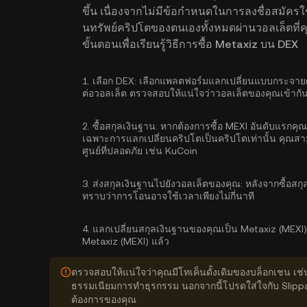
ขึ้น เนื่องจากไม่มีข้อกำหนดในการลงชื่อสมัครใ
นทรัพย์คริปโตของตนเองทั้งหมดผ่านวอลเล็ตที่
ขั้นตอนเพื่อเรียนรู้วิธีการซื้อ Metaxiz บน DEX
1.
เลือก DEX:
เลือกแพลตฟอร์มแลกเปลี่ยนแบบกระจายศูน
ต่อวอลเล็ต ตรวจสอบให้แน่ใจว่าวอลเล็ตของคุณเข้ากันไ
2.
ซื้อสกุลเงินฐาน:
หากต้องการซื้อ MEXI อันดับแรกคุณ
เฉพาะการแลกเปลี่ยนคริปโตเป็นคริปโตเท่านั้น คุณส
ศูนย์ที่ปลอดภัย เช่น KuCoin
3.
ส่งสกุลเงินฐานไปยังวอลเล็ตของคุณ:
หลังจากซื้อสก
ทราบว่าการโอนอาจใช้เวลาเพียงไม่กี่นาที
4.
แลกเปลี่ยนสกุลเงินฐานของคุณเป็น Metaxiz (MEXI)
Metaxiz (MEXI) แล้ว
ตรวจสอบให้แน่ใจว่าคุณมีโทเค็นดั้งเดิมของบล็อกเชน เช
ธรรมเนียมการทำธุรกรรม นอกจากนี้โปรดใส่ใจกับ Slipp
ต้องการของคุณ