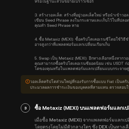
หรือในฐานะส่วนขยายเบราว์เซอร์
3.
สร้างวอลเล็ต:
สร้างที่อยู่วอลเล็ตใหม่ หรือนำเข้าวอ
เขียน Seed Phrase ลงในกระดาษและเก็บไว้ในที่ปลอดภัย
คุณทำ Seed Phrase หาย
4.
ซื้อ Metaxiz (MEXI):
ซื้อคริปโตเคอเรนซีโดยใช้วิธีช
อาจสูงกว่าที่แพลตฟอร์มแลกเปลี่ยนเรียกเก็บ
5.
Swap เป็น Metaxiz (MEXI):
อีกทางเลือกหนึ่งหากวอ
คุณสามารถซื้อคริปโตเคอเรนซียอดนิยม เช่น USDT ก่อ
โตของคุณหรือในแพลตฟอร์มแลกเปลี่ยนแบบกระจายศู
วอลเล็ตคริปโตส่วนใหญ่ที่รองรับการซื้อแบบ Fiat เป็นคร
ประมวลผลการชำระเงินของบุคคลที่สามแทน ตรวจสอบให้แน
ซื้อ Metaxiz (MEXI) บนแพลตฟอร์มแลกเปล
3
เมื่อซื้อ Metaxiz (MEXI) จากแพลตฟอร์มแลกเปล
โดยตรงโดยไม่มีตัวกลางใดๆ ซึ่ง DEX เป็นทางเลือ