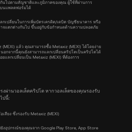
งกันไปตามสัญชาติและภูมิภาคของคุณ ผู้ใช้ที่ผ่านการ
ิมบนแพลตฟอร์มได้
ลี่ยนในการเพิ่มบัตรเครดิต/เดบิต บัญชีธนาคาร หรือ
งใช้อาจแตกต่างกันไป ขึ้นอยู่กับข้อกำหนดด้านความปลอดภัย
iz (MEXI) แล้ว คุณสามารถซื้อ Metaxiz (MEXI) ได้โดยง่าย
ว นอกจากนี้คุณยังสามารถแลกเปลี่ยนคริปโตเป็นคริปโตได้
อยแลกเปลี่ยนเป็น Metaxiz (MEXI) ที่ต้องการ
ตรงผ่านวอลเล็ตคริปโต หากวอลเล็ตของคุณรองรับ
ปนี้:
ื่อเสียง ซึ่งรองรับ Metaxiz (MEXI)
ังอุปกรณ์ของคุณจาก Google Play Store, App Store