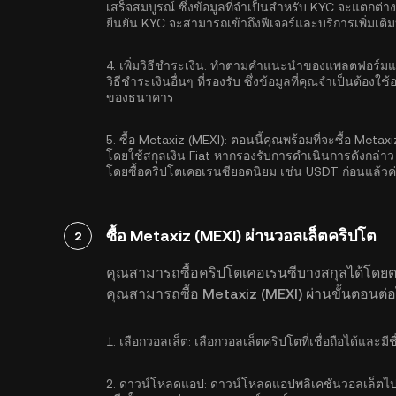
เสร็จสมบูรณ์ ซึ่งข้อมูลที่จำเป็นสำหรับ KYC จะแตกต่า
ยืนยัน KYC จะสามารถเข้าถึงฟีเจอร์และบริการเพิ่มเต
4.
เพิ่มวิธีชำระเงิน:
ทำตามคำแนะนำของแพลตฟอร์มแลกเป
วิธีชำระเงินอื่นๆ ที่รองรับ ซึ่งข้อมูลที่คุณจำเป็นต้อ
ของธนาคาร
5.
ซื้อ Metaxiz (MEXI):
ตอนนี้คุณพร้อมที่จะซื้อ Metax
โดยใช้สกุลเงิน Fiat หากรองรับการดำเนินการดังกล่า
โดยซื้อคริปโตเคอเรนซียอดนิยม เช่น
USDT
ก่อนแล้วค่
ซื้อ Metaxiz (MEXI) ผ่านวอลเล็ตคริปโต
2
คุณสามารถซื้อคริปโตเคอเรนซีบางสกุลได้โดย
คุณสามารถซื้อ Metaxiz (MEXI) ผ่านขั้นตอนต่อไ
1.
เลือกวอลเล็ต:
เลือกวอลเล็ตคริปโตที่เชื่อถือได้และมีช
2.
ดาวน์โหลดแอป:
ดาวน์โหลดแอปพลิเคชันวอลเล็ตไปย