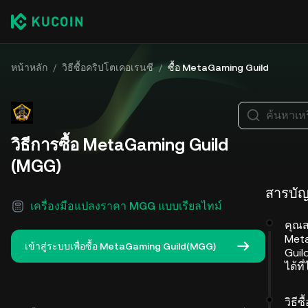
หน้าหลัก
/
วิธีซื้อคริปโตเคอเรนซี
/
ซื้อ MetaGaming Guild
ค้นหาเหร
วิธีการซื้อ MetaGaming Guild
(MGG)
สารบั
เครื่องมือแปลงราคา MGG แบบเรียลไทม์
คุณส
Met
เข้าสู่ระบบเพื่อซื้อ MetaGaming Guild(MGG)
Guil
ได้ที
วิธีซื