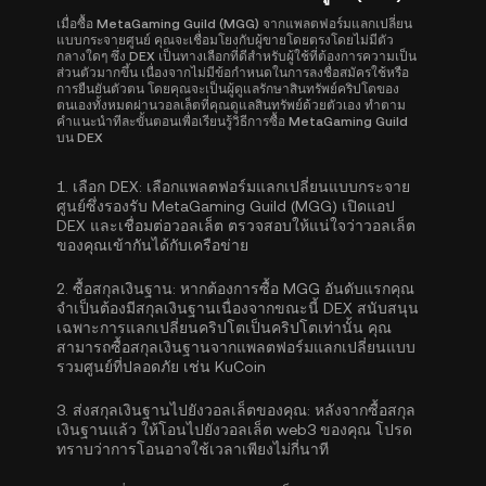
เมื่อซื้อ MetaGaming Guild (MGG) จากแพลตฟอร์มแลกเปลี่ยน
แบบกระจายศูนย์ คุณจะเชื่อมโยงกับผู้ขายโดยตรงโดยไม่มีตัว
กลางใดๆ ซึ่ง DEX เป็นทางเลือกที่ดีสำหรับผู้ใช้ที่ต้องการความเป็น
ส่วนตัวมากขึ้น เนื่องจากไม่มีข้อกำหนดในการลงชื่อสมัครใช้หรือ
การยืนยันตัวตน โดยคุณจะเป็นผู้ดูแลรักษาสินทรัพย์คริปโตของ
ตนเองทั้งหมดผ่านวอลเล็ตที่คุณดูแลสินทรัพย์ด้วยตัวเอง ทำตาม
คำแนะนำทีละขั้นตอนเพื่อเรียนรู้วิธีการซื้อ MetaGaming Guild
บน DEX
1.
เลือก DEX:
เลือกแพลตฟอร์มแลกเปลี่ยนแบบกระจาย
ศูนย์ซึ่งรองรับ MetaGaming Guild (MGG) เปิดแอป
DEX และเชื่อมต่อวอลเล็ต ตรวจสอบให้แน่ใจว่าวอลเล็ต
ของคุณเข้ากันได้กับเครือข่าย
2.
ซื้อสกุลเงินฐาน:
หากต้องการซื้อ MGG อันดับแรกคุณ
จำเป็นต้องมีสกุลเงินฐานเนื่องจากขณะนี้ DEX สนับสนุน
เฉพาะการแลกเปลี่ยนคริปโตเป็นคริปโตเท่านั้น คุณ
สามารถ
ซื้อสกุลเงินฐาน
จากแพลตฟอร์มแลกเปลี่ยนแบบ
รวมศูนย์ที่ปลอดภัย เช่น KuCoin
3.
ส่งสกุลเงินฐานไปยังวอลเล็ตของคุณ:
หลังจากซื้อสกุล
เงินฐานแล้ว ให้โอนไปยังวอลเล็ต web3 ของคุณ โปรด
ทราบว่าการโอนอาจใช้เวลาเพียงไม่กี่นาที