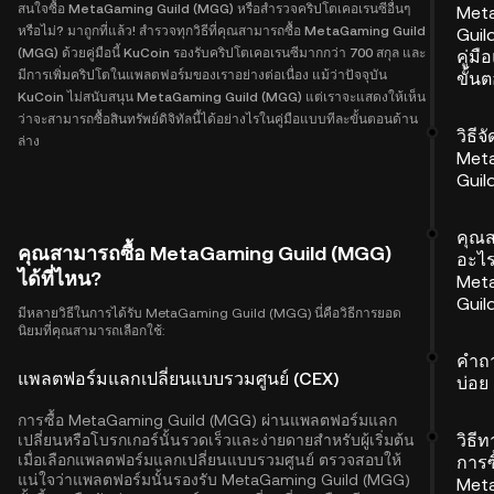
สนใจซื้อ MetaGaming Guild (MGG) หรือสำรวจคริปโตเคอเรนซีอื่นๆ
Met
หรือไม่? มาถูกที่แล้ว! สำรวจทุกวิธีที่คุณสามารถซื้อ MetaGaming Guild
Guil
(MGG) ด้วยคู่มือนี้ KuCoin รองรับคริปโตเคอเรนซีมากกว่า 700 สกุล และ
คู่ม
มีการเพิ่มคริปโตในแพลตฟอร์มของเราอย่างต่อเนื่อง แม้ว่าปัจจุบัน
ขั้น
KuCoin ไม่สนับสนุน MetaGaming Guild (MGG) แต่เราจะแสดงให้เห็น
ว่าจะสามารถซื้อสินทรัพย์ดิจิทัลนี้ได้อย่างไรในคู่มือแบบทีละขั้นตอนด้าน
วิธีจ
ล่าง
Met
Guil
คุณ
คุณสามารถซื้อ MetaGaming Guild (MGG)
อะไร
ได้ที่ไหน?
Met
Guil
มีหลายวิธีในการได้รับ MetaGaming Guild (MGG) นี่คือวิธีการยอด
นิยมที่คุณสามารถเลือกใช้:
คำถา
แพลตฟอร์มแลกเปลี่ยนแบบรวมศูนย์ (CEX)
บ่อย
การซื้อ MetaGaming Guild (MGG) ผ่านแพลตฟอร์มแลก
วิธี
เปลี่ยนหรือโบรกเกอร์นั้นรวดเร็วและง่ายดายสำหรับผู้เริ่มต้น
เมื่อเลือกแพลตฟอร์มแลกเปลี่ยนแบบรวมศูนย์ ตรวจสอบให้
การซ
แน่ใจว่าแพลตฟอร์มนั้นรองรับ MetaGaming Guild (MGG)
Met