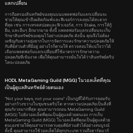
แลกเปลี่ยน
การถือครองสินทรัพย์ของคุณบนแพลตฟอร์มแลกเปลี่ยนจะ
ช่วยให้คุณเข้าถึงผลิตภัณฑ์และฟีเจอร์การลงทุนได้สะดวก
ที่สุด เช่น การเทรดสปอตและฟิวเจอร์ส, การ Stake, การให้กู้
ยืม, และอื่นๆ อีกมากมาย ทั้งนี้ แพลตฟอร์มแลกเปลี่ยนจะเก็บ
รักษาสินทรัพย์ของคุณไว้อย่างปลอดภัย ดังนั้น คุณจึงไม่ต้อง
เผชิญกับความยุ่งยากในการจัดการและรักษาความปลอดภัยให้
กับคีย์ส่วนตัวที่มีอยู่ อย่างไรก็ตามให้ ตรวจสอบให้แน่ใจว่าได้
เลือกแพลตฟอร์มแลกเปลี่ยนที่ใช้มาตรการรักษาความ
ปลอดภัยที่เข้มงวด เพื่อให้คุณสามารถมั่นใจได้ว่าสินทรัพย์คริป
โตจะปลอดภัย
HODL MetaGaming Guild (MGG) ในวอลเล็ตที่คุณ
เป็นผู้ดูแลสินทรัพย์ด้วยตนเอง
"Not your keys, not your coins" เป็นกฎที่ได้รับการยอมรับ
อย่างกว้างขวางในชุมชนคริปโต หากความปลอดภัยเป็นสิ่งที่
คุณกังวลมากที่สุด คุณสามารถถอน MetaGaming Guild
(MGG) ไปยังวอลเล็ตที่คุณเป็นผู้ดูแลด้วยตนเอง การเก็บ
MetaGaming Guild (MGG) ในวอลเล็ตที่คุณเป็นผู้ดูแลด้วย
ตนเองช่วยให้คุณสามารถควบคุมคีย์ส่วนตัวได้อย่างสมบูรณ์
ทั้งนี้ คุณสามารถใช้วอลเล็ตได้ทุกประเภท รวมถึงฮาร์ดแวร์