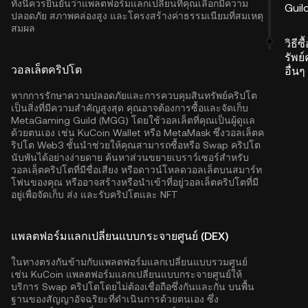
ทั้งนี้ควรยืนยันว่าแพลตฟอร์มแลกเปลี่ยนที่คุณเลือกมีความ
Guil
ปลอดภัย สภาพคล่องสูง และโครงสร้างค่าธรรมเนียมที่สมเหตุ
สมผล
วิธีซ
รัพย
วอลเล็ตคริปโต
อื่นๆ
หากการรักษาความปลอดภัยและการควบคุมสินทรัพย์คริปโต
เป็นสิ่งที่มีความสำคัญสูงสุด คุณอาจต้องการซื้อและจัดเก็บ
MetaGaming Guild (MGG) โดยใช้วอลเล็ตที่คุณเป็นผู้ดูแล
ด้วยตนเอง เช่น
KuCoin Wallet
หรือ MetaMask ซึ่งวอลเล็ตค
ริปโต Web3 ชั้นนำช่วยให้คุณสามารถซื้อหรือ Swap คริปโต
นับพันได้อย่างง่ายดาย ค้นหาส่วนขยายเบราว์เซอร์สำหรับ
วอลเลฺ็ตคริปโตที่มีชื่อเสียง หรือดาวน์โหลดวอลเล็ตบนสมาร์ท
โฟนของคุณ หรืออาจสร้างหรือนำเข้าที่อยู่วอลเล็ตคริปโตที่มี
อยู่เพื่อจัดเก็บ ส่ง และรับคริปโตและ NFT
แพลตฟอร์มแลกเปลี่ยนแบบกระจายศูนย์ (DEX)
ในทางตรงกันข้ามกับแพลตฟอร์มแลกเปลี่ยนแบบรวมศูนย์
เช่น KuCoin แพลตฟอร์มแลกเปลี่ยนแบบกระจายศูนย์ให้
บริการ Swap คริปโตโดยไม่ต้องเชื่อถือซึ่งกันและกัน บนพื้น
ฐานของสัญญาอัจฉริยะที่ดำเนินการด้วยตนเอง ซึ่ง