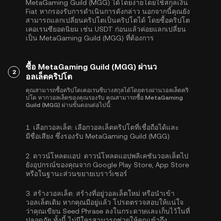
MetaGaming Guild (MGG) ได้โดยง่ายโดยใช้สกุลเงิน
Fiat หากรองรับการดำเนินการดังกล่าว นอกจากนี้คุณยัง
สามารถแลกเปลี่ยนคริปโตเป็นคริปโตได้ โดยซื้อคริปโต
เคอเรนซียอดนิยม เช่น
USDT
ก่อนแล้วค่อยแลกเปลี่ยน
เป็น MetaGaming Guild (MGG) ที่ต้องการ
ซื้อ MetaGaming Guild (MGG) ผ่านว
2
อลเล็ตคริปโต
คุณสามารถซื้อคริปโตเคอเรนซีบางสกุลได้โดยตรงผ่านวอลเล็ตคริ
ปโต หากวอลเล็ตของคุณรองรับ คุณสามารถซื้อ MetaGaming
Guild (MGG) ผ่านขั้นตอนต่อไปนี้:
1.
เลือกวอลเล็ต:
เลือกวอลเล็ตคริปโตที่เชื่อถือได้และ
มีชื่อเสียง ซึ่งรองรับ MetaGaming Guild (MGG)
2.
ดาวน์โหลดแอป:
ดาวน์โหลดแอปพลิเคชันวอลเล็ตไป
ยังอุปกรณ์ของคุณจาก Google Play Store, App Store
หรือในฐานะส่วนขยายเบราว์เซอร์
3.
สร้างวอลเล็ต:
สร้างที่อยู่วอลเล็ตใหม่ หรือนำเข้า
วอลเล็ตเดิม หากคุณมีอยู่แล้ว โปรดตรวจสอบให้แน่ใจ
ว่าคุณเขียน Seed Phrase ลงในกระดาษและเก็บไว้ในที่
ปลอดภัย ทั้งนี้ ไม่มีใครสามารถช่วยให้คุณเข้าถึง