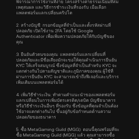
พิจารณาการใช้งานที่ง่าย โครงสร้างค่าธรรมเนียมที่สม
เหตุสมผล และวิธีการชำระเงินที่รองรับ เมื่อเลือก
แพลตฟอร์มแลกเปลี่ยนคริปโต
2.
สร้างบัญชี:
กรอกข้อมูลที่จำเป็นและตั้งรหัสผ่านที่
ปลอดภัย เปิดใช้งาน
2FA โดยใช้ Google
Authenticator
เพื่อเพิ่มความปลอดภัยให้กับบัญชีของ
คุณ
3.
ยืนยันตัวตนของคุณ:
แพลตฟอร์มแลกเปลี่ยนที่
ปลอดภัยและมีชื่อเสียงมักจะขอให้คุณดำเนิน
การยืนยัน
KYC
ให้เสร็จสมบูรณ์ ซึ่งข้อมูลที่จำเป็นสำหรับ KYC จะ
แตกต่างกันไปตามสัญชาติและภูมิภาคของคุณ ผู้ใช้ที่
ผ่านการยืนยัน KYC จะสามารถเข้าถึงฟีเจอร์และบริการ
เพิ่มเติมบนแพลตฟอร์มได้
4.
เพิ่มวิธีชำระเงิน:
ทำตามคำแนะนำของแพลตฟอร์ม
แลกเปลี่ยนในการเพิ่มบัตรเครดิต/เดบิต บัญชีธนาคาร
หรือวิธีชำระเงินอื่นๆ ที่รองรับ ซึ่งข้อมูลที่คุณจำเป็นต้อง
ใช้อาจแตกต่างกันไป ขึ้นอยู่กับข้อกำหนดด้านความ
ปลอดภัยของธนาคาร
5.
ซื้อ MetaGaming Guild (MGG):
ตอนนี้คุณพร้อมที่จะ
ซื้อ MetaGaming Guild (MGG) แล้ว คุณสามารถซื้อ