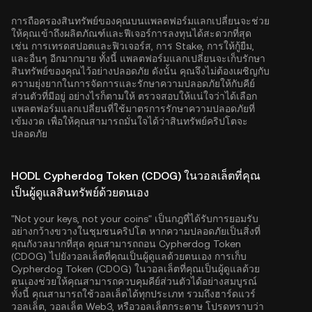
การถือครองสินทรัพย์ของคุณบนแพลตฟอร์มแลกเปลี่ยนจะช่วย
ให้คุณเข้าถึงผลิตภัณฑ์และฟีเจอร์การลงทุนได้สะดวกที่สุด
เช่น การเทรดสปอตและฟิวเจอร์ส, การ Stake, การให้กู้ยืม,
และอื่นๆ อีกมากมาย ทั้งนี้ แพลตฟอร์มแลกเปลี่ยนจะเก็บรักษา
สินทรัพย์ของคุณไว้อย่างปลอดภัย ดังนั้น คุณจึงไม่ต้องเผชิญกับ
ความยุ่งยากในการจัดการและรักษาความปลอดภัยให้กับคีย์
ส่วนตัวที่มีอยู่ อย่างไรก็ตามให้ ตรวจสอบให้แน่ใจว่าได้เลือก
แพลตฟอร์มแลกเปลี่ยนที่ใช้มาตรการรักษาความปลอดภัยที่
เข้มงวด เพื่อให้คุณสามารถมั่นใจได้ว่าสินทรัพย์คริปโตจะ
ปลอดภัย
HODL Cypherdog Token (CDOG) ในวอลเล็ตที่คุณ
เป็นผู้ดูแลสินทรัพย์ด้วยตนเอง
"Not your keys, not your coins" เป็นกฎที่ได้รับการยอมรับ
อย่างกว้างขวางในชุมชนคริปโต หากความปลอดภัยเป็นสิ่งที่
คุณกังวลมากที่สุด คุณสามารถถอน Cypherdog Token
(CDOG) ไปยังวอลเล็ตที่คุณเป็นผู้ดูแลด้วยตนเอง การเก็บ
Cypherdog Token (CDOG) ในวอลเล็ตที่คุณเป็นผู้ดูแลด้วย
ตนเองช่วยให้คุณสามารถควบคุมคีย์ส่วนตัวได้อย่างสมบูรณ์
ทั้งนี้ คุณสามารถใช้วอลเล็ตได้ทุกประเภท รวมถึงฮาร์ดแวร์
วอลเล็ต, วอลเล็ต Web3, หรือวอลเล็ตกระดาษ โปรดทราบว่า