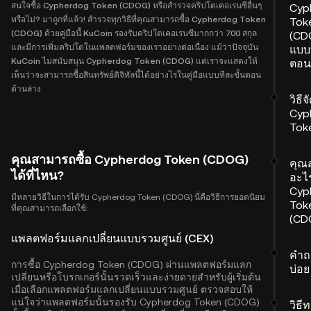
สนใจซื้อ Cypherdog Token (CDOG) หรือสำรวจคริปโตเคอเรนซีอื่นๆ
Cyp
หรือไม่? มาถูกที่แล้ว! สำรวจทุกวิธีที่คุณสามารถซื้อ Cypherdog Token
Tok
(CDOG) ด้วยคู่มือนี้ KuCoin รองรับคริปโตเคอเรนซีมากกว่า 700 สกุล
(CDO
และมีการเพิ่มคริปโตในแพลตฟอร์มของเราอย่างต่อเนื่อง แม้ว่าปัจจุบัน
แบบท
KuCoin ไม่สนับสนุน Cypherdog Token (CDOG) แต่เราจะแสดงให้
ตอน
เห็นว่าจะสามารถซื้อสินทรัพย์ดิจิทัลนี้ได้อย่างไรในคู่มือแบบทีละขั้นตอน
ด้านล่าง
วิธีจ
Cyp
Tok
คุณสามารถซื้อ Cypherdog Token (CDOG)
คุณ
ได้ที่ไหน?
อะไร
Cyp
มีหลายวิธีในการได้รับ Cypherdog Token (CDOG) นี่คือวิธีการยอดนิยม
Tok
ที่คุณสามารถเลือกใช้:
(CD
แพลตฟอร์มแลกเปลี่ยนแบบรวมศูนย์ (CEX)
คำถ
การซื้อ Cypherdog Token (CDOG) ผ่านแพลตฟอร์มแลก
บ่อย
เปลี่ยนหรือโบรกเกอร์นั้นรวดเร็วและง่ายดายสำหรับผู้เริ่มต้น
เมื่อเลือกแพลตฟอร์มแลกเปลี่ยนแบบรวมศูนย์ ตรวจสอบให้
แน่ใจว่าแพลตฟอร์มนั้นรองรับ Cypherdog Token (CDOG)
วิธี