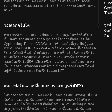
ทั้งนี้ควรยืนยันว่าแพลตฟอร์มแลกเปลี่ยนที่คุณเลือกมีความ
การซ
ปลอดภัย สภาพคล่องสูง และโครงสร้างค่าธรรมเนียมที่สมเหตุ
Cyp
สมผล
Tok
วอลเล็ตคริปโต
วิธีซ
รัพย
หากการรักษาความปลอดภัยและการควบคุมสินทรัพย์คริปโต
อื่นๆ
เป็นสิ่งที่มีความสำคัญสูงสุด คุณอาจต้องการซื้อและจัดเก็บ
Cypherdog Token (CDOG) โดยใช้วอลเล็ตที่คุณเป็นผู้ดูแล
ด้วยตนเอง เช่น
KuCoin Wallet
หรือ MetaMask ซึ่งวอลเล็ตค
ริปโต Web3 ชั้นนำช่วยให้คุณสามารถซื้อหรือ Swap คริปโต
นับพันได้อย่างง่ายดาย ค้นหาส่วนขยายเบราว์เซอร์สำหรับ
วอลเลฺ็ตคริปโตที่มีชื่อเสียง หรือดาวน์โหลดวอลเล็ตบนสมาร์ท
โฟนของคุณ หรืออาจสร้างหรือนำเข้าที่อยู่วอลเล็ตคริปโตที่มี
อยู่เพื่อจัดเก็บ ส่ง และรับคริปโตและ NFT
แพลตฟอร์มแลกเปลี่ยนแบบกระจายศูนย์ (DEX)
ในทางตรงกันข้ามกับแพลตฟอร์มแลกเปลี่ยนแบบรวมศูนย์ เช่น
KuCoin แพลตฟอร์มแลกเปลี่ยนแบบกระจายศูนย์ให้บริการ
Swap คริปโตโดยไม่ต้องเชื่อถือซึ่งกันและกัน บนพื้นฐานของ
สัญญาอัจฉริยะที่ดำเนินการด้วยตนเอง ซึ่งแพลตฟอร์มแลก