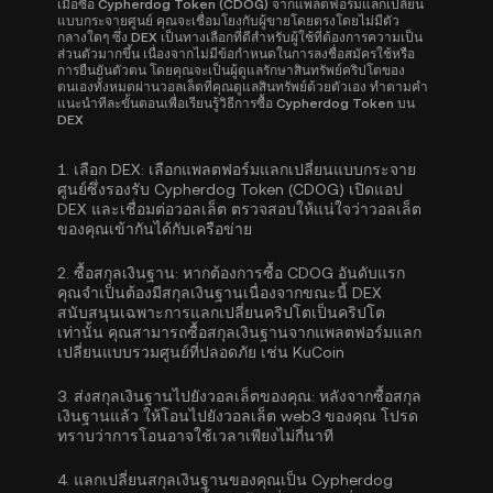
เมื่อซื้อ Cypherdog Token (CDOG) จากแพลตฟอร์มแลกเปลี่ยน
แบบกระจายศูนย์ คุณจะเชื่อมโยงกับผู้ขายโดยตรงโดยไม่มีตัว
กลางใดๆ ซึ่ง DEX เป็นทางเลือกที่ดีสำหรับผู้ใช้ที่ต้องการความเป็น
ส่วนตัวมากขึ้น เนื่องจากไม่มีข้อกำหนดในการลงชื่อสมัครใช้หรือ
การยืนยันตัวตน โดยคุณจะเป็นผู้ดูแลรักษาสินทรัพย์คริปโตของ
ตนเองทั้งหมดผ่านวอลเล็ตที่คุณดูแลสินทรัพย์ด้วยตัวเอง ทำตามคำ
แนะนำทีละขั้นตอนเพื่อเรียนรู้วิธีการซื้อ Cypherdog Token บน
DEX
1.
เลือก DEX:
เลือกแพลตฟอร์มแลกเปลี่ยนแบบกระจาย
ศูนย์ซึ่งรองรับ Cypherdog Token (CDOG) เปิดแอป
DEX และเชื่อมต่อวอลเล็ต ตรวจสอบให้แน่ใจว่าวอลเล็ต
ของคุณเข้ากันได้กับเครือข่าย
2.
ซื้อสกุลเงินฐาน:
หากต้องการซื้อ CDOG อันดับแรก
คุณจำเป็นต้องมีสกุลเงินฐานเนื่องจากขณะนี้ DEX
สนับสนุนเฉพาะการแลกเปลี่ยนคริปโตเป็นคริปโต
เท่านั้น คุณสามารถ
ซื้อสกุลเงินฐาน
จากแพลตฟอร์มแลก
เปลี่ยนแบบรวมศูนย์ที่ปลอดภัย เช่น KuCoin
3.
ส่งสกุลเงินฐานไปยังวอลเล็ตของคุณ:
หลังจากซื้อสกุล
เงินฐานแล้ว ให้โอนไปยังวอลเล็ต web3 ของคุณ โปรด
ทราบว่าการโอนอาจใช้เวลาเพียงไม่กี่นาที
4.
แลกเปลี่ยนสกุลเงินฐานของคุณเป็น Cypherdog