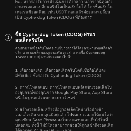
Fiat หากรองรับการดำเนินการดังกล่าว นอกจากนี้คุณยัง
สามารถแลกเปลี่ยนคริปโตเป็นคริปโตได้ โดยซื้อคริปโต
เคอเรนซียอดนิยม เช่น
USDT
ก่อนแล้วค่อยแลกเปลี่ยน
เป็น Cypherdog Token (CDOG) ที่ต้องการ
ซื้อ Cypherdog Token (CDOG) ผ่านว
2
อลเล็ตคริปโต
คุณสามารถซื้อคริปโตเคอเรนซีบางสกุลได้โดยตรงผ่านวอลเล็ตคริ
ปโต หากวอลเล็ตของคุณรองรับ คุณสามารถซื้อ Cypherdog
Token (CDOG) ผ่านขั้นตอนต่อไปนี้:
1.
เลือกวอลเล็ต:
เลือกวอลเล็ตคริปโตที่เชื่อถือได้และ
มีชื่อเสียง ซึ่งรองรับ Cypherdog Token (CDOG)
2.
ดาวน์โหลดแอป:
ดาวน์โหลดแอปพลิเคชันวอลเล็ตไป
ยังอุปกรณ์ของคุณจาก Google Play Store, App Store
หรือในฐานะส่วนขยายเบราว์เซอร์
3.
สร้างวอลเล็ต:
สร้างที่อยู่วอลเล็ตใหม่ หรือนำเข้า
วอลเล็ตเดิม หากคุณมีอยู่แล้ว โปรดตรวจสอบให้แน่ใจว่า
คุณเขียน Seed Phrase ลงในกระดาษและเก็บไว้ในที่
ปลอดภัย ทั้งนี้ ไม่มีใครสามารถช่วยให้คุณเข้าถึงวอลเล็ต
ได้หากคุณทำ Seed Phrase หาย