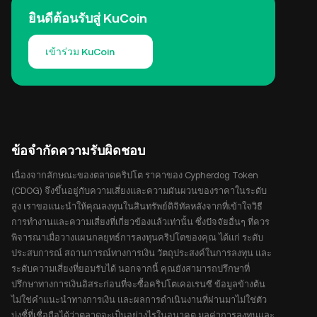
ยินดีต้อนรับสู่ KuCoin
เข้าร่วม KuCoin
ข้อจำกัดความรับผิดชอบ
เนื่องจากลักษณะของตลาดคริปโต ราคาของ Cypherdog Token
(CDOG) จึงขึ้นอยู่กับความเสี่ยงและความผันผวนของราคาในระดับ
สูง เราขอแนะนำให้คุณลงทุนในสินทรัพย์ดิจิทัลหลังจากที่เข้าใจวิธี
การทำงานและความเสี่ยงที่เกี่ยวข้องแล้วเท่านั้น ซึ่งปัจจัยอื่นๆ ที่ควร
พิจารณาเมื่อวางแผนกลยุทธ์การลงทุนคริปโตของคุณ ได้แก่ ระดับ
ประสบการณ์ สถานการณ์ทางการเงิน วัตถุประสงค์ในการลงทุน และ
ระดับความเสี่ยงที่ยอมรับได้ นอกจากนี้ คุณยังสามารถปรึกษาที่
ปรึกษาทางการเงินอิสระก่อนที่จะซื้อคริปโตเคอเรนซี ข้อมูลข้างต้น
ไม่ใช่คำแนะนำทางการเงิน และผลการดำเนินงานที่ผ่านมาไม่ใช่ตัว
บ่งชี้ที่เชื่อถือได้ว่าตลาดจะเป็นอย่างไรในอนาคต มูลค่าการลงทุนและ