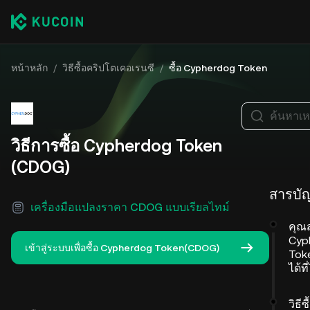
หน้าหลัก
/
วิธีซื้อคริปโตเคอเรนซี
/
ซื้อ Cypherdog Token
ค้นหาเห
วิธีการซื้อ Cypherdog Token
(CDOG)
สารบั
เครื่องมือแปลงราคา CDOG แบบเรียลไทม์
คุณ
Cyp
เข้าสู่ระบบเพื่อซื้อ Cypherdog Token(CDOG)
Tok
ได้ท
วิธีซื