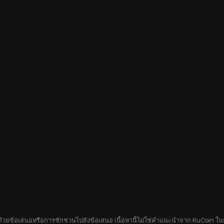
อบด้วยข้อเสนอหรือการชักชวนไปยังข้อเสนอ เนื้อหานี้ไม่ใช่คำแนะนำจาก KuCoin ในกา