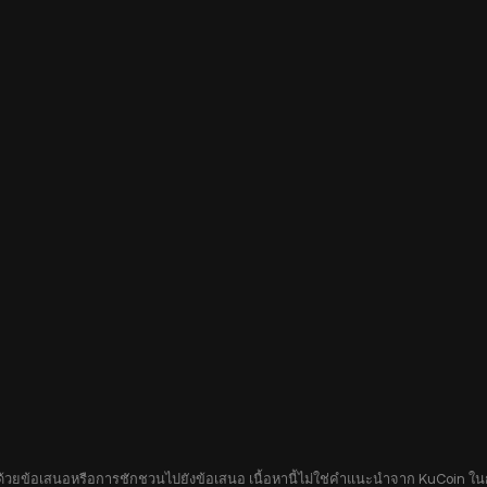
อบด้วยข้อเสนอหรือการชักชวนไปยังข้อเสนอ เนื้อหานี้ไม่ใช่คำแนะนำจาก KuCoin ในกา