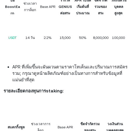
บ่อ
รางวัล
APR โบนัส
ขีดจำกัด
วงเงินส่วน
ช่วงเวลา
BoostEa
Base APR
GENIUS
เริ่มต้นที่
รวมของ
บุคคล
การล็อก
rn
ต่อสระ
ประมาณ
สระ
สูงสุด
USDT
14 วัน
2.2%
15,000
50%
8,000,000
100,000
APR ที่เพิ่มขึ้นจะผันผวนตามราคาโทเค็นและปริมาณการสมัคร
รวม; กรุณาดูหน้าผลิตภัณฑ์อย่างเป็นทางการสำหรับข้อมูลที่
แม่นยำที่สุด
รายละเอียดกองทุนการstaking:
ช่วงเวลาการ
ขีดจำกัดรวม
วงเงินส่วน
สแตกกิ้งพูล
Base APR
ล็อก
ของสระ
บุคคลสูงสุด