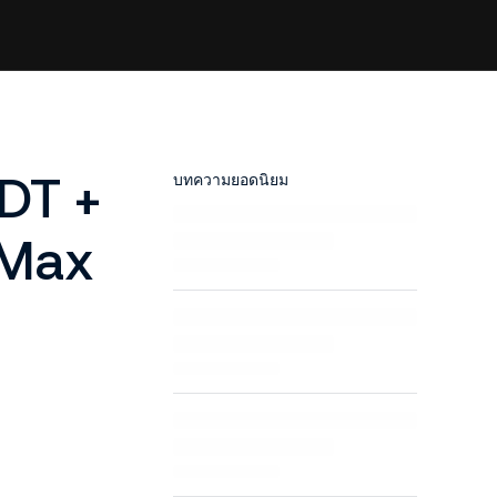
DT +
บทความยอดนิยม
 Max