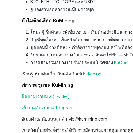
BTC, ETH, LTC, DOGE และ USDT
คูปองส่วนลดค่าธรรมเนียมการขุด
ทำไมต้องเลือก KuMining
โหมดผู้เริ่มต้นและผู้เชี่ยวชาญ - เริ่มต้นอย่างมีแนวท
บัญชีขุดอิสระ – สินทรัพย์แยกต่างหาก การติดตามราย
ขุดตอนนี้ จ่ายทีหลัง - ค่าอัตราการขุดก่อน ค่าไฟทีหลัง
รับผลตอบแทนจากรางวัลและยอดเงินค่าไฟฟ้า — ทำให้ส
การผสานรวมอย่างราบรื่นกับระบบนิเวศของ
KuCoin
- 
เรียนรู้เพิ่มเติมเกี่ยวกับผลิตภัณฑ์
KuMining
เข้าร่วมชุมชน KuMining
ติดตามเราบน X (Twitter)
เข้าร่วมกับเราบน Telegram
อีเมลฝ่ายสนับสนุนลูกค้า: vip@kumining.com
เราหวังเป็นอย่างยิ่งว่าจะได้รับการมีส่วนร่วมจากคุณ หาก