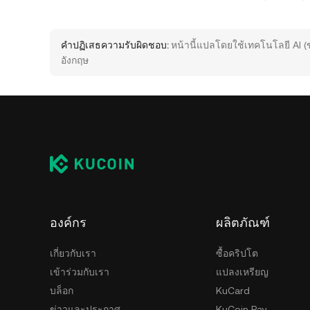
คำปฏิเสธความรับผิดชอบ:
หน้านี้แปลโดยใช้เทคโนโลยี AI (
อังกฤษ
องค์กร
ผลิตภัณฑ์
เกี่ยวกับเรา
ซื้อคริปโต
เข้าร่วมกับเรา
แปลงเหรียญ
บล็อก
KuCard
ข่าวและประกาศ
KuCoin Pay