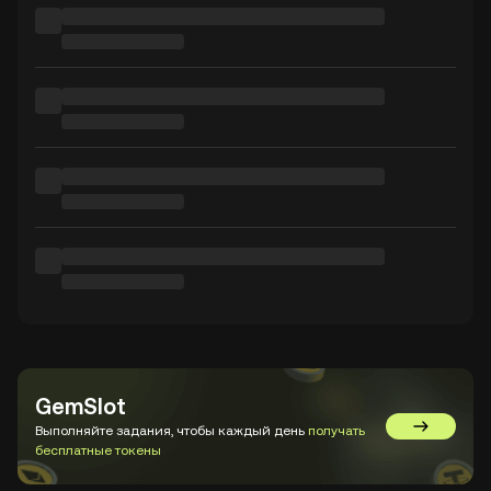
GemSlot
Выполняйте задания, чтобы каждый день
получать
Перейти в
бесплатные токены