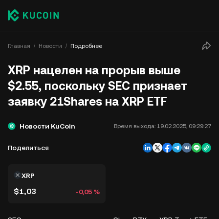
Главная
Новости
Подробнее
XRP нацелен на прорыв выше
$2.55, поскольку SEC признает
заявку 21Shares на XRP ETF
Новости KuCoin
Время выхода:
19.02.2025, 09:29:27
Поделиться
XRP
$1,03
-0,05 %