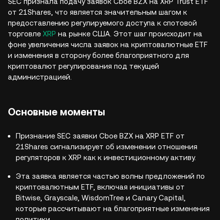
SEC признала подачу заявок Cboe BZX на XRP Trust ETF
от 21Shares, что является значительным шагом к
предоставлению регулируемого доступа к спотовой
торговле
XRP
на рынке США. Этот шаг происходит на
фоне увеличения числа заявок на криптовалютные ETF
и изменения в сторону более благоприятного для
криптовалют регулирования под текущей
администрацией.
Основные моменты
Признание SEC заявки Cboe BZX на XRP ETF от
21Shares сигнализирует об изменении отношения
регуляторов к XRP как к инвестиционному активу.
Эта заявка является частью волны предложений по
криптовалютным ETF, включая инициативы от
Bitwise, Grayscale, WisdomTree и Canary Capital,
которые рассчитывают на благоприятные изменения
политики.