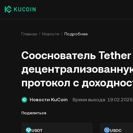
Главная
Новости
Подробнее
Сооснователь Tethe
децентрализованную
протокол с доходност
Новости KuCoin
Время выхода:
19.02.2025
Поделиться
USDT
USDC