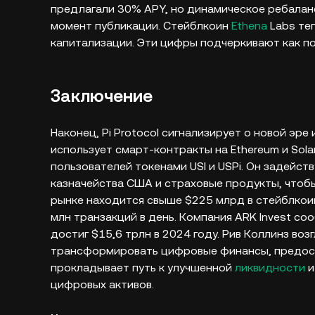
предлагали 30% APY, но динамическое ребалан
момент публикации. Стейблкоин
Ethena
Labs теп
капитализации. Эти цифры подчеркивают как по
Заключение
Наконец, Pi Protocol сигнализирует о новой эре
использует смарт-контракты на Ethereum и Sola
пользователей токенами USI и USPi. Он задейст
казначейства США и страховые продукты, чтобы
рынке находится свыше $225 млрд в стейблкои
млн транзакций в день. Компания ARK Invest с
достиг $15,6 трлн в 2024 году. Рив Коллинз во
трансформировать цифровые финансы, предоста
прокладывает путь к улучшенной
ликвидности
и
цифровых активов.