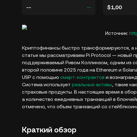
--
$1,00
--
Источник:
htt
Криптофинансы быстро трансформируются, а ин
статье мы рассматриваем Pi Protocol — новый 
поддерживаемый Ривом Коллинзом, одним из 
второй половине 2025 года на Ethereum и Solana
USP с помощью
смарт-контрактов
и вознагражд
Система использует
реальные активы
, такие к
страховые продукты. В настоящее время в обор
а количество ежедневных транзакций в блокчейн
отмечено, что объем транзакций со стейблкоина
Краткий обзор