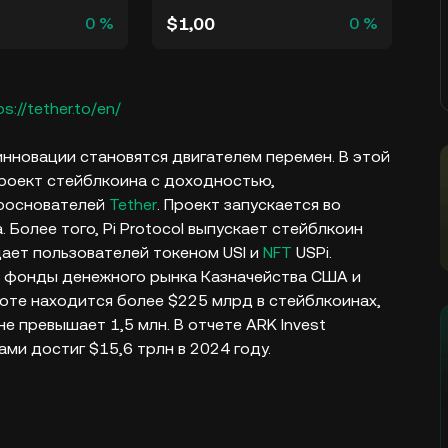
$1,00
0 %
0 %
ps://tether.to/en/
новации становятся двигателем перемен. В этой
проект стейблкоина с доходностью,
сооснователей
Tether
. Проект запускается во
. Более того, Pi Protocol выпускает стейблкоин
ает пользователей токеном USI и
NFT
USPi.
ак фонды денежного рынка Казначейства США и
оте находится более $225 млрд в стейблкоинах,
е превышает 1,5 млн. В отчете ARK Invest
ми достиг $15,6 трлн в 2024 году.