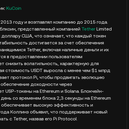
ик:
KuCoin
 2013 году и возглавлял компанию до 2015 года.
блкоин, представленный компанией
Tether
Limited
 к доллару США, что означает, что каждый токен
табильность достигается за счет обеспечения
нящимися Tether, включая наличные деньги и их
тся в предоставлении пользователям
ет снизить волатильность, характерную для
ая стоимость USDT выросла с менее чем $1 млрд
вает протокол Pi, чтобы продвигать эволюцию
а обеспечение доходности через
т USP-токены на Ethereum и Solana. Блокчейн-
 день со временем блока 2,3 секунды на Ethereum
ва обеспечивает высокую эффективность и
ода Коллинз объявил, что поддерживает новый
 с Tether, назвав его Pi Protocol.