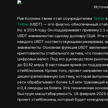
Источн
Рив Коллинз также стал соучредителем
Tether
в
Tether
(USDT) — это фиатно-обеспеченный стей
Inc. в 2014 году. Он поддерживает привязку 1:1
USDT эквивалентен одному доллару США. Эта с
каждого USDT соответствующими резервами, хра
эквиваленты. Основная функция USDT заключае
криптовалюты стабильного актива, что позволя
цифровых валют. Под его руководством рыночн
до $142 млрд. В настоящее время он поддержи
стейблкоинов. Кроме того, проект направлен н
децентрализованную систему, которая выпускае
сети обрабатывают более 1,5 млн транзакций в
и 0,4 секунды на Solana. Эта техническая осно
быструю масштабируемость. 18 февраля 2025 г
проект стейблкоина, который будет конкурировать