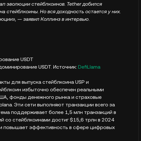
ап эволюции стейблкоинов. Tether добился
а стейблкоины. Но вся доходность остается у них.
люции», — заявил Коллинз в интервью.
доминирование USDT. Источник:
DefiLlama
ракты для выпуска стейблкоина USP и
тейблкоин избыточно обеспечен реальными
США, фонды денежного рынка и страховые
lana. Эти сети выполняют транзакции всего за
стема поддерживает более 1,5 млн транзакций в
ий со стейблкоинами достиг $15,6 трлн в 2024
ь и повышает эффективность в сфере цифровых