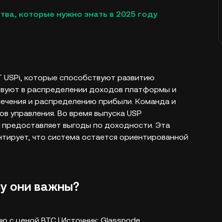
ства, которые нужно знать в 2025 году
T USPi, которые способствуют развитию
твуют в распределении доходов платформы и
печения и распределению прибыли. Команда и
в управления. Во время выпуска USP
й предоставляет выгоды по доходности. Эта
нтирует, что система остается ориентированной
му они важны?
 с ценой BTC | Источник: Glassnode