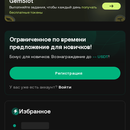
GemSlot
Выполняйте задания, чтобы каждый день
получать
Перейти в
бесплатные токены
Ограниченное по времени
предложение для новичков!
Бонус для новичков: Вознаграждение до
-- USDT
!
Регистрация
У вас уже есть аккаунт?
Войти
Избранное