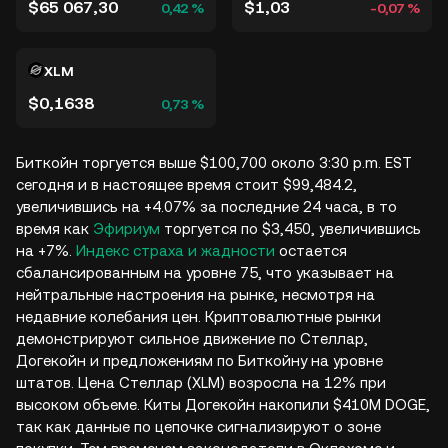
$65 067,30
$1,03
0,42 %
-0,07 %
XLM
$0,1638
0,73 %
Биткойн торгуется выше $100,700 около 3:30 p.m. EST
сегодня и в настоящее время стоит $99,484.2,
увеличившись на +4.07% за последние 24 часа, в то
время как
Эфириум
торгуется по $3,450, увеличившись
на +7%.
Индекс страха и жадности
остается
сбалансированным на уровне 75, что указывает на
нейтральные настроения на рынке, несмотря на
недавние колебания цен. Криптовалютные рынки
демонстрируют сильное движение по Стеллар,
Догекойн и предложениям по Биткойну на уровне
штатов. Цена Стеллар (XLM) возросла на 12% при
высоком объеме. Киты Догекойн накопили $410M DOGE,
так как данные по цепочке сигнализируют о зоне