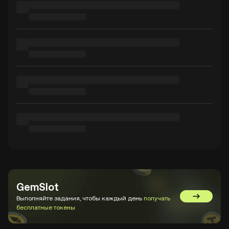
GemSlot
Выполняйте задания, чтобы каждый день
получать
Перейти в
бесплатные токены