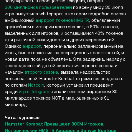
популярность в сообществе Telegram, набрав
300 миллионов пользователей
по всему миру. 30 июля
игра выпустила whitepaper, в котором подробно описан
амбициозный
аирдроп токенов HMSTR
, объявленный
крупнейшим в истории криптовалют, с 60% токенов,
выделенных для игроков, и оставшимися 40% токенов
для рыночной ликвидности и других мероприятий.
Однако
аирдроп
, первоначально запланированный на
июль, был отложен из-за операционных сложностей, и
новая дата пока не объявлена. Эта задержка, наряду с
неопределенной датой окончания первого сезона и
началом
второго сезона
, вызвала недовольство
пользователей. Hamster Kombat стремится следовать
по стопам
Notcoin
, который установил прецедент
среди
игр в Telegram
с значительным аирдропом 80
миллиардов токенов NOT в мае, оцененных в $1
миллиард.
Читать дальше:
Hamster Kombat Превышает 300М Игроков,
Исторический HMSTR Аирдроп и Запуск Все Еще