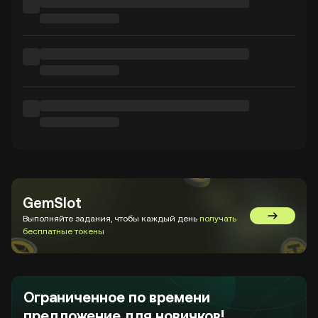
GemSlot
Выполняйте задания, чтобы каждый день
получать
Перейти в
бесплатные токены
Ограниченное по времени
предложение для новичков!